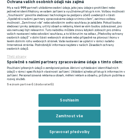
Ochrana vašich osobních údajů nás zajímá
V 83. minutě mohl vyrovnat Zenjov, jenž pálil pod břevno
My a naši
999
partneři ukládáme osobní údaje, jako jsou údaje o prohlížení nebo
Vaclíkovy brány, česká reprezentační jednička vytáhla skvělý
jedinečné identifikátory, ve vašem zařízení a využíváme přístup k nim. Volbou možnosti
„Souhlasím“ povolíte sledovací technologie na podporu účelů uvedených v části
zákrok. V 85. obdržel kolmici do běhu Jan Sýkora a v tváří v
„Společně s našimi partnery zpracováváme údaje s tímto cílem“, zatímco volbou
možnosti „Zamítnout vše“ nebo odvoláním svého souhlasu je zakážete. Pokud budou
tvář estonskému brankáři nedal šanci.
sledovací prvky zakázány, určitý obsah a reklamy, které se vám budou zobrazovat, pro
vás nemusejí být relevantní. Tuto nabídku můžete znovu kdykoli zobrazit pro změnu
vašich nastavení nebo odvolání souhlasu, a to kliknutím na odkaz „Předvolby ochrany
Kvalifikace mistrovství světa 2022 (úterní zápasy):
osobních údajů“ v dolní části webových stránek nebo případně na plovoucí ikonu v
levém dolním rohu webových stránek. Vaše nastavení se uplatní v rámci našeho
Bosna a Hercegovina – Ukrajina 0:
2
Brank
y
:
59. Zinchenko, 79.
Internetová stránka. Podrobnější informace najdete v našich Zásadách ochrany
osobních údajů.
Dovbyk
Třetí strany
Společně s našimi partnery zpracováváme údaje s tímto cílem:
Černá Hora – Turecko 1:2
Branky:
4. Beqiraj – 22. Akturkoglu,
Používání přesných údajů o zeměpisné poloze. Aktivní vyhledávání identifikačních
údajů v rámci specifických vlastností zařízení. Ukládání a/nebo přístup k informacím v
60. Kokcu
zařízení. Personalizovaná reklama a obsah, měření reklam a obsahu, průzkum publika a
rozvoj služeb.
Seznam partnerů (dodavatelů)
Česko – Estonsko
2
:0
Brank
y
:
59. Brabec, 85. Sýkora
Finsko – Francie 0:
2
Branky:
67. Benzema, 76. Mbappé
Souhlasím
Gibraltar – Lotyšsko 1:
3
Branky:
7. Walker – 25. Gutkovskis, 55.
Zamítnout vše
Uldrikis, 75. Krollis
Nizozemsko – Norsko 2:0 Branky:
84. Bergwijn, 90+1. Depay
Spravovat předvolby