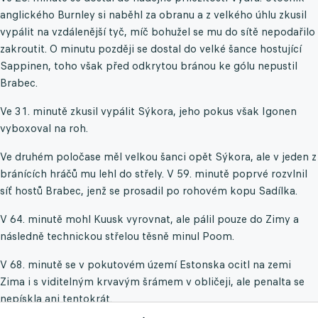
anglického Burnley si naběhl za obranu a z velkého úhlu zkusil
vypálit na vzdálenější tyč, míč bohužel se mu do sítě nepodařilo
zakroutit. O minutu později se dostal do velké šance hostující
Sappinen, toho však před odkrytou bránou ke gólu nepustil
Brabec.
Ve 31. minutě zkusil vypálit Sýkora, jeho pokus však Igonen
vyboxoval na roh.
Ve druhém poločase měl velkou šanci opět Sýkora, ale v jeden z
bránících hráčů mu lehl do střely. V 59. minutě poprvé rozvlnil
síť hostů Brabec, jenž se prosadil po rohovém kopu Sadílka.
V 64. minutě mohl Kuusk vyrovnat, ale pálil pouze do Zimy a
následně technickou střelou těsně minul Poom.
V 68. minutě se v pokutovém území Estonska ocitl na zemi
Zima i s viditelným krvavým šrámem v obličeji, ale penalta se
nepískla ani tentokrát.