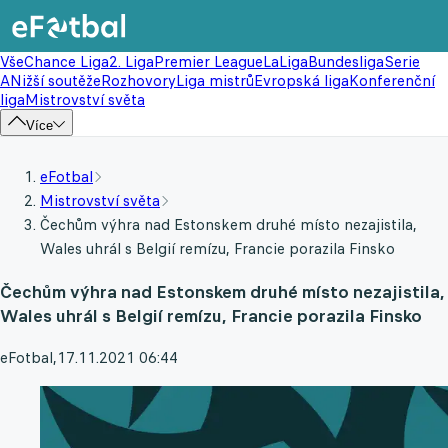
Vše
Chance Liga
2. Liga
Premier League
LaLiga
Bundesliga
Serie
A
Nižší soutěže
Rozhovory
Liga mistrů
Evropská liga
Konferenční
liga
Mistrovství světa
Více
eFotbal
Mistrovství světa
Čechům výhra nad Estonskem druhé místo nezajistila,
Wales uhrál s Belgií remízu, Francie porazila Finsko
Čechům výhra nad Estonskem druhé místo nezajistila,
Wales uhrál s Belgií remízu, Francie porazila Finsko
eFotbal
,
17.11.2021 06:44