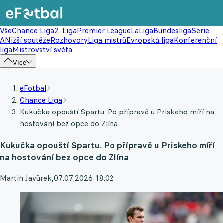
Vše
Chance Liga
2. Liga
Premier League
LaLiga
Bundesliga
Serie
A
Nižší soutěže
Rozhovory
Liga mistrů
Evropská liga
Konferenční
liga
Mistrovství světa
Více
eFotbal
Chance Liga
Kukučka opouští Spartu. Po přípravě u Priskeho míří na
hostování bez opce do Zlína
Kukučka opouští Spartu. Po přípravě u Priskeho míří
na hostování bez opce do Zlína
Martin Javůrek
,
07.07.2026 18:02