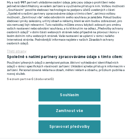
My a naši
997
partneři ukládáme osobní údaje, jako jsou údaje o prohlížení nebo
jedinečné identifikátory, ve vašem zařízení a využíváme přístup k nim. Volbou možnosti
„Souhlasím“ povolíte sledovací technologie na podporu účelů uvedených v části
Následně přidával ligové starty na několika hostováních. Svůj
„Společně s našimi partnery zpracováváme údaje s tímto cílem“, zatímco volbou
možnosti „Zamítnout vše“ nebo odvoláním svého souhlasu je zakážete. Pokud budou
debut v nejvyšší soutěži si odbyl v dresu Pardubic. Po
sledovací prvky zakázány, určitý obsah a reklamy, které se vám budou zobrazovat, pro
vás nemusejí být relevantní. Tuto nabídku můžete znovu kdykoli zobrazit pro změnu
východočeské zastávce následovala štace ve Slovácku a
vašich nastavení nebo odvolání souhlasu, a to kliknutím na odkaz „Předvolby ochrany
osobních údajů“ v dolní části webových stránek nebo případně na plovoucí ikonu v
naposledy působil v pražském Ďolíčku. V Bohemians posbíral v
levém dolním rohu webových stránek. Vaše nastavení se uplatní v rámci našeho
Internetová stránka. Podrobnější informace najdete v našich Zásadách ochrany
uplynulé sezoně celkem šest ligových a dva pohárové starty.
osobních údajů.
Třetí strany
S hráčem se Sparta rozloučila na svých sociálních sítích: „
Ať se
Společně s našimi partnery zpracováváme údaje s tímto cílem:
ti na zlínské Letné daří, Kuki!
“
Používání přesných údajů o zeměpisné poloze. Aktivní vyhledávání identifikačních
údajů v rámci specifických vlastností zařízení. Ukládání a/nebo přístup k informacím v
zařízení. Personalizovaná reklama a obsah, měření reklam a obsahu, průzkum publika a
Čistka na Spartě pokračuje. Ofenzivní lídr její rezervy by měl
rozvoj služeb.
Seznam partnerů (dodavatelů)
zamířit do druhé ligy
Souhlasím
Zmínky
Chance Liga
Sparta Praha
Zlín
Ondřej Kukučka
Zamítnout vše
Související články
Spravovat předvolby
Reklama