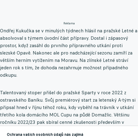
Reklama
Ondřej Kukučka se v minulých týdnech hlásil na pražské Letné a
absolvoval s týmem úvodní část přípravy. Dostal i zápasový
prostor, když zasáhl do prvního přípravného utkání proti
slezské Opavě. Nakonec ale pro nadcházející sezonu zamíří za
větším herním vytížením na Moravu. Na zlínské Letné stráví
jeden rok s tím, že dohoda nezahrnuje možnost případného
odkupu.
Talentovaný stoper přišel do pražské Sparty v roce 2022 z
ostravského Baníku. Svůj premiérový start za letenský A-tým si
připsal hned v říjnu téhož roku, kdy vyběhl na trávník v utkání
třetího kola domácího MOL Cupu na půdě Domažlic. Většinu
ročníku 2022/23 pak sbíral cenné zkušenosti především v
druholigové rezervě, za kterou zasáhl do dvaceti soutěžních
Ochrana vašich osobních údajů nás zajímá
duelů.