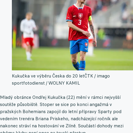
Kukučka ve výběru Česka do 20 let
ČTK / imago
sportfotodienst / WOLNY KAMIL
Mladý obránce Ondřej Kukučka (22) mění v rámci nejvyšší
soutěže působiště. Stoper se sice po konci angažmá v
pražských Bohemians zapojil do letní přípravy Sparty pod
vedením trenéra Briana Priskeho, nadcházející ročník ale
nakonec stráví na hostování ve Zlíně. Součástí dohody mezi
oběma kluby není opce na trvalý přestup.