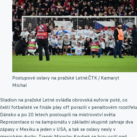
Postupové oslavy na pražské Letné.
ČTK / Kamaryt
Michal
Stadion na pražské Letné ovládla obrovská euforie poté, co
čeští fotbalisté ve finále play off porazili v penaltovém rozstřelu
Dánsko a po 20 letech postoupili na mistrovství světa.
Reprezentace si na šampionátu v základní skupině zahraje dva
zápasy v Mexiku a jeden v USA, a tak se oslavy nesly v
mexickém duchu. Trenér Miroslav Koubek se brzy ocitl nad