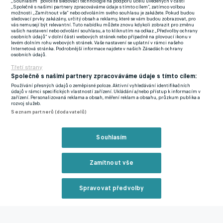
„Souhlasím“ povolíte sledovací technologie na podporu účelů uvedených v části
jsou už v Mexiku od Michala Tučného: "Všichni jsou už v Mexiku,
„Společně s našimi partnery zpracováváme údaje s tímto cílem“, zatímco volbou
možnosti „Zamítnout vše“ nebo odvoláním svého souhlasu je zakážete. Pokud budou
Buenos Dias, já taky jdu. Aspoň si poslechnu pěknou muziku, co
sledovací prvky zakázány, určitý obsah a reklamy, které se vám budou zobrazovat, pro
vás nemusejí být relevantní. Tuto nabídku můžete znovu kdykoli zobrazit pro změnu
se hraje v Mexiku…" Píseň také hřměla z amplionů.
vašich nastavení nebo odvolání souhlasu, a to kliknutím na odkaz „Předvolby ochrany
osobních údajů“ v dolní části webových stránek nebo případně na plovoucí ikonu v
levém dolním rohu webových stránek. Vaše nastavení se uplatní v rámci našeho
Internetová stránka. Podrobnější informace najdete v našich Zásadách ochrany
osobních údajů.
Zaznělo i Mexiko od Tří sester. "Nemám slov, je to pecka. Já a
Třetí strany
Sparta, já a Letná. Prožívali jsme tady krásné evropské večery.
Společně s našimi partnery zpracováváme údaje s tímto cílem:
Psal jsem včera Brianovi (dánskému trenérovi Sparty
Používání přesných údajů o zeměpisné poloze. Aktivní vyhledávání identifikačních
údajů v rámci specifických vlastností zařízení. Ukládání a/nebo přístup k informacím v
Priskemu), že nikdy nevíte, co se tady večer stane. Snad se
zařízení. Personalizovaná reklama a obsah, měření reklam a obsahu, průzkum publika a
rozvoj služeb.
uvidíme v Mexiku v co největším počtu, ale teď mám myšlenky
Seznam partnerů (dodavatelů)
jinde," jásal kapitán Ladislav Krejčí a spěchal za křepčícími
spoluhráči.
Souhlasím
Hráči při oslavách obíhali celý stadion a někteří z nich zamířili
Zamítnout vše
do hlediště za rodinnými příslušníky. "Dvacet let čekání je u
konce, Česko na MS 2026," hlásala další grafika na světelných
tabulích s pozadím trofeje, o kterou se bude v létě v USA,
Spravovat předvolby
Mexiku a Kanadě bojovat.
Reklama
Senzace! Češi zvládli penaltový rozstřel proti Dánsku a po