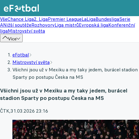
Vše
Chance Liga
2. Liga
Premier League
LaLiga
Bundesliga
Serie
A
Nižší soutěže
Rozhovory
Liga mistrů
Evropská liga
Konferenční
liga
Mistrovství světa
Více
eFotbal
Mistrovství světa
Všichni jsou už v Mexiku a my taky jedem, burácel stadion
Sparty po postupu Česka na MS
Všichni jsou už v Mexiku a my taky jedem, burácel
stadion Sparty po postupu Česka na MS
ČTK
,
31.03.2026 23:16