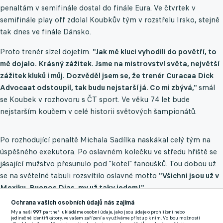
penaltám v semifinále dostal do finále Eura. Ve čtvrtek v
semifinále play off zdolal Koubkův tým v rozstřelu Irsko, stejně
tak dnes ve finále Dánsko.
Proto trenér slzel dojetím.
"Jak mě kluci vyhodili do povětří, to
mě dojalo. Krásný zážitek. Jsme na mistrovství světa, největší
zážitek kluků i můj. Dozvěděl jsem se, že trenér Curacaa Dick
Advocaat odstoupil, tak budu nejstarší já. Co mi zbývá,"
smál
se Koubek v rozhovoru s ČT sport. Ve věku 74 let bude
nejstarším koučem v celé historii světových šampionátů.
Po rozhodující penaltě Michala Sadílka naskákal celý tým na
úspěšného exekutora. Po oslavném kolečku ve středu hřiště se
jásající mužstvo přesunulo pod "kotel" fanoušků. Tou dobou už
se na světelné tabuli rozsvítilo oslavné motto
"Všichni jsou už v
Mexiku, Buenos Dias, my už taky jedem!"
Ochrana vašich osobních údajů nás zajímá
Stejné měli hráči na postupových tričkách, která si rychle
My a naši
997
partneři ukládáme osobní údaje, jako jsou údaje o prohlížení nebo
navlékli. Reprezentace si tak mírně upravila refrén písně Všichni
jedinečné identifikátory, ve vašem zařízení a využíváme přístup k nim. Volbou možnosti