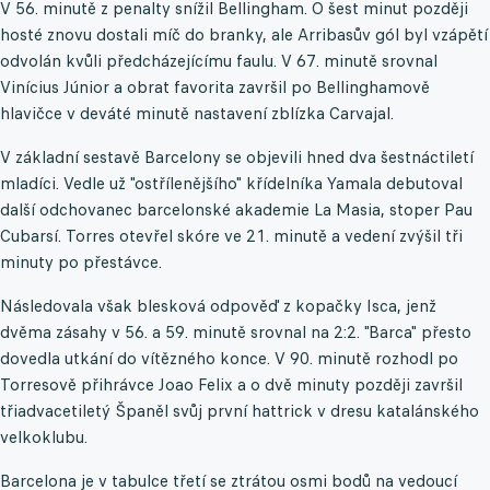
V 56. minutě z penalty snížil Bellingham. O šest minut později
hosté znovu dostali míč do branky, ale Arribasův gól byl vzápětí
odvolán kvůli předcházejícímu faulu. V 67. minutě srovnal
Vinícius Júnior a obrat favorita završil po Bellinghamově
hlavičce v deváté minutě nastavení zblízka Carvajal.
V základní sestavě Barcelony se objevili hned dva šestnáctiletí
mladíci. Vedle už "ostřílenějšího" křídelníka Yamala debutoval
další odchovanec barcelonské akademie La Masia, stoper Pau
Cubarsí. Torres otevřel skóre ve 21. minutě a vedení zvýšil tři
minuty po přestávce.
Následovala však blesková odpověď z kopačky Isca, jenž
dvěma zásahy v 56. a 59. minutě srovnal na 2:2. "Barca" přesto
dovedla utkání do vítězného konce. V 90. minutě rozhodl po
Torresově přihrávce Joao Felix a o dvě minuty později završil
třiadvacetiletý Španěl svůj první hattrick v dresu katalánského
velkoklubu.
Barcelona je v tabulce třetí se ztrátou osmi bodů na vedoucí