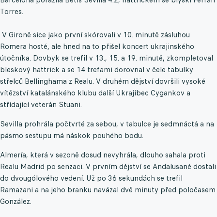
Torres.
V Gironě sice jako první skórovali v 10. minutě zásluhou
Romera hosté, ale hned na to přišel koncert ukrajinského
útočníka. Dovbyk se trefil v 13., 15. a 19. minutě, zkompletoval
bleskový hattrick a se 14 trefami dorovnal v čele tabulky
střelců Bellinghama z Realu. V druhém dějství dovršili vysoké
vítězství katalánského klubu další Ukrajibec Cygankov a
střídající veterán Stuani.
Sevilla prohrála počtvrté za sebou, v tabulce je sedmnáctá a na
pásmo sestupu má náskok pouhého bodu.
Almería, která v sezoně dosud nevyhrála, dlouho sahala proti
Realu Madrid po senzaci. V prvním dějství se Andalusané dostali
do dvougólového vedení. Už po 36 sekundách se trefil
Ramazani a na jeho branku navázal dvě minuty před poločasem
González.