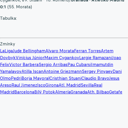
0:1
(55. Morata)
Tabulka:
Zmínky
LaLiga
Jude Bellingham
Alvaro Morata
Ferran Torres
Artem
Dovbyk
Vinícius Júnior
Maxim Cygankov
Largie Ramazani
Joao
Felix
Victor Barbera
Sergio Arribas
Pau Cubarsi
Imamutdin
Yamalavov
Atilla Iscan
Antoine Griezmann
Sergey Pinyaev
Dani
Olmo
Pedri
Borja Mayoral
Cristhian Stuani
Claudio Bravo
Jesus
Areso
Raul Jimenez
Isco
Girona
Atl. Madrid
Sevilla
Real
Madrid
Barcelona
Bílý Potok
Almería
Granada
Ath. Bilbao
Getafe