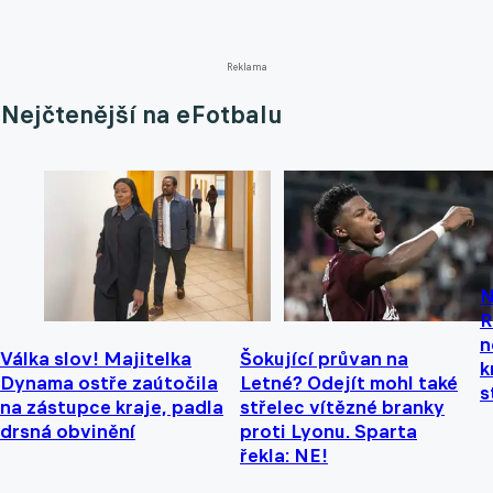
Reklama
Nejčtenější na eFotbalu
N
R
n
Válka slov! Majitelka
Šokující průvan na
k
Dynama ostře zaútočila
Letné? Odejít mohl také
s
na zástupce kraje, padla
střelec vítězné branky
drsná obvinění
proti Lyonu. Sparta
řekla: NE!