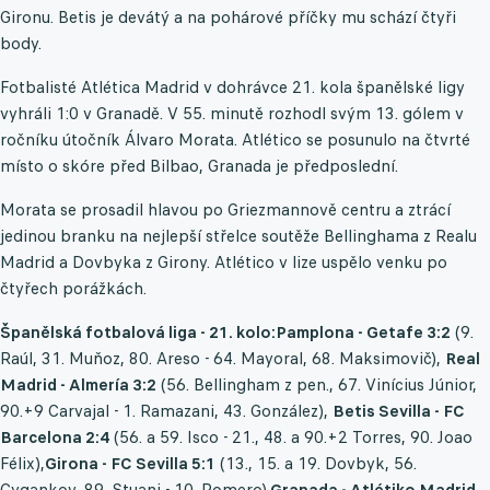
Gironu. Betis je devátý a na pohárové příčky mu schází čtyři
body.
Fotbalisté Atlética Madrid v dohrávce 21. kola španělské ligy
vyhráli 1:0 v Granadě. V 55. minutě rozhodl svým 13. gólem v
ročníku útočník Álvaro Morata. Atlético se posunulo na čtvrté
místo o skóre před Bilbao, Granada je předposlední.
Morata se prosadil hlavou po Griezmannově centru a ztrácí
jedinou branku na nejlepší střelce soutěže Bellinghama z Realu
Madrid a Dovbyka z Girony. Atlético v lize uspělo venku po
čtyřech porážkách.
Španělská fotbalová liga - 21. kolo:
Pamplona - Getafe 3:2
(9.
Raúl, 31. Muňoz, 80. Areso - 64. Mayoral, 68. Maksimovič),
Real
Madrid - Almería 3:2
(56. Bellingham z pen., 67. Vinícius Júnior,
90.+9 Carvajal - 1. Ramazani, 43. González),
Betis Sevilla - FC
Barcelona 2:4
(56. a 59. Isco - 21., 48. a 90.+2 Torres, 90. Joao
Félix),
Girona - FC Sevilla 5:1
(13., 15. a 19. Dovbyk, 56.
Cygankov, 89. Stuani - 10. Romero).
Granada - Atlétiko Madrid