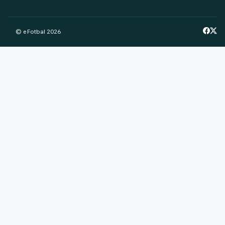
© eFotbal
2026