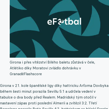
Girona i přes vítězství Bílého baletu zůstává v čele,
Atlétiko díky Moratovi zvládlo dohrávku v
Granadě
Flashscore
Girona v 21. kole španělské ligy díky hattricku Arťoma Dovbyka
během šesti minut porazila Sevillu 5:1 a udržela vedení v
tabulce o dva body před Realem. Madridský tým otočil v
nastavení zápas proti poslední Almeríi a zvítězil 3:2. Třetí
Barcelona porazila Betis Sevilla 4:2, hattrickem se blýskl Ferrán