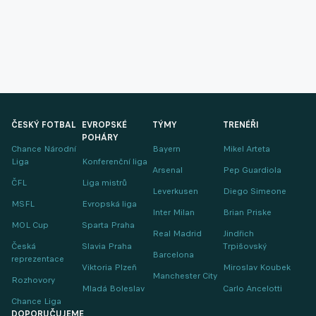
ČESKÝ FOTBAL
EVROPSKÉ
TÝMY
TRENÉŘI
POHÁRY
Chance Národní
Bayern
Mikel Arteta
Liga
Konferenční liga
Arsenal
Pep Guardiola
ČFL
Liga mistrů
Leverkusen
Diego Simeone
MSFL
Evropská liga
Inter Milan
Brian Priske
MOL Cup
Sparta Praha
Real Madrid
Jindřich
Česká
Slavia Praha
Trpišovský
Barcelona
reprezentace
Viktoria Plzeň
Miroslav Koubek
Manchester City
Rozhovory
Mladá Boleslav
Carlo Ancelotti
Chance Liga
DOPORUČUJEME