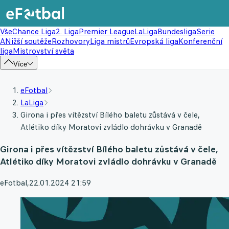
Vše
Chance Liga
2. Liga
Premier League
LaLiga
Bundesliga
Serie
A
Nižší soutěže
Rozhovory
Liga mistrů
Evropská liga
Konferenční
liga
Mistrovství světa
Více
eFotbal
LaLiga
Girona i přes vítězství Bílého baletu zůstává v čele,
Atlétiko díky Moratovi zvládlo dohrávku v Granadě
Girona i přes vítězství Bílého baletu zůstává v čele,
Atlétiko díky Moratovi zvládlo dohrávku v Granadě
eFotbal
,
22.01.2024 21:59