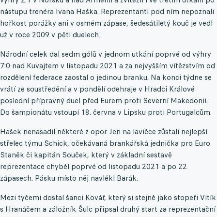
nástupu trenéra Ivana Haška. Reprezentanti pod ním nepoznali
hořkost porážky ani v osmém zápase, šedesátiletý kouč je vedl
už v roce 2009 v pěti duelech.
Národní celek dal sedm gólů v jednom utkání poprvé od výhry
7:0 nad Kuvajtem v listopadu 2021 a za nejvyšším vítězstvím od
rozdělení federace zaostal o jedinou branku. Na konci týdne se
vrátí ze soustředění a v pondělí odehraje v Hradci Králové
poslední přípravný duel před Eurem proti Severní Makedonii.
Do šampionátu vstoupí 18. června v Lipsku proti Portugalcům.
Hašek nenasadil některé z opor. Jen na lavičce zůstali nejlepší
střelec týmu Schick, očekávaná brankářská jednička pro Euro
Staněk či kapitán Souček, který v základní sestavě
reprezentace chyběl poprvé od listopadu 2021 a po 22
zápasech. Pásku místo něj navlékl Barák.
Mezi tyčemi dostal šanci Kovář, který si stejně jako stopeři Vitík
s Hranáčem a záložník Šulc připsal druhý start za reprezentační