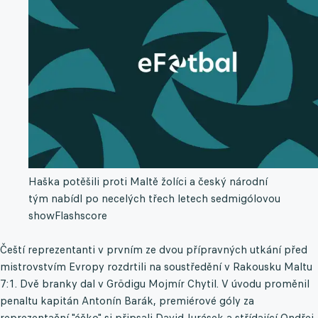
Haška potěšili proti Maltě žolíci a český národní
tým nabídl po necelých třech letech sedmigólovou
show
Flashscore
Čeští reprezentanti v prvním ze dvou přípravných utkání před
mistrovstvím Evropy rozdrtili na soustředění v Rakousku Maltu
7:1. Dvě branky dal v Grödigu Mojmír Chytil. V úvodu proměnil
penaltu kapitán Antonín Barák, premiérové góly za
reprezentační "áčko" si připsali David Jurásek a střídající Ondřej