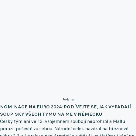
Reklama
NOMINACE NA EURO 2024: PODÍVEJTE SE, JAK VYPADAJÍ
SOUPISKY VŠECH TÝMU NA ME V NĚMECKU
Český tým ani ve 13. vzájemném souboji neprohrál a Maltu
porazil pošesté za sebou. Národní celek navázal na březnové
výhry 2:1 v Norsku a nad Arménií a zvítězil i ve třetím utkání po