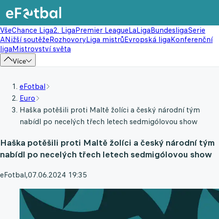
Vše
Chance Liga
2. Liga
Premier League
LaLiga
Bundesliga
Serie
A
Nižší soutěže
Rozhovory
Liga mistrů
Evropská liga
Konferenční
liga
Mistrovství světa
Více
eFotbal
Euro
Haška potěšili proti Maltě žolíci a český národní tým
nabídl po necelých třech letech sedmigólovou show
Haška potěšili proti Maltě žolíci a český národní tým
nabídl po necelých třech letech sedmigólovou show
eFotbal
,
07.06.2024 19:35