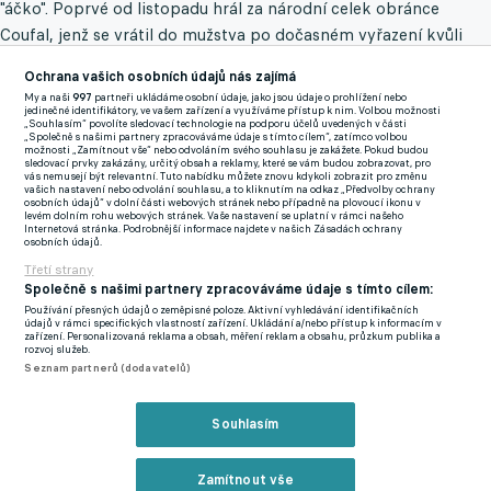
"áčko". Poprvé od listopadu hrál za národní celek obránce
Coufal, jenž se vrátil do mužstva po dočasném vyřazení kvůli
návštěvě olomoucké diskotéky ještě za předešlého trenéra
Ochrana vašich osobních údajů nás zajímá
Šilhavého.
My a naši
997
partneři ukládáme osobní údaje, jako jsou údaje o prohlížení nebo
jedinečné identifikátory, ve vašem zařízení a využíváme přístup k nim. Volbou možnosti
„Souhlasím“ povolíte sledovací technologie na podporu účelů uvedených v části
Favorit před téměř prázdným stadionem pro 4000 diváků hned
„Společně s našimi partnery zpracováváme údaje s tímto cílem“, zatímco volbou
možnosti „Zamítnout vše“ nebo odvoláním svého souhlasu je zakážete. Pokud budou
otevřel skóre. David Jurásek v páté minutě trefil ruku maltského
sledovací prvky zakázány, určitý obsah a reklamy, které se vám budou zobrazovat, pro
vás nemusejí být relevantní. Tuto nabídku můžete znovu kdykoli zobrazit pro změnu
kapitána Stevea Borga ve vápně a Barák se z penalty nemýlil, i
vašich nastavení nebo odvolání souhlasu, a to kliknutím na odkaz „Předvolby ochrany
osobních údajů“ v dolní části webových stránek nebo případně na plovoucí ikonu v
když gólman vystihl směr střely. Záložník Fiorentiny při 40. start
levém dolním rohu webových stránek. Vaše nastavení se uplatní v rámci našeho
Internetová stránka. Podrobnější informace najdete v našich Zásadách ochrany
za národní A-tým zaznamenal jubilejní 10. gól.
osobních údajů.
Třetí strany
Ve 23. minutě nacentroval Šulc, Chorý hlavou vrátil míč před
Společně s našimi partnery zpracováváme údaje s tímto cílem:
branku a Chytilovi chyběly na zadní tyči k zakončení
Používání přesných údajů o zeměpisné poloze. Aktivní vyhledávání identifikačních
údajů v rámci specifických vlastností zařízení. Ukládání a/nebo přístup k informacím v
centimetry. Český celek zvýšil až těsně před pauzou. Coufal z
zařízení. Personalizovaná reklama a obsah, měření reklam a obsahu, průzkum publika a
rozvoj služeb.
pravé strany přihrál do vápna Chytilovi a ten pohotově
Seznam partnerů (dodavatelů)
usměrnil míč do sítě.
Souhlasím
Do druhého dějství Hašek vystřídal mezi tyčemi a k premiéře za
reprezentační "áčko" nasadil brankáře Jaroše. Favorit začal po
změně stran ve vyšším tempu a hned po dvou minutách přidal
Zamítnout vše