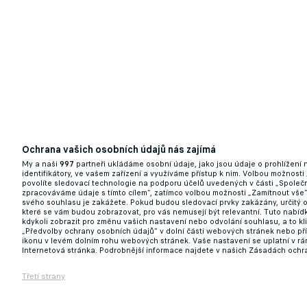
Ochrana vašich osobních údajů nás zajímá
My a naši
997
partneři ukládáme osobní údaje, jako jsou údaje o prohlížení
identifikátory, ve vašem zařízení a využíváme přístup k nim. Volbou možnosti
povolíte sledovací technologie na podporu účelů uvedených v části „Společn
zpracováváme údaje s tímto cílem“, zatímco volbou možnosti „Zamítnout vše
svého souhlasu je zakážete. Pokud budou sledovací prvky zakázány, určitý 
které se vám budou zobrazovat, pro vás nemusejí být relevantní. Tuto nabí
kdykoli zobrazit pro změnu vašich nastavení nebo odvolání souhlasu, a to k
„Předvolby ochrany osobních údajů“ v dolní části webových stránek nebo př
ikonu v levém dolním rohu webových stránek. Vaše nastavení se uplatní v r
Internetová stránka. Podrobnější informace najdete v našich Zásadách ochr
Třetí strany