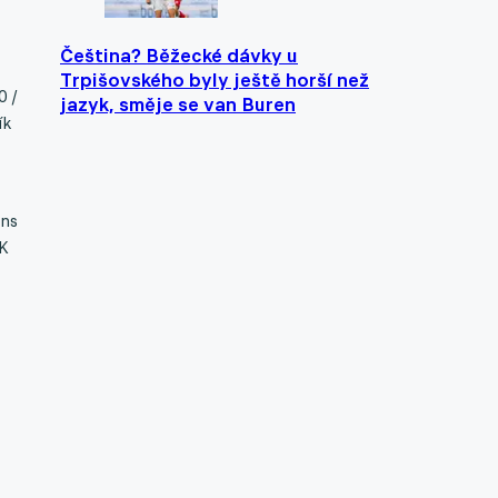
Čeština? Běžecké dávky u
Trpišovského byly ještě horší než
0 /
jazyk, směje se van Buren
ík
ans
FK