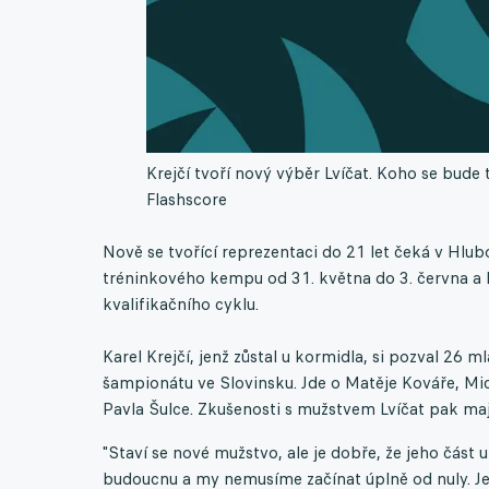
Krejčí tvoří nový výběr Lvíčat. Koho se bud
Flashscore
Nově se tvořící reprezentaci do 21 let čeká v Hl
tréninkového kempu od 31. května do 3. června a
kvalifikačního cyklu.
Karel Krejčí, jenž zůstal u kormidla, si pozval 26 
šampionátu ve Slovinsku. Jde o Matěje Kováře, Mi
Pavla Šulce. Zkušenosti s mužstvem Lvíčat pak maj
"Staví se nové mužstvo, ale je dobře, že jeho část
budoucnu a my nemusíme začínat úplně od nuly. Je h