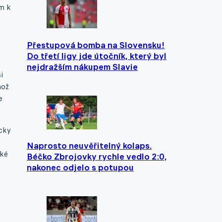
em k
Přestupová bomba na Slovensku!
Do třetí ligy jde útočník, který byl
nejdražším nákupem Slavie
i
hož
e
icky
Naprosto neuvěřitelný kolaps.
aké
Béčko Zbrojovky rychle vedlo 2:0,
nakonec odjelo s potupou