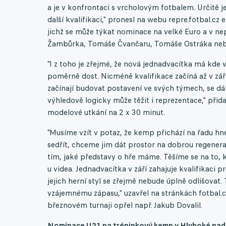
a je v konfrontaci s vrcholovým fotbalem. Určitě
další kvalifikaci," pronesl na webu repre.fotbal.c
jichž se může týkat nominace na velké Euro a v ne
Žambůrka, Tomáše Čvančaru, Tomáše Ostráka neb
"I z toho je zřejmé, že nová jednadvacítka má kde v
poměrně dost. Nicméně kvalifikace začíná až v září,
začínají budovat postavení ve svých týmech, se dál
výhledově logicky může těžit i reprezentace," přida
modelové utkání na 2 x 30 minut.
"Musíme vzít v potaz, že kemp přichází na řadu h
sedřít, chceme jim dát prostor na dobrou regenera
tím, jaké představy o hře máme. Těšíme se na to,
u videa. Jednadvacítka v září zahajuje kvalifikaci p
jejich herní styl se zřejmě nebude úplně odlišova
vzájemnému zápasu," uzavřel na stránkách fotbal
březnovém turnaji opřel např. Jakub Dovalil.
Nominace U21 na tréninkový kemp v Hluboké nad