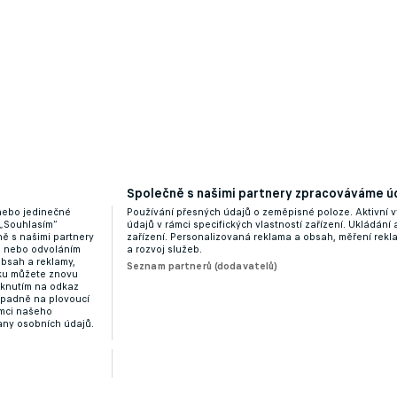
Společně s našimi partnery zpracováváme úd
 nebo jedinečné
Používání přesných údajů o zeměpisné poloze. Aktivní v
 „Souhlasím“
údajů v rámci specifických vlastností zařízení. Ukládání 
ě s našimi partnery
zařízení. Personalizovaná reklama a obsah, měření rek
“ nebo odvoláním
a rozvoj služeb.
obsah a reklamy,
Seznam partnerů (dodavatelů)
dku můžete znovu
liknutím na odkaz
ípadně na plovoucí
ámci našeho
any osobních údajů.