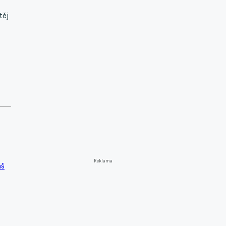
těj
Reklama
áš