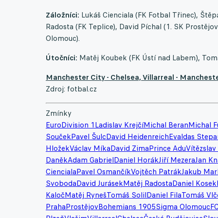
Záložníci:
Lukáš Cienciala (FK Fotbal Třinec), Štěp
Radosta (FK Teplice), David Píchal (1. SK Prostějo
Olomouc).
Útočníci:
Matěj Koubek (FK Ústí nad Labem), Tomáš
Manchester City - Chelsea, Villarreal - Mancheste
Zdroj: fotbal.cz
Zmínky
Euro
Division 1
Ladislav Krejčí
Michal Beran
Michal F
Souček
Pavel Šulc
David Heidenreich
Evaldas Stepa
Hložek
Václav Míka
David Zima
Prince Adu
Vítězslav
Daněk
Adam Gabriel
Daniel Horák
Jiří Mezera
Jan Kn
Cienciala
Pavel Osmančík
Vojtěch Patrák
Jakub Mar
Svoboda
David Jurásek
Matěj Radosta
Daniel Kosek
Kaloč
Matěj Ryneš
Tomáš Solil
Daniel Fila
Tomáš Vlč
Praha
Prostějov
Bohemians 1905
Sigma Olomouc
FC