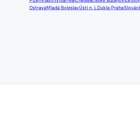
Plzeň
Vlašim
Villarreal
Chelsea
České Budějovice
Slov
Ostrava
Mladá Boleslav
Ústí n. L.
Dukla Praha
Slovác