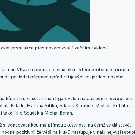
e týkat první akce před novým kvalifikačním cyklem?
uboké nad Vltavou první společná akce, která proběhne formou
 bude poslední přípravou před zářijovým rozjezdem nového
mladíků, s tím, že šest z nich figurovalo i na posledním evropském
chala Fukalu, Martina Vitíka, Adama Karabce, Michala Kohúta a
í také Filip Souček a Michal Beran.
 už s jednadvacítkou má přímou zkušenost, na čemž se dá stavět i
odně pozitivní, že většina kluků nastupuje v naší nejvyšší soutě