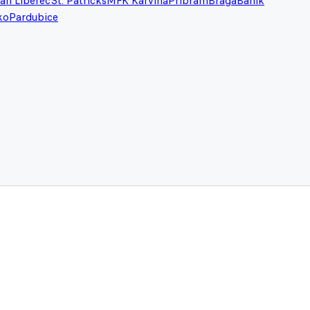
an Liberec
St. Patricks
MFK Karviná
Příbram
Braga
Baník
ko
Pardubice