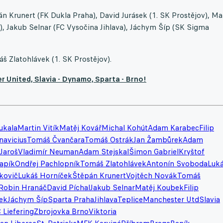
án Krunert (FK Dukla Praha), David Jurásek (1. SK Prostějov), Ma
v), Jakub Selnar (FC Vysočina Jihlava), Jáchym Šíp (SK Sigma
 Zlatohlávek (1. SK Prostějov).
r United, Slavia - Dynamo, Sparta - Brno!
ukala
Martin Vitík
Matěj Kovář
Michal Kohút
Adam Karabec
Filip
navicius
Tomáš Čvančara
Tomáš Ostrák
Jan Žambůrek
Adam
 Jaroš
Vladimír Neuman
Adam Stejskal
Šimon Gabriel
Kryštof
apík
Ondřej Pachlopník
Tomáš Zlatohlávek
Antonín Svoboda
Luk
kovič
Lukáš Horníček
Štěpán Krunert
Vojtěch Novák
Tomáš
Robin Hranáč
David Píchal
Jakub Selnar
Matěj Koubek
Filip
ek
Jáchym Šíp
Sparta Praha
Jihlava
Teplice
Manchester Utd
Slavia
 Liefering
Zbrojovka Brno
Viktoria