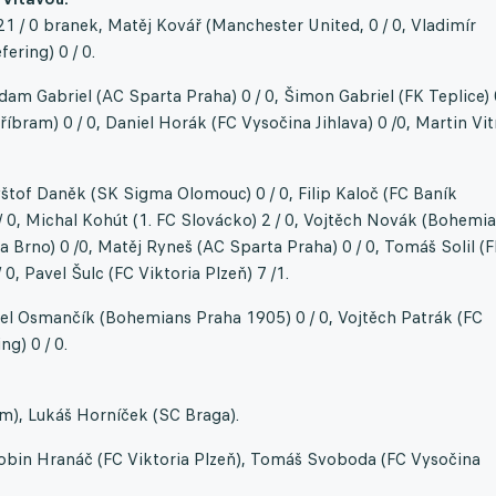
 U21 / 0 branek, Matěj Kovář (Manchester United, 0 / 0, Vladimír
ering) 0 / 0.
dam Gabriel (AC Sparta Praha) 0 / 0, Šimon Gabriel (FK Teplice) 
Příbram) 0 / 0, Daniel Horák (FC Vysočina Jihlava) 0 /0, Martin Vit
ryštof Daněk (SK Sigma Olomouc) 0 / 0, Filip Kaloč (FC Baník
/ 0, Michal Kohút (1. FC Slovácko) 2 / 0, Vojtěch Novák (Bohemi
 Brno) 0 /0, Matěj Ryneš (AC Sparta Praha) 0 / 0, Tomáš Solil (
 0, Pavel Šulc (FC Viktoria Plzeň) 7 /1.
avel Osmančík (Bohemians Praha 1905) 0 / 0, Vojtěch Patrák (FC
g) 0 / 0.
šim), Lukáš Horníček (SC Braga).
bin Hranáč (FC Viktoria Plzeň), Tomáš Svoboda (FC Vysočina