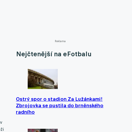
Reklama
Nejčtenější na eFotbalu
Ostrý spor o stadion Za Lužánkami!
Zbrojovka se pustila do brněnského
radního
 v
ži