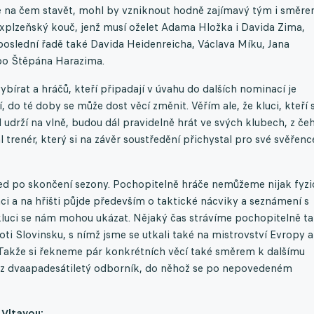
 je na čem stavět, mohl by vzniknout hodně zajímavý tým i směr
z explzeňský kouč, jenž musí oželet Adama Hložka i Davida Zima,
poslední řadě také Davida Heidenreicha, Václava Míku, Jana
o Štěpána Harazima.
ybírat a hráčů, kteří připadají v úvahu do dalších nominací je
 do té doby se může dost věcí změnit. Věřím ale, že kluci, kteří s
 udrží na vlně, budou dál pravidelně hrát ve svých klubech, z če
l trenér, který si na závěr soustředění přichystal pro své svěřenc
ned po skončení sezony. Pochopitelně hráče nemůžeme nijak fyz
ci a na hřišti půjde především o taktické nácviky a seznámení s
 kluci se nám mohou ukázat. Nějaký čas strávíme pochopitelně t
roti Slovinsku, s nímž jsme se utkali také na mistrovství Evropy a
t. Takže si řekneme pár konkrétních věcí také směrem k dalšímu
.cz dvaapadesátiletý odborník, do něhož se po nepovedeném
 Vltavou: