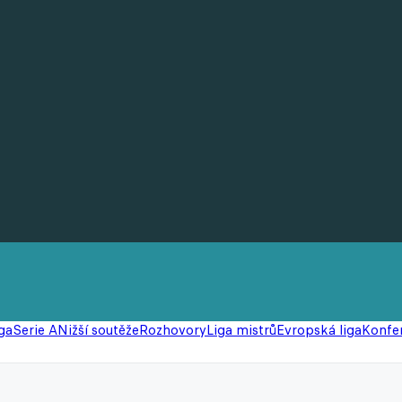
ga
Serie A
Nižší soutěže
Rozhovory
Liga mistrů
Evropská liga
Konfer