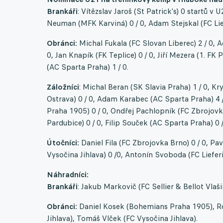
Brankáři
: Vítězslav Jaroš (St Patrick's) 0 startů v
Neuman (MFK Karviná) 0 / 0, Adam Stejskal (FC Lief
Obránci:
Michal Fukala (FC Slovan Liberec) 2 / 0, A
0, Jan Knapík (FK Teplice) 0 / 0, Jiří Mezera (1. FK 
(AC Sparta Praha) 1 / 0.
Záložníci
: Michal Beran (SK Slavia Praha) 1 / 0, K
Ostrava) 0 / 0, Adam Karabec (AC Sparta Praha) 4 
Praha 1905) 0 / 0, Ondřej Pachlopník (FC Zbrojovka
Pardubice) 0 / 0, Filip Souček (AC Sparta Praha) 0 /
Útočníci:
Daniel Fila (FC Zbrojovka Brno) 0 / 0, P
Vysočina Jihlava) 0 /0, Antonín Svoboda (FC Lieferin
Náhradníci:
Brankáři
: Jakub Markovič (FC Sellier & Bellot Vla
Obránci:
Daniel Kosek (Bohemians Praha 1905), Ro
Jihlava), Tomáš Vlček (FC Vysočina Jihlava).