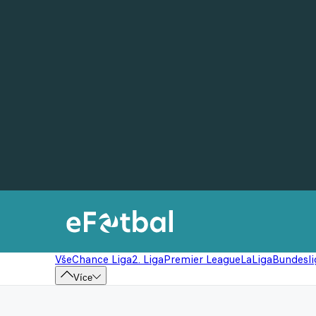
Vše
Chance Liga
2. Liga
Premier League
LaLiga
Bundesli
Více