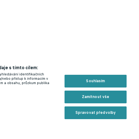
aje s tímto cílem:
yhledávání identifikačních
a/nebo přístup k informacím v
Souhlasím
lam a obsahu, průzkum publika
Zamítnout vše
Spravovat předvolby