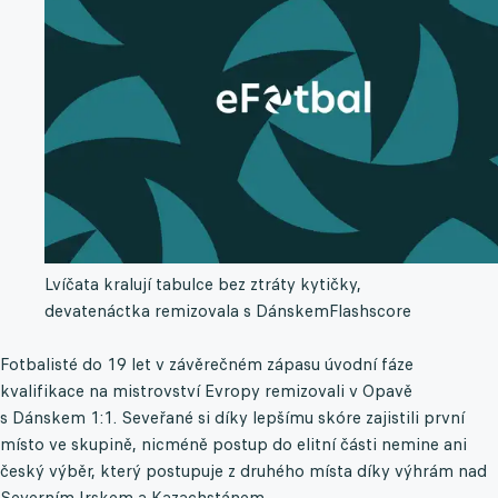
Lvíčata kralují tabulce bez ztráty kytičky,
devatenáctka remizovala s Dánskem
Flashscore
Fotbalisté do 19 let v závěrečném zápasu úvodní fáze
kvalifikace na mistrovství Evropy remizovali v Opavě
s Dánskem 1:1. Seveřané si díky lepšímu skóre zajistili první
místo ve skupině, nicméně postup do elitní části nemine ani
český výběr, který postupuje z druhého místa díky výhrám nad
Severním Irskem a Kazachstánem.