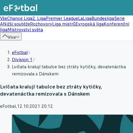
Vše
Chance Liga
2. Liga
Premier League
LaLiga
Bundesliga
Serie
A
Nižší soutěže
Rozhovory
Liga mistrů
Evropská liga
Konferenční
liga
Mistrovství světa
Více
eFotbal
Division 1
Lvíčata kralují tabulce bez ztráty kytičky, devatenáctka
remizovala s Dánskem
Lvíčata kralují tabulce bez ztráty kytičky,
devatenáctka remizovala s Dánskem
eFotbal
,
12.10.2021 20:12