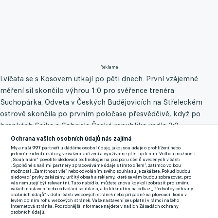
Reklama
Lvíčata se s Kosovem utkají po pěti dnech. První vzájemné
měření sil skončilo výhrou 1:0 pro svěřence trenéra
Suchopárka. Odveta v Českých Budějovicích na Střeleckém
ostrově skončila po prvním poločase přesvědčivě, když po
brankách Sejka a Gabriela Česká republika vedla 2:0.
Ochrana vašich osobních údajů nás zajímá
Ve druhém poločase zvýšil na 3:0 Fila, když lehce tečoval
My a naši
997
partneři ukládáme osobní údaje, jako jsou údaje o prohlížení nebo
jedinečné identifikátory, ve vašem zařízení a využíváme přístup k nim. Volbou možnosti
Šulcovu přihrávku před branku. Mezi střelce se mohl zapsat i
„Souhlasím“ povolíte sledovací technologie na podporu účelů uvedených v části
„Společně s našimi partnery zpracováváme údaje s tímto cílem“, zatímco volbou
Karabec, ale jeho pokus vychytal brankář Nreca-Bisinger. V 78.
možnosti „Zamítnout vše“ nebo odvoláním svého souhlasu je zakážete. Pokud budou
sledovací prvky zakázány, určitý obsah a reklamy, které se vám budou zobrazovat, pro
minutě mohl přidat druhou branku Gabriel, bohužel na Filovu
vás nemusejí být relevantní. Tuto nabídku můžete znovu kdykoli zobrazit pro změnu
vašich nastavení nebo odvolání souhlasu, a to kliknutím na odkaz „Předvolby ochrany
přihrávku těsně nedosáhl.
osobních údajů“ v dolní části webových stránek nebo případně na plovoucí ikonu v
levém dolním rohu webových stránek. Vaše nastavení se uplatní v rámci našeho
Internetová stránka. Podrobnější informace najdete v našich Zásadách ochrany
Jednadvacítka je tak s plným počtem dvanácti bodů na čele
osobních údajů.