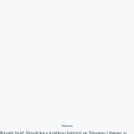
Reklama
Bývalý hráč Slovácka s krátkou historií ve Slovanu Liberec si