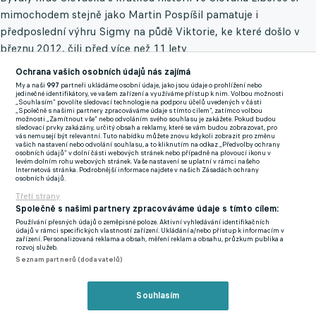
mimochodem stejně jako Martin Pospíšil pamatuje i
předposlední výhru Sigmy na půdě Viktorie, ke které došlo v
březnu 2012, čili před více než 11 lety.
Ochrana vašich osobních údajů nás zajímá
Aktuálně je třiatřicetiletý Navrátil díky pěti trefám hned po
My a naši
997
partneři ukládáme osobní údaje, jako jsou údaje o prohlížení nebo
Mojmíru Chytilovi druhým nejlepším střelcem souboru Václava
jedinečné identifikátory, ve vašem zařízení a využíváme přístup k nim. Volbou možnosti
„Souhlasím“ povolíte sledovací technologie na podporu účelů uvedených v části
Jílka.
„Společně s našimi partnery zpracováváme údaje s tímto cílem“, zatímco volbou
možnosti „Zamítnout vše“ nebo odvoláním svého souhlasu je zakážete. Pokud budou
sledovací prvky zakázány, určitý obsah a reklamy, které se vám budou zobrazovat, pro
Pět událostí kola: Matějovský se zapsal do historie, Nguyen
vás nemusejí být relevantní. Tuto nabídku můžete znovu kdykoli zobrazit pro změnu
vašich nastavení nebo odvolání souhlasu, a to kliknutím na odkaz „Předvolby ochrany
dorovnal Koláře a Řezníček prožil nejhorší zápas kariéry
osobních údajů“ v dolní části webových stránek nebo případně na plovoucí ikonu v
levém dolním rohu webových stránek. Vaše nastavení se uplatní v rámci našeho
Celkem už v české lize nasázel za tým z Androva stadionu
Internetová stránka. Podrobnější informace najdete v našich Zásadách ochrany
osobních údajů.
dvaatřicet gólů, díky čemuž se mezi. Nejlepšími střelci klubové
Třetí strany
historie osamostatnil na desáté pozici.
Společně s našimi partnery zpracováváme údaje s tímto cílem:
Používání přesných údajů o zeměpisné poloze. Aktivní vyhledávání identifikačních
údajů v rámci specifických vlastností zařízení. Ukládání a/nebo přístup k informacím v
Na překonání Radka Druláka, Jana Marošiho, Michala Ordoše či
zařízení. Personalizovaná reklama a obsah, měření reklam a obsahu, průzkum publika a
rozvoj služeb.
Pavla Hapala už to z jeho strany asi nebude, nicméně vzhledem
Seznam partnerů (dodavatelů)
k jeho důležitosti a vytížení je reálné, aby v žebříčku ještě
poskočil.
Souhlasím
Obávat by se tak měli Roman Hanuš, Milan Kerbr i Michal