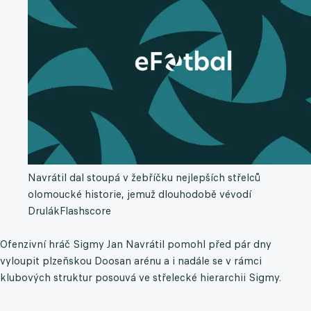
Navrátil dal stoupá v žebříčku nejlepších střelců
olomoucké historie, jemuž dlouhodobě vévodí
Drulák
Flashscore
Ofenzivní hráč Sigmy Jan Navrátil pomohl před pár dny
vyloupit plzeňskou Doosan arénu a i nadále se v rámci
klubových struktur posouvá ve střelecké hierarchii Sigmy.