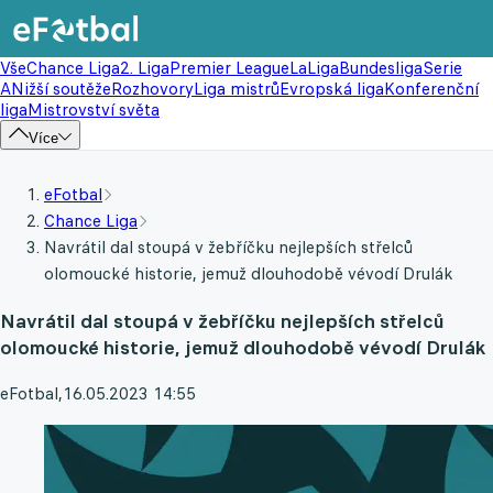
Vše
Chance Liga
2. Liga
Premier League
LaLiga
Bundesliga
Serie
A
Nižší soutěže
Rozhovory
Liga mistrů
Evropská liga
Konferenční
liga
Mistrovství světa
Více
eFotbal
Chance Liga
Navrátil dal stoupá v žebříčku nejlepších střelců
olomoucké historie, jemuž dlouhodobě vévodí Drulák
Navrátil dal stoupá v žebříčku nejlepších střelců
olomoucké historie, jemuž dlouhodobě vévodí Drulák
eFotbal
,
16.05.2023 14:55