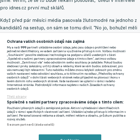
jsme. Věřím, že se to bude někam posouvat," uvedl v interview
pro idnes.cz první muž sklářů.
Když před pár měsíci média pasovala žlutomodré na jednoho z
kandidátů na sestup, on sám se tomu divil. "No jo, bohužel měli
novináři víc pravdy, než byla moje naděje. To se stává. Chci
Ochrana vašich osobních údajů nás zajímá
pevně věřit, a nakonec i musím, že záchranu uhrajeme. Ano,
My a naši
999
partneři ukládáme osobní údaje, jako jsou údaje o prohlížení nebo
tahle fáze teplického fotbalu je velice mizerná a mrzí mě, že za
jedinečné identifikátory, ve vašem zařízení a využíváme přístup k nim. Volbou možnosti
„Souhlasím“ povolíte sledovací technologie na podporu účelů uvedených v části
mé éry. Ale chci věřit, že se dostaneme zpátky na místa, kam
„Společně s našimi partnery zpracováváme údaje s tímto cílem“, zatímco volbou
možnosti „Zamítnout vše“ nebo odvoláním svého souhlasu je zakážete. Pokud budou
patříme. I když pochopitelně shánění peněz je čím dál
sledovací prvky zakázány, určitý obsah a reklamy, které se vám budou zobrazovat, pro
vás nemusejí být relevantní. Tuto nabídku můžete znovu kdykoli zobrazit pro změnu
obtížnější. Netýká se to jen teplického klubu, ovšem naše
vašich nastavení nebo odvolání souhlasu, a to kliknutím na odkaz „Předvolby ochrany
osobních údajů“ v dolní části webových stránek nebo případně na plovoucí ikonu v
náklady jsou vysoké kvůli ohromnému stadionu, který musíme
levém dolním rohu webových stránek. Vaše nastavení se uplatní v rámci našeho
Internetová stránka. Podrobnější informace najdete v našich Zásadách ochrany
držet při životě," připomněl na idnes.cz Šedlbauer.
osobních údajů.
Třetí strany
Neobávají se na Stínadlech hrozby baráže? "Myslím, že asi
Společně s našimi partnery zpracováváme údaje s tímto cílem:
zůstaneme ve skupině, která bude hrát nadstavbu o záchranu. A
Používání přesných údajů o zeměpisné poloze. Aktivní vyhledávání identifikačních
údajů v rámci specifických vlastností zařízení. Ukládání a/nebo přístup k informacím v
já věřím, že baráži se vyhneme, měl bych z ní veliké obavy. Už
zařízení. Personalizovaná reklama a obsah, měření reklam a obsahu, průzkum publika a
rozvoj služeb.
můj předchůdce Franta Hrdlička mi říkal: Jak o něco opravdu
Seznam partnerů (dodavatelů)
jde, tak jim to nejde. To už je dlouhodobý teplický problém. Měl
bych obavu, že by v baráži mohlo být mužstvo, které by se