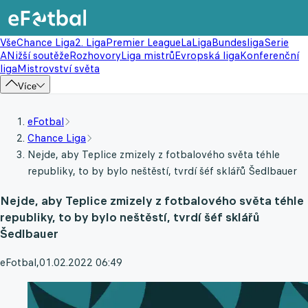
Vše
Chance Liga
2. Liga
Premier League
LaLiga
Bundesliga
Serie
A
Nižší soutěže
Rozhovory
Liga mistrů
Evropská liga
Konferenční
liga
Mistrovství světa
Více
eFotbal
Chance Liga
Nejde, aby Teplice zmizely z fotbalového světa téhle
republiky, to by bylo neštěstí, tvrdí šéf sklářů Šedlbauer
Nejde, aby Teplice zmizely z fotbalového světa téhle
republiky, to by bylo neštěstí, tvrdí šéf sklářů
Šedlbauer
eFotbal
,
01.02.2022 06:49