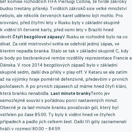
šéf komise rozhodčích FIFA Pierluigi Collina, že tvrdé zákroky
budou trestány přísněji. Tvrdších zákroků sice velké množství
nebylo, ale několik červených karet uděleno být mohlo. Pro
srovnání, před čtyřmi lety v Rusku byly v základní skupině
k vidění tři červené karty, před osmi lety v Brazílii hned
devět.
Čtyři bezgólové zápasy
V Rusku se rozhodně bylo na co
dívat. Za celé mistrovství světa se odehrál jediný zápas, ve
kterém nepadla branka. Stalo se tak v základní skupině C, kdy
si body po bezbrankové remíze rozdělily reprezentace Francie a
Dánska. V roce 2014 bezgólových zápasů bylo v základní
skupině sedm, další dva přišly v play-off. V Kataru se ale zatím
až na výjimky hraje poměrně defenzivně, především v prvních
poločasech. A po prvních zápasech už máme hned čtyři klání,
která branku nenabídla.
Last minute branky
Tento jev
samozřejmě souvisí s pořádnou porcí nastavených minut.
Obecně je za last-minute branku považován gól, který byl
vstřelen po čase 85:00. Ty byly k vidění hned ve čtyřech
případech a padlo jich celkem šest. Další tři góly zaznamenali
hráči v rozmezí 80:00 – 84:59.