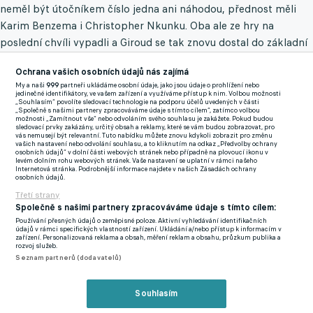
neměl být útočníkem číslo jedna ani náhodou, přednost měli
Karim Benzema i Christopher Nkunku. Oba ale ze hry na
poslední chvíli vypadli a Giroud se tak znovu dostal do základní
sestavy.
Ochrana vašich osobních údajů nás zajímá
A tentokrát už střílel. Austrálii složil dvěma góly a vyrovnal
My a naši
999
partneři ukládáme osobní údaje, jako jsou údaje o prohlížení nebo
jedinečné identifikátory, ve vašem zařízení a využíváme přístup k nim. Volbou možnosti
rekord Thierryho Henryho v počtu reprezentačních branek. Je
„Souhlasím“ povolíte sledovací technologie na podporu účelů uvedených v části
„Společně s našimi partnery zpracováváme údaje s tímto cílem“, zatímco volbou
navíc velmi pravděpodobné, že ještě v Kataru dosáhne na
možnosti „Zamítnout vše“ nebo odvoláním svého souhlasu je zakážete. Pokud budou
sledovací prvky zakázány, určitý obsah a reklamy, které se vám budou zobrazovat, pro
dvaapadesátou branku, kterou Henryho definitivně překoná.
vás nemusejí být relevantní. Tuto nabídku můžete znovu kdykoli zobrazit pro změnu
vašich nastavení nebo odvolání souhlasu, a to kliknutím na odkaz „Předvolby ochrany
Eriksen s kapitánskou páskou
Všichni si dobře pamatujeme na
osobních údajů“ v dolní části webových stránek nebo případně na plovoucí ikonu v
levém dolním rohu webových stránek. Vaše nastavení se uplatní v rámci našeho
úvodní utkání Dánska při evropském šampionátu v loňském
Internetová stránka. Podrobnější informace najdete v našich Zásadách ochrany
osobních údajů.
roce proti Finsku. V závěru první půle zkolaboval Christian
Třetí strany
Eriksen a na hřišti musel být oživován. Výrazně při tom
Společně s našimi partnery zpracováváme údaje s tímto cílem:
pomáhal i kapitán dánské reprezentace Simon Kjaer. Vše
Používání přesných údajů o zeměpisné poloze. Aktivní vyhledávání identifikačních
údajů v rámci specifických vlastností zařízení. Ukládání a/nebo přístup k informacím v
dopadlo nadmíru dobře a oba se opět sešli na velké akci.
zařízení. Personalizovaná reklama a obsah, měření reklam a obsahu, průzkum publika a
rozvoj služeb.
Seznam partnerů (dodavatelů)
Proti Tunisku sice Dánové nezvítězili, po hodině hry ale došlo ke
krásnému momentu. Střídající dánský kapitán totiž svou pásku
Souhlasím
předal právě Eriksenovi.