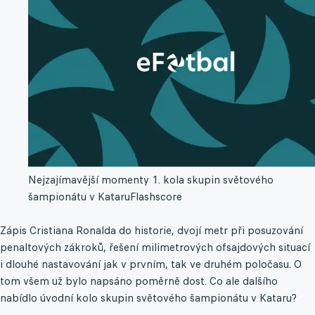
Nejzajímavější momenty 1. kola skupin světového
šampionátu v Kataru
Flashscore
Zápis Cristiana Ronalda do historie, dvojí metr při posuzování
penaltových zákroků, řešení milimetrových ofsajdových situací
i dlouhé nastavování jak v prvním, tak ve druhém poločasu. O
tom všem už bylo napsáno poměrně dost. Co ale dalšího
nabídlo úvodní kolo skupin světového šampionátu v Kataru?