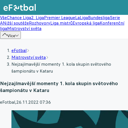
Vše
Chance Liga
2. Liga
Premier League
LaLiga
Bundesliga
Serie
A
Nižší soutěže
Rozhovory
Liga mistrů
Evropská liga
Konferenční
liga
Mistrovství světa
Více
eFotbal
Mistrovství světa
Nejzajímavější momenty 1. kola skupin světového
šampionátu v Kataru
Nejzajímavější momenty 1. kola skupin světového
šampionátu v Kataru
eFotbal
,
26.11.2022 07:36