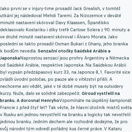
Jako první se v injury-time prosadil Jack Grealish, v tomtéž
utkání jej následoval Mehdi Taremi. Za Nizozemce v deváté
minutě nastavení skóroval Davy Klaassen, Španělsko
deklasovalo Kostariku i díky trefě Carlose Solera z 90. minuty a
ve druhé minutě nastavení skóroval i Álvaro Morata. Jako
poslední se takto prosadil Osman Bukari z Ghany, jeho branka
k bodům nevedla.
Senzační otočky Saúdské Arábie a
Japonska
Naprostou senzací jsou prohry Argentiny a Německa
od Saúdské Arábie, respektive Japonska. Na Saúdskou Arábii
byl vypsán předzápasový kurz 33, na Japonce 8,1. Favorité sice
zvládli úvodní poločas, po pauze ale o vítězství přišli. A
nechceme ani vědět, jaké v té době musely být na outsidery
kurzy. Nuže, dalo se solidně zabezpečit.
Giroud vystřelil na
branku. A dorovnal Henryho
Vzpomínáte na úspěšný šampionát
Francie z před čtyř let? Tak vězte, že hlavní útočník mistrů světa
v Rusku ani jednou nevystřelil na branku a logicky tak nevstřelil
jedinou branku. Jedním dechem ale rozhodně dodejme, že pro
svůj národní tým odvedl pořádný kus černé práce. V Kataru