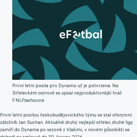
První letní posila pro Dynamo už je potvrzena. Na
Střeleckém ostrově se upsal nejproduktivnější hráč
F:NL
Flashscore
První letní posilou českobudějovického týmu se stal ofenzivní
záložník Jan Suchan. Aktuálně druhý nejlepší střelec druhé ligy
zamíří do Dynama po sezoně z Vlašimi, v novém působišti se
dohodl na smlouvě do 30. června 2026.