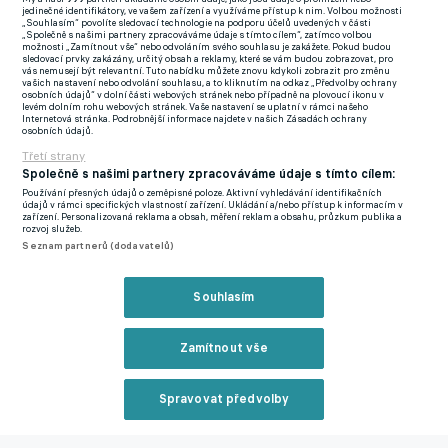
zápasů minulé sezony dal devět branek. Ještě lépe se mu daří v
jedinečné identifikátory, ve vašem zařízení a využíváme přístup k nim. Volbou možnosti
„Souhlasím“ povolíte sledovací technologie na podporu účelů uvedených v části
tomto ročníku, v němž mu dvě kola před koncem patří ve
„Společně s našimi partnery zpracováváme údaje s tímto cílem“, zatímco volbou
možnosti „Zamítnout vše“ nebo odvoláním svého souhlasu je zakážete. Pokud budou
střelecké tabulce s 15 góly dělené druhé místo.
sledovací prvky zakázány, určitý obsah a reklamy, které se vám budou zobrazovat, pro
vás nemusejí být relevantní. Tuto nabídku můžete znovu kdykoli zobrazit pro změnu
vašich nastavení nebo odvolání souhlasu, a to kliknutím na odkaz „Předvolby ochrany
osobních údajů“ v dolní části webových stránek nebo případně na plovoucí ikonu v
Během kariéry prošel Suchan mateřskou Příbramí, Teplicemi,
levém dolním rohu webových stránek. Vaše nastavení se uplatní v rámci našeho
Zavřít rekl
Internetová stránka. Podrobnější informace najdete v našich Zásadách ochrany
Karvinou, Vyšehradem či Plzní, kde se ale neprosadil. Jihočeši
osobních údajů.
typologicky podobného hráče hledali delší dobu. "Jedná se o
Třetí strany
tvořivého ofenzivního záložníka. Hraje na pozici desítky, která
Společně s našimi partnery zpracováváme údaje s tímto cílem:
Používání přesných údajů o zeměpisné poloze. Aktivní vyhledávání identifikačních
nám v týmu chyběla," poznamenal sportovní ředitel klubu Milan
údajů v rámci specifických vlastností zařízení. Ukládání a/nebo přístup k informacím v
zařízení. Personalizovaná reklama a obsah, měření reklam a obsahu, průzkum publika a
Čadek.
rozvoj služeb.
Seznam partnerů (dodavatelů)
Dynamo, které v končící sezoně vypadlo v semifinále
nadstavbové skupiny o umístění, nečekaně opustila hned
Reklama
Souhlasím
šestice hráčů. V klubu po vypršení smlouvy už nebudou působit
bývalý kapitán Patrik Čavoš, obránci Benjamin Čolič, Lukáš
Zamítnout vše
Skovajsa a Branislav Sluka, křídelník Matej Mršič ani zkušený
útočník Michal Škoda.
Spravovat předvolby
Na Střeleckém ostrově končí nejen Čavoš a Škoda.
Reklama
Zápotočný s Niklem se obejdou i bez tohoto čtyřlístku...