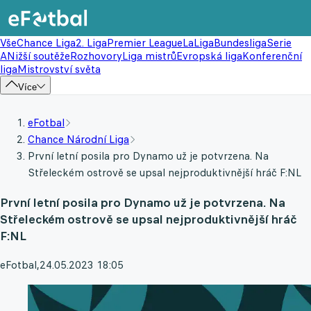
Vše
Chance Liga
2. Liga
Premier League
LaLiga
Bundesliga
Serie
A
Nižší soutěže
Rozhovory
Liga mistrů
Evropská liga
Konferenční
liga
Mistrovství světa
Více
eFotbal
Chance Národní Liga
První letní posila pro Dynamo už je potvrzena. Na
Střeleckém ostrově se upsal nejproduktivnější hráč F:NL
První letní posila pro Dynamo už je potvrzena. Na
Střeleckém ostrově se upsal nejproduktivnější hráč
F:NL
eFotbal
,
24.05.2023 18:05