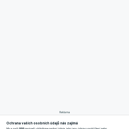
Reklama
Sedmadvacetiletý Suchan patří poslední dobou k nejlepším
Ochrana vašich osobních údajů nás zajímá
střelcům druhé ligy. Do Vlašimi přišel vloni v lednu a za 15
My a naši
999
partneři ukládáme osobní údaje, jako jsou údaje o prohlížení nebo