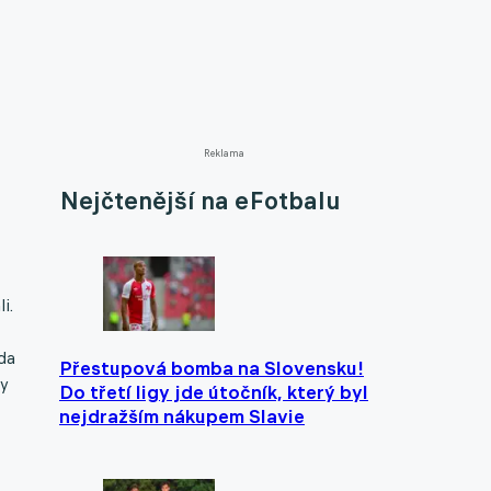
Reklama
Nejčtenější na eFotbalu
i.
da
Přestupová bomba na Slovensku!
ly
Do třetí ligy jde útočník, který byl
nejdražším nákupem Slavie