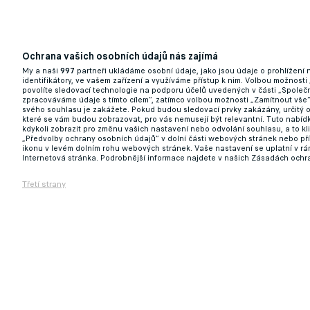
Ochrana vašich osobních údajů nás zajímá
My a naši
997
partneři ukládáme osobní údaje, jako jsou údaje o prohlížení
identifikátory, ve vašem zařízení a využíváme přístup k nim. Volbou možnosti
povolíte sledovací technologie na podporu účelů uvedených v části „Společn
zpracováváme údaje s tímto cílem“, zatímco volbou možnosti „Zamítnout vše
svého souhlasu je zakážete. Pokud budou sledovací prvky zakázány, určitý 
které se vám budou zobrazovat, pro vás nemusejí být relevantní. Tuto nabí
kdykoli zobrazit pro změnu vašich nastavení nebo odvolání souhlasu, a to k
„Předvolby ochrany osobních údajů“ v dolní části webových stránek nebo př
ikonu v levém dolním rohu webových stránek. Vaše nastavení se uplatní v r
Internetová stránka. Podrobnější informace najdete v našich Zásadách ochr
Třetí strany