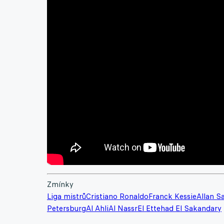
Zmínky
Liga mistrů
Cristiano Ronaldo
Franck Kessie
Allan S
Petersburg
Al Ahli
Al Nassr
El Ettehad El Sakandary