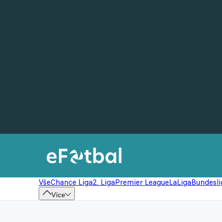
Vše
Chance Liga
2. Liga
Premier League
LaLiga
Bundesli
Více