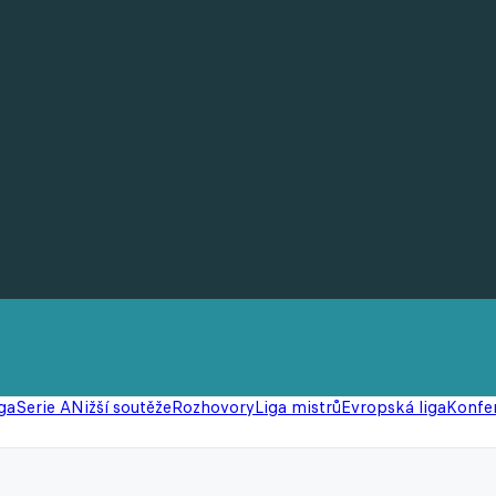
ga
Serie A
Nižší soutěže
Rozhovory
Liga mistrů
Evropská liga
Konfer