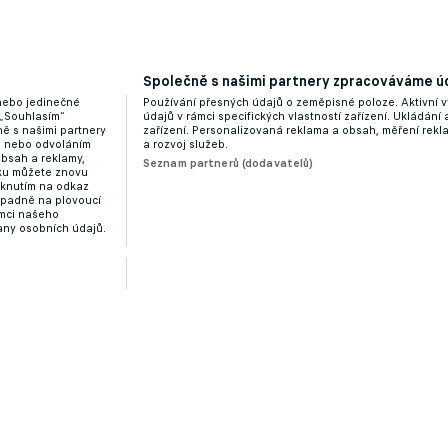
Společně s našimi partnery zpracováváme úd
 nebo jedinečné
Používání přesných údajů o zeměpisné poloze. Aktivní v
 „Souhlasím“
údajů v rámci specifických vlastností zařízení. Ukládání 
ě s našimi partnery
zařízení. Personalizovaná reklama a obsah, měření rek
“ nebo odvoláním
a rozvoj služeb.
obsah a reklamy,
Seznam partnerů (dodavatelů)
dku můžete znovu
liknutím na odkaz
ípadně na plovoucí
ámci našeho
any osobních údajů.