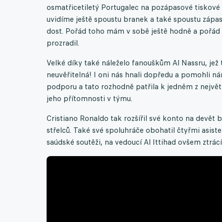
osmatřicetiletý Portugalec na pozápasové tiskové 
uvidíme ještě spoustu branek a také spoustu záp
dost. Pořád toho mám v sobě ještě hodně a pořád n
prozradil.
Velké díky také náleželo fanouškům Al Nassru, jež
neuvěřitelná! I oni nás hnali dopředu a pomohli nám
podporu a tato rozhodně patřila k jedněm z největ
jeho přítomnosti v týmu.
Cristiano Ronaldo tak rozšířil své konto na devět 
střelců. Také své spoluhráče obohatil čtyřmi asiste
saúdské soutěži, na vedoucí Al Ittihad ovšem ztrác