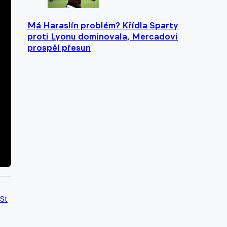
Má Haraslín problém? Křídla Sparty
proti Lyonu dominovala, Mercadovi
prospěl přesun
 St