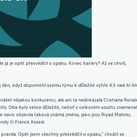
le já je opět přesvědčil o opaku. Konec kariéry? Až ve chvíli,
j den, když dopomohl svému týmu k důležité výhře 4:3 nad Al Ahl
nášet nějakou konkurenci, ale ani ta nedokázala Cristiana Ronal
 góly. Oba byly velice důležité, neboť v celkovém součtu znamena
se navíc objevila taková známá jména, jako jsou Riyad Mahrez,
ndy či Franck Kessié.
ní pravda. Opět jsem všechny přesvědčil o opaku,“ chválil se