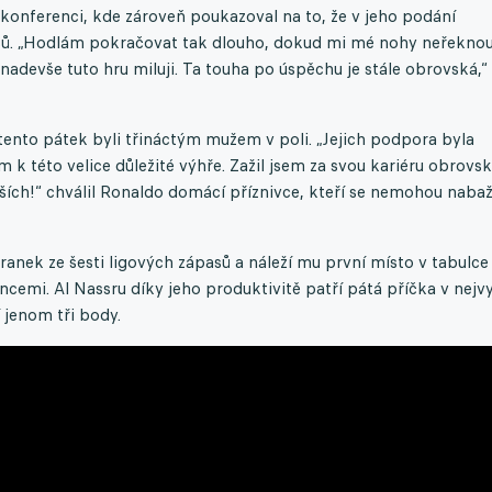
konferenci, kde zároveň poukazoval na to, že v jeho podání
asů. „Hodlám pokračovat tak dlouho, dokud mi mé nohy neřekno
adevše tuto hru miluji. Ta touha po úspěchu je stále obrovská,“
 tento pátek byli třináctým mužem v poli. „Jejich podpora byla
 k této velice důležité výhře. Zažil jsem za svou kariéru obrovs
ších!“ chválil Ronaldo domácí příznivce, kteří se nemohou nabaž
branek ze šesti ligových zápasů a náleží mu první místo v tabulce
ncemi. Al Nassru díky jeho produktivitě patří pátá příčka v nejvy
í jenom tři body.