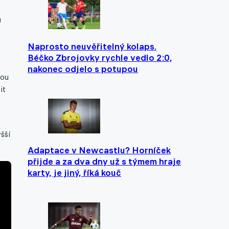
u
Naprosto neuvěřitelný kolaps.
Béčko Zbrojovky rychle vedlo 2:0,
nakonec odjelo s potupou
kou
it
šší
Adaptace v Newcastlu? Horníček
přijde a za dva dny už s týmem hraje
karty, je jiný, říká kouč