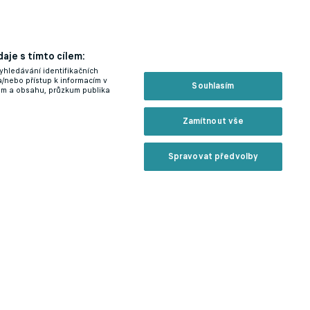
aje s tímto cílem:
yhledávání identifikačních
a/nebo přístup k informacím v
Souhlasím
lam a obsahu, průzkum publika
Zamítnout vše
Spravovat předvolby