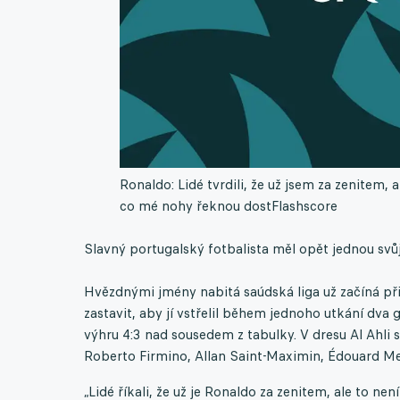
Ronaldo: Lidé tvrdili, že už jsem za zenitem, a
co mé nohy řeknou dost
Flashscore
Slavný portugalský fotbalista měl opět jednou svů
Hvězdnými jmény nabitá saúdská liga už začíná při
zastavit, aby jí vstřelil během jednoho utkání dva
výhru 4:3 nad sousedem z tabulky. V dresu Al Ahli 
Roberto Firmino, Allan Saint-Maximin, Édouard Me
„Lidé říkali, že už je Ronaldo za zenitem, ale to ne