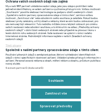
několikrát s ním však trénoval. Zná tak i současné hvězdy
Ochrana vašich osobních údajů nás zajímá
My a naši
997
partneři ukládáme osobní údaje, jako jsou údaje o prohlížení nebo
Juventusu včetně té nejlepší, samotného Cristiana Ronalda.
jedinečné identifikátory, ve vašem zařízení a využíváme přístup k nim. Volbou možnosti
„Souhlasím“ povolíte sledovací technologie na podporu účelů uvedených v části
„Společně s našimi partnery zpracováváme údaje s tímto cílem“, zatímco volbou
Na toho Penner vzpomíná v dobrém. "Věděl, že jsem atleticky
možnosti „Zamítnout vše“ nebo odvoláním svého souhlasu je zakážete. Pokud budou
sledovací prvky zakázány, určitý obsah a reklamy, které se vám budou zobrazovat, pro
nadaný, vzal si mě a před tréninkem jsme spolu trénovali. Sice
vás nemusejí být relevantní. Tuto nabídku můžete znovu kdykoli zobrazit pro změnu
vašich nastavení nebo odvolání souhlasu, a to kliknutím na odkaz „Předvolby ochrany
vyhrál několikrát Zlatý míč, ale je to pohodový chlapík. Jeho
osobních údajů“ v dolní části webových stránek nebo případně na plovoucí ikonu v
levém dolním rohu webových stránek. Vaše nastavení se uplatní v rámci našeho
rady jsou pro mě důležité, učit se od nejlepšího hráče světa, nic
Internetová stránka. Podrobnější informace najdete v našich Zásadách ochrany
osobních údajů.
lepšího mě potkat nemohlo," nechal se slyšet Penner.
Třetí strany
Společně s našimi partnery zpracováváme údaje s tímto cílem:
"S čímkoliv mi poradil, Portugalci jsou takoví. Když měl dobrou
Používání přesných údajů o zeměpisné poloze. Aktivní vyhledávání identifikačních
náladu, byl velmi pohodový, ale když ne, tak jsem se s ním
údajů v rámci specifických vlastností zařízení. Ukládání a/nebo přístup k informacím v
zařízení. Personalizovaná reklama a obsah, měření reklam a obsahu, průzkum publika a
raději nebavil," pokračoval Penner. Ten byl považován za velký
rozvoj služeb.
Seznam partnerů (dodavatelů)
český talent a i proto jej kdysi koupil Juventus, v poslední době
jej však trápí závažné zdravotní problémy.
Souhlasím
V Juventusu už mu smlouva vypršela a po uzdravení Penner
hodlá sehnat nové angažmá. A tajně doufá, že to bude už během
Zamítnout vše
jara a v létě si zahraje za jednadvacítku na mistrovství Evropy. V
Juventusu už ale Penner pokračovat nehodlá. "Návrat by byl ale
Spravovat předvolby
zároveň riskantní. Radši bych volil cestu rozehrát se v nějakém