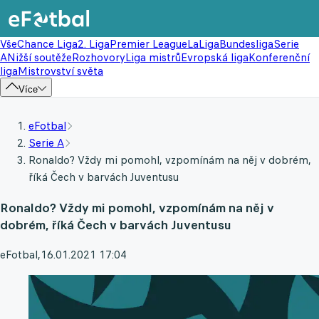
Vše
Chance Liga
2. Liga
Premier League
LaLiga
Bundesliga
Serie
A
Nižší soutěže
Rozhovory
Liga mistrů
Evropská liga
Konferenční
liga
Mistrovství světa
Více
eFotbal
Serie A
Ronaldo? Vždy mi pomohl, vzpomínám na něj v dobrém,
říká Čech v barvách Juventusu
Ronaldo? Vždy mi pomohl, vzpomínám na něj v
dobrém, říká Čech v barvách Juventusu
eFotbal
,
16.01.2021 17:04