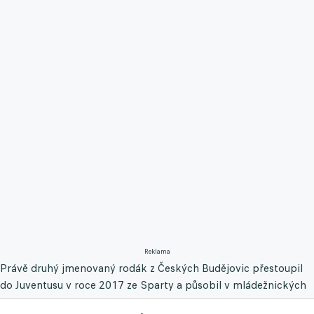
Reklama
Právě druhý jmenovaný rodák z Českých Budějovic přestoupil
do Juventusu v roce 2017 ze Sparty a působil v mládežnických
organizacích Staré dámy, za A tým nikdy nenastoupil,