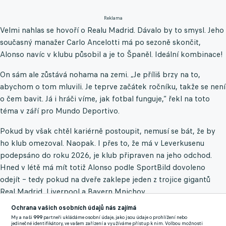
Reklama
Velmi nahlas se hovoří o Realu Madrid. Dávalo by to smysl. Jeho
současný manažer Carlo Ancelotti má po sezoně skončit,
Alonso navíc v klubu působil a je to Španěl. Ideální kombinace!
On sám ale zůstává nohama na zemi. „Je příliš brzy na to,
abychom o tom mluvili. Je teprve začátek ročníku, takže se není
o čem bavit. Já i hráči víme, jak fotbal funguje,“ řekl na toto
téma v září pro Mundo Deportivo.
Pokud by však chtěl kariérně postoupit, nemusí se bát, že by
ho klub omezoval. Naopak. I přes to, že má v Leverkusenu
podepsáno do roku 2026, je klub připraven na jeho odchod.
Hned v létě má mít totiž Alonso podle SportBild dovoleno
odejít – tedy pokud na dveře zaklepe jeden z trojice gigantů
Real Madrid, Liverpool a Bayern Mnichov.
Ochrana vašich osobních údajů nás zajímá
Ať už by zamířil na jakoukoliv z těchto adres, šlo by o
My a naši
999
partneři ukládáme osobní údaje, jako jsou údaje o prohlížení nebo
pozoruhodný posun. Poté, co vystudoval trenérský kurz po
jedinečné identifikátory, ve vašem zařízení a využíváme přístup k nim. Volbou možnosti