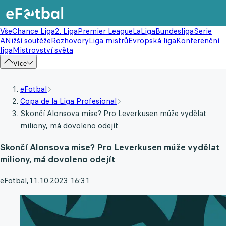
Vše
Chance Liga
2. Liga
Premier League
LaLiga
Bundesliga
Serie
A
Nižší soutěže
Rozhovory
Liga mistrů
Evropská liga
Konferenční
liga
Mistrovství světa
Více
eFotbal
Copa de la Liga Profesional
Skončí Alonsova mise? Pro Leverkusen může vydělat
miliony, má dovoleno odejít
Skončí Alonsova mise? Pro Leverkusen může vydělat
miliony, má dovoleno odejít
eFotbal
,
11.10.2023 16:31