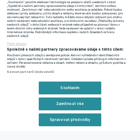
„Souhlasím“ povolíte sledovací technologie na podporu účelů uvedených v části
boku Raúla či Xaviho, se šel učit do Realu Madrid, přesněji
„Společně s našimi partnery zpracováváme údaje s tímto cílem“, zatímco volbou
možnosti „Zamítnout vše“ nebo odvoláním svého souhlasu je zakážete. Pokud budou
k hráčům do čtrnácti let. V roce 2019 nastoupil k rezervě Realu
sledovací prvky zakázány, určitý obsah a reklamy, které se vám budou zobrazovat, pro
vás nemusejí být relevantní. Tuto nabídku můžete znovu kdykoli zobrazit pro změnu
Sociedad a o tři roky později už Leverkusen. Mohou uběhnout
vašich nastavení nebo odvolání souhlasu, a to kliknutím na odkaz „Předvolby ochrany
osobních údajů“ v dolní části webových stránek nebo případně na plovoucí ikonu v
další dva roky a hned z toho bude top adresa.
levém dolním rohu webových stránek. Vaše nastavení se uplatní v rámci našeho
Internetová stránka. Podrobnější informace najdete v našich Zásadách ochrany
osobních údajů.
[b]JACKPOT BONIFACE
Třetí strany
Zatímco minulá sezona byla spíše o zvykání si, v té současné má
Společně s našimi partnery zpracováváme údaje s tímto cílem:
kádr dle svých představ. A klíčovou roli v něm hraje Victor
Používání přesných údajů o zeměpisné poloze. Aktivní vyhledávání identifikačních
údajů v rámci specifických vlastností zařízení. Ukládání a/nebo přístup k informacím v
Boniface. Nigerijský střelec hraje od letního příchodu v obří
zařízení. Personalizovaná reklama a obsah, měření reklam a obsahu, průzkum publika a
rozvoj služeb.
formě a nevypadá to, že by měl zastavovat.
Seznam partnerů (dodavatelů)
A to i díky Alonsovi. Ten ukazuje, že má čich na hráče a výborně
Souhlasím
mu jde i následná práce s nimi.
„Je to nejen skvělý trenér, ale také úžasný člověk,“ nemůže si
Zamítnout vše
Boniface vynachválit svého trenéra. „Práci s ním si neskutečně
užívám.“
Spravovat předvolby
Reklama
Určitě si ji užívá i trenér. Jak by také ne, výsledky hovoří samy za
sebe. Týmové i osobní. Leverkusen je v německé lize první, ze