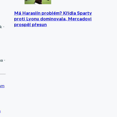
Má Haraslín problém? Křídla Sparty
proti Lyonu dominovala, Mercadovi
prospěl přesun
 -
a -
am
a