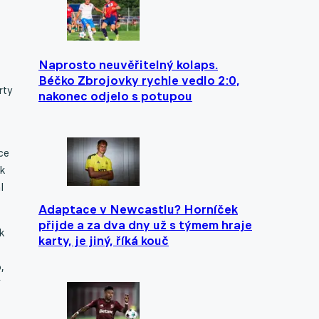
Naprosto neuvěřitelný kolaps.
Béčko Zbrojovky rychle vedlo 2:0,
rty
nakonec odjelo s potupou
ce
 k
l
Adaptace v Newcastlu? Horníček
přijde a za dva dny už s týmem hraje
ak
karty, je jiný, říká kouč
,