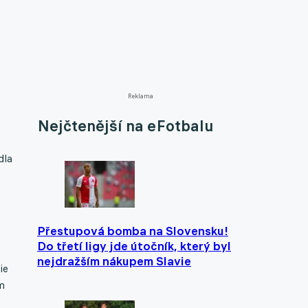
Reklama
Nejčtenější na eFotbalu
dla
Přestupová bomba na Slovensku!
Do třetí ligy jde útočník, který byl
nejdražším nákupem Slavie
ie
m