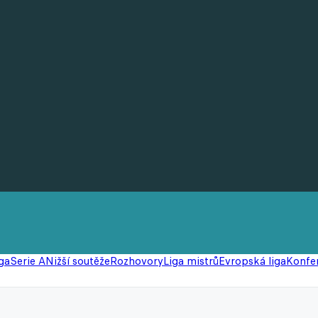
ga
Serie A
Nižší soutěže
Rozhovory
Liga mistrů
Evropská liga
Konfer