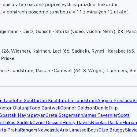
duelu v této sezoně poprvé vyšli naprázdno. Rekordní
ku v pohárech posedmé za sebou a v 11 z minulých 12 utkání.
gemann - Dietz, Günsch - Storks (video, všichni Něm.).
ŽK:
Panák
(26. Wiesner), Kairinen, Laci (66. Sadílek), Ryneš - Karabec (65.
 Priske.
vies - Lundstram, Raskin - Cantwell (64. S. Wright), Lammers, Sim
m Laci
John Souttar
Jan Kuchta
John Lundstram
Angelo Preciado
S
Victor Olatunji
Todd Cantwell
Connor Goldson
Danilo
Filip
Spartak Hayrapetyan
Greta Stegemann
James Tavernier
Scott
er
Lukáš Sadílek
Cyriel Dessers
Henry Davies
Nicolas Raskin
Florian
rta Praha
Rangers
Newcastle
Aris Limassol
Betis
Club Bruggy
Slavi