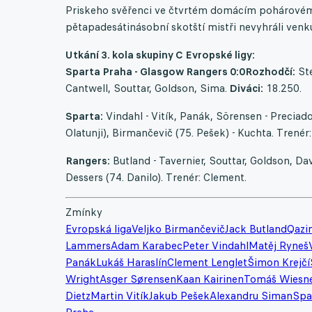
Priskeho svěřenci ve čtvrtém domácím pohárovém 
pětapadesátinásobní skotští mistři nevyhráli ven
Utkání 3. kola skupiny C Evropské ligy:
Sparta Praha - Glasgow Rangers 0:0
Rozhodčí:
Ste
Cantwell, Souttar, Goldson, Sima.
Diváci:
18.250.
Sparta:
Vindahl - Vitík, Panák, Sörensen - Preciado 
Olatunji), Birmančevič (75. Pešek) - Kuchta. Trenér:
Rangers:
Butland - Tavernier, Souttar, Goldson, Da
Dessers (74. Danilo). Trenér: Clement.
Zmínky
Evropská liga
Veljko Birmančevič
Jack Butland
Qazi
Lammers
Adam Karabec
Peter Vindahl
Matěj Ryneš
Panák
Lukáš Haraslín
Clement Lenglet
Šimon Krejčí
Wright
Asger Sørensen
Kaan Kairinen
Tomáš Wiesn
Dietz
Martin Vitík
Jakub Pešek
Alexandru Siman
Spa