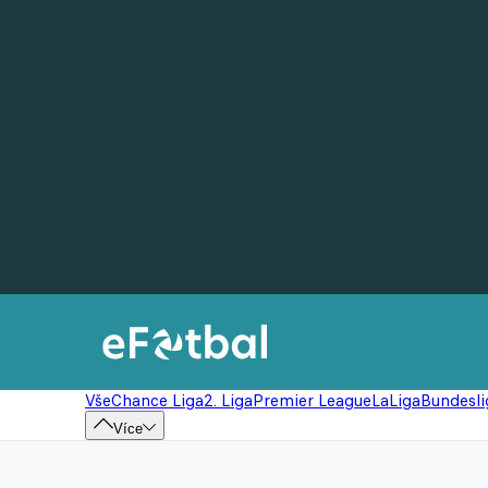
Vše
Chance Liga
2. Liga
Premier League
LaLiga
Bundesli
Více