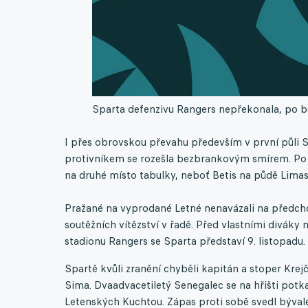
Sparta defenzivu Rangers nepřekonala, po b
I přes obrovskou převahu především v první půli 
protivníkem se rozešla bezbrankovým smírem. Po t
na druhé místo tabulky, neboť Betis na půdě Limasso
Pražané na vyprodané Letné nenavázali na předchoz
soutěžních vítězství v řadě. Před vlastními divá
stadionu Rangers se Sparta představí 9. listopadu.
Spartě kvůli zranění chyběli kapitán a stoper Krejč
Sima. Dvaadvacetiletý Senegalec se na hřišti potk
Letenských Kuchtou. Zápas proti sobě svedl bývalé