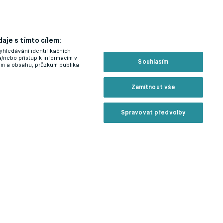
aje s tímto cílem:
yhledávání identifikačních
a/nebo přístup k informacím v
Souhlasím
lam a obsahu, průzkum publika
Zamítnout vše
Spravovat předvolby