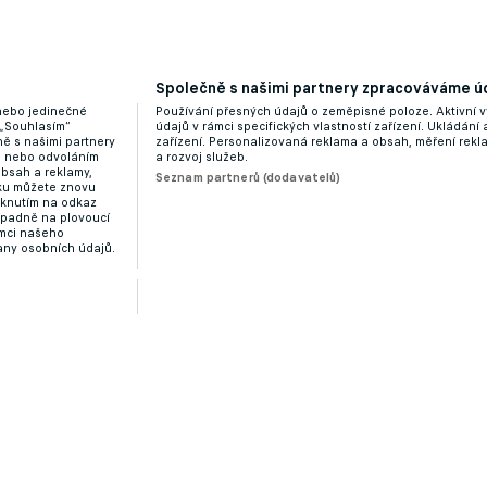
Společně s našimi partnery zpracováváme úd
 nebo jedinečné
Používání přesných údajů o zeměpisné poloze. Aktivní v
 „Souhlasím“
údajů v rámci specifických vlastností zařízení. Ukládání 
ě s našimi partnery
zařízení. Personalizovaná reklama a obsah, měření rek
“ nebo odvoláním
a rozvoj služeb.
obsah a reklamy,
Seznam partnerů (dodavatelů)
dku můžete znovu
liknutím na odkaz
ípadně na plovoucí
ámci našeho
any osobních údajů.