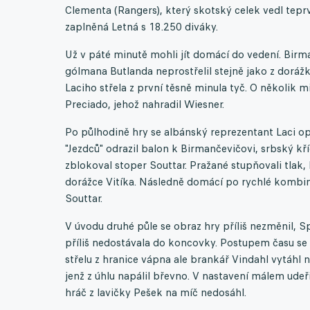
Clementa (Rangers), který skotský celek vedl tepr
zaplněná Letná s 18.250 diváky.
Už v páté minutě mohli jít domácí do vedení. Birman
gólmana Butlanda neprostřelil stejně jako z dorážk
Laciho střela z první těsně minula tyč. O několik m
Preciado, jehož nahradil Wiesner.
Po půlhodině hry se albánský reprezentant Laci op
"Jezdců" odrazil balon k Birmančevičovi, srbský kří
zblokoval stoper Souttar. Pražané stupňovali tlak, 
dorážce Vitíka. Následně domácí po rychlé kombinac
Souttar.
V úvodu druhé půle se obraz hry příliš nezměnil, Spa
příliš nedostávala do koncovky. Postupem času se 
střelu z hranice vápna ale brankář Vindahl vytáhl n
jenž z úhlu napálil břevno. V nastavení málem udeři
hráč z lavičky Pešek na míč nedosáhl.