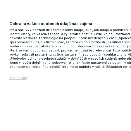
Ochrana vašich osobních údajů nás zajímá
My a naši
997
partneři ukládáme osobní údaje, jako jsou údaje o prohlížení
identifikátory, ve vašem zařízení a využíváme přístup k nim. Volbou možnosti
povolíte sledovací technologie na podporu účelů uvedených v části „Společn
zpracováváme údaje s tímto cílem“, zatímco volbou možnosti „Zamítnout vše
svého souhlasu je zakážete. Pokud budou sledovací prvky zakázány, určitý 
které se vám budou zobrazovat, pro vás nemusejí být relevantní. Tuto nabí
kdykoli zobrazit pro změnu vašich nastavení nebo odvolání souhlasu, a to k
„Předvolby ochrany osobních údajů“ v dolní části webových stránek nebo př
ikonu v levém dolním rohu webových stránek. Vaše nastavení se uplatní v r
Internetová stránka. Podrobnější informace najdete v našich Zásadách ochr
Třetí strany