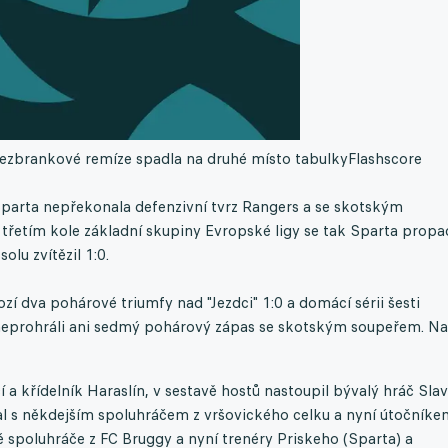
ezbrankové remíze spadla na druhé místo tabulky
Flashscore
Sparta nepřekonala defenzivní tvrz Rangers a se skotským
řetím kole základní skupiny Evropské ligy se tak Sparta propa
lu zvítězil 1:0.
í dva pohárové triumfy nad "Jezdci" 1:0 a domácí sérii šesti
ky neprohráli ani sedmý pohárový zápas se skotským soupeřem. Na
í a křídelník Haraslín, v sestavě hostů nastoupil bývalý hráč Slav
al s někdejším spoluhráčem z vršovického celku a nyní útočníke
 spoluhráče z FC Bruggy a nyní trenéry Priskeho (Sparta) a