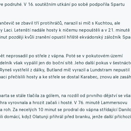
ve podruhé. V 16. soutěžním utkání po sobě podpořila Spartu
čevič se zbavil tří protihráčů, narazil si míč s Kuchtou, ale
y Laci. Letenští nadále hosty k ničemu nepouštěli a v 21. minutě
inut později kvůli zranění opustil hřiště ekvádorský záložník Spa
ět neprosadil po střele z vápna. Poté se v pokutovém území
delník však vypálil jen do boční sítě. Jeho další pokus v šestnáct
Ryneš vystřelil z dálky, Butland míč vyrazil a Lundstram nepustil
i přečíslili hosty a ke střele se dostal Karabec, znovu ale zasáh
rta se stále tlačila za gólem, na rozdíl od prvního dějství se vš
hra vyrovnala a hrozit začali i hosté. V 76. minutě Lammersovu
a roh. Za necelých 10 minut se prodral do vápna střídající Danilo
li domácí, když Olatunji přihrál před branku, jenže další příchozí