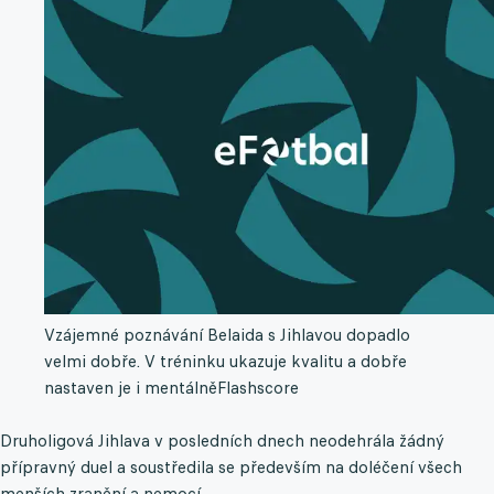
Vzájemné poznávání Belaida s Jihlavou dopadlo
velmi dobře. V tréninku ukazuje kvalitu a dobře
nastaven je i mentálně
Flashscore
Druholigová Jihlava v posledních dnech neodehrála žádný
přípravný duel a soustředila se především na doléčení všech
menších zranění a nemocí.