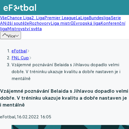
Vše
Chance Liga
2. Liga
Premier League
LaLiga
Bundesliga
Serie
A
Nižší soutěže
Rozhovory
Liga mistrů
Evropská liga
Konferenční
liga
Mistrovství světa
Více
eFotbal
FNL Cup
Vzájemné poznávání Belaida s Jihlavou dopadlo velmi
dobře. V tréninku ukazuje kvalitu a dobře nastaven je i
mentálně
Vzájemné poznávání Belaida s Jihlavou dopadlo velmi
dobře. V tréninku ukazuje kvalitu a dobře nastaven je
i mentálně
eFotbal
,
16.02.2022 16:05