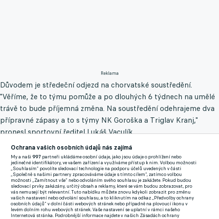
Reklama
Důvodem je středeční odjezd na chorvatské soustředění.
"Věříme, že to týmu pomůže a po dlouhých 6 týdnech na umělé
trávě to bude příjemná změna. Na soustředění odehrajeme dva
přípravné zápasy a to s týmy NK Goroška a Triglav Kranj,"
pronesl sportovní ředitel Lukáš Vaculík.
Ochrana vašich osobních údajů nás zajímá
Ve výpravě čítající 22 hráčů (3 brankáři a 19 hráčů do pole)
My a naši
997
partneři ukládáme osobní údaje, jako jsou údaje o prohlížení nebo
nechybí ani dvojnásobný mistr české nejvyšší soutěže Tijani
jedinečné identifikátory, ve vašem zařízení a využíváme přístup k nim. Volbou možnosti
„Souhlasím“ povolíte sledovací technologie na podporu účelů uvedených v části
Belaid (34), který na Vysočině uspěl na testech a do českého
„Společně s našimi partnery zpracováváme údaje s tímto cílem“, zatímco volbou
možnosti „Zamítnout vše“ nebo odvoláním svého souhlasu je zakážete. Pokud budou
prostředí se vrací po více než 11 letech.
sledovací prvky zakázány, určitý obsah a reklamy, které se vám budou zobrazovat, pro
vás nemusejí být relevantní. Tuto nabídku můžete znovu kdykoli zobrazit pro změnu
vašich nastavení nebo odvolání souhlasu, a to kliknutím na odkaz „Předvolby ochrany
osobních údajů“ v dolní části webových stránek nebo případně na plovoucí ikonu v
"Vzájemné poznávání dopadlo velmi dobře. Myslím, že situace s
levém dolním rohu webových stránek. Vaše nastavení se uplatní v rámci našeho
Internetová stránka. Podrobnější informace najdete v našich Zásadách ochrany
Tijanim je uzavřená. Měl by v jarní části sezony působit u nás,"