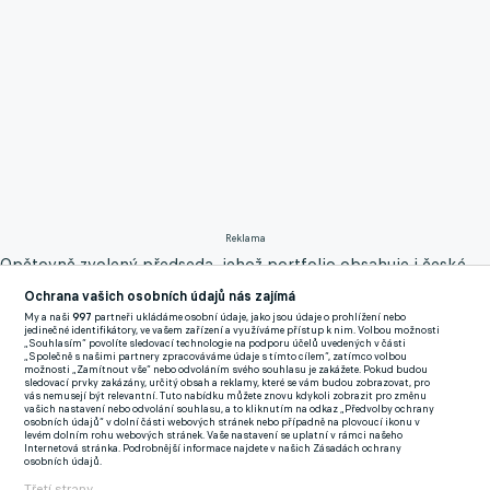
Reklama
Opětovně zvolený předseda, jehož portfolio obsahuje i české
reprezentanty Tomáše Součka, Patrika Schicka, Davida Zimu či
Ochrana vašich osobních údajů nás zajímá
Adama Hložka, pochopitelně bude mít k ruce i nejbližší
My a naši
997
partneři ukládáme osobní údaje, jako jsou údaje o prohlížení nebo
jedinečné identifikátory, ve vašem zařízení a využíváme přístup k nim. Volbou možnosti
spolupracovníky, rovněž ostřílený harcovníky...
„Souhlasím“ povolíte sledovací technologie na podporu účelů uvedených v části
„Společně s našimi partnery zpracováváme údaje s tímto cílem“, zatímco volbou
možnosti „Zamítnout vše“ nebo odvoláním svého souhlasu je zakážete. Pokud budou
Prvním místopředsedou byl vyhlášen Zdeněk Nehoda, jenž
sledovací prvky zakázány, určitý obsah a reklamy, které se vám budou zobrazovat, pro
vás nemusejí být relevantní. Tuto nabídku můžete znovu kdykoli zobrazit pro změnu
svého času zastupoval Pavla Nedvěda nebo Zdeňka Grygeru a
vašich nastavení nebo odvolání souhlasu, a to kliknutím na odkaz „Předvolby ochrany
osobních údajů“ v dolní části webových stránek nebo případně na plovoucí ikonu v
jeho společnost momentálně směruje kariéru Martina Vitíka ze
levém dolním rohu webových stránek. Vaše nastavení se uplatní v rámci našeho
Internetová stránka. Podrobnější informace najdete v našich Zásadách ochrany
Sparty či Václava Černého z Twente.
osobních údajů.
Třetí strany