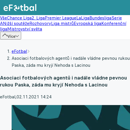
Vše
Chance Liga
2. Liga
Premier League
LaLiga
Bundesliga
Serie
A
Nižší soutěže
Rozhovory
Liga mistrů
Evropská liga
Konferenční
liga
Mistrovství světa
Více
eFotbal
Asociaci fotbalových agentů i nadále vládne pevnou rukou
Paska, záda mu kryjí Nehoda s Lacinou
Asociaci fotbalových agentů i nadále vládne pevnou
rukou Paska, záda mu kryjí Nehoda s Lacinou
eFotbal
,
02.11.2021 14:24