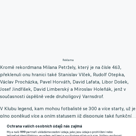
Reklama
Kromě rekordmana Milana Petržely, který je na čísle 463,
překlenuli onu hranici také Stanislav Vlček, Rudolf Otepka,
Václav Procházka, Pavel Horváth, David Lafata, Libor Došek,
Josef Jindřišek, David Limberský a Miroslav Holeňák, jenž v
současnosti úspěšně vede druholigový Varnsdrof.
V Klubu legend, kam mohou fotbalisté se 300 a více starty, už je
plno poněkud více a oním statusem již disponuje také funkční
veterán ve službách Naíku Jiří Fleišman, který je právě teď na
Ochrana vašich osobních údajů nás zajímá
340 prvoligových vystoupeních.
My a naši
999
partneři ukládáme osobní údaje, jako jsou údaje o prohlížení nebo
jedinečné identifikátory, ve vašem zařízení a využíváme přístup k nim. Volbou možnosti