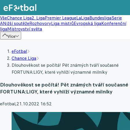
Vše
Chance Liga
2. Liga
Premier League
LaLiga
Bundesliga
Serie
A
Nižší soutěže
Rozhovory
Liga mistrů
Evropská liga
Konferenční
liga
Mistrovství světa
Více
eFotbal
Chance Liga
Dlouhověkost se počítá! Pět známých tváří současné
FORTUNA:LIGY, které vyhlíží významné milníky
Dlouhověkost se počítá! Pět známých tváří současné
FORTUNA:LIGY, které vyhlíží významné milníky
eFotbal
,
21.10.2022 16:52