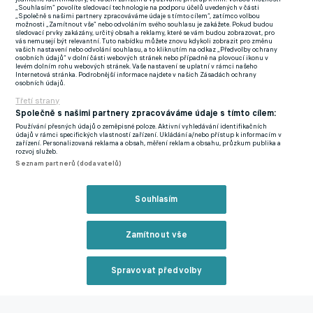
„Souhlasím“ povolíte sledovací technologie na podporu účelů uvedených v části
Na metu 350, na které končil například současný trenér
„Společně s našimi partnery zpracováváme údaje s tímto cílem“, zatímco volbou
možnosti „Zamítnout vše“ nebo odvoláním svého souhlasu je zakážete. Pokud budou
Zbrojovky Brno Richard Dostálek, chybí současnému svěřenci
sledovací prvky zakázány, určitý obsah a reklamy, které se vám budou zobrazovat, pro
vás nemusejí být relevantní. Tuto nabídku můžete znovu kdykoli zobrazit pro změnu
Pavla Hapala rovných deset zápasů. Pakliže mu vydrží zdraví,
vašich nastavení nebo odvolání souhlasu, a to kliknutím na odkaz „Předvolby ochrany
osobních údajů“ v dolní části webových stránek nebo případně na plovoucí ikonu v
pravděpodobně ji pokoří ještě v sezoně 2022/2023.
levém dolním rohu webových stránek. Vaše nastavení se uplatní v rámci našeho
Internetová stránka. Podrobnější informace najdete v našich Zásadách ochrany
osobních údajů.
Zaťukat na dveře Klubu legend touží také olomoucký stoper Vít
Třetí strany
Beneš či plzeňský křídelník Jan Kopic, které spojuje minulost na
Společně s našimi partnery zpracováváme údaje s tímto cílem:
jablonecké Střelnici. Zatímco prvně jmenovanému střednímu
Používání přesných údajů o zeměpisné poloze. Aktivní vyhledávání identifikačních
údajů v rámci specifických vlastností zařízení. Ukládání a/nebo přístup k informacím v
obránci chybí k onomu statusu osm zápasů, druhému
zařízení. Personalizovaná reklama a obsah, měření reklam a obsahu, průzkum publika a
rozvoj služeb.
zmíněnému jméno z Doosan arény pouze šest duelů. Jsou tak
Seznam partnerů (dodavatelů)
velmi blízko.
Souhlasím
Nejblíže ze všech je však nejlepší střelec v historii domácího
poháru Jan Chramosta, který je právě teď na 299 odehraných
Zamítnout vše
kláních a pokud dostane příležitost v podještědském derby na
libereckém stadionu U Nisy, na třech stovkách bude již v
Spravovat předvolby
sobotu po 13. kole. Protože je jasně nejlepším střelcem souboru
Davida Horejše, bylo by obří překvapení, kdyby se tak nestalo
Reklama
a on si musel na potvrzení dlouhověkosti počkat do dalších kol.