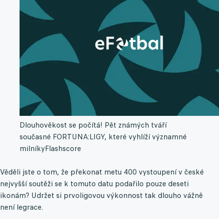
Dlouhověkost se počítá! Pět známých tváří
současné FORTUNA:LIGY, které vyhlíží významné
milníky
Flashscore
Věděli jste o tom, že překonat metu 400 vystoupení v české
nejvyšší soutěži se k tomuto datu podařilo pouze deseti
ikonám? Udržet si prvoligovou výkonnost tak dlouho vážně
není legrace.