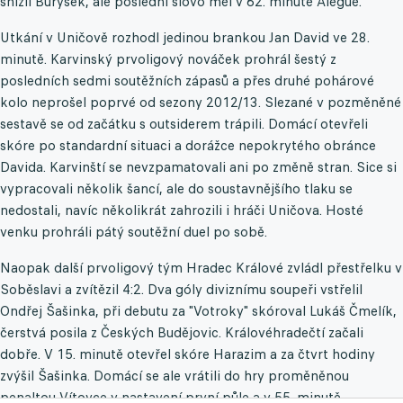
snížil Burýšek, ale poslední slovo měl v 62. minutě Alégué.
Utkání v Uničově rozhodl jedinou brankou Jan David ve 28.
minutě. Karvinský prvoligový nováček prohrál šestý z
posledních sedmi soutěžních zápasů a přes druhé pohárové
kolo neprošel poprvé od sezony 2012/13. Slezané v pozměněné
sestavě se od začátku s outsiderem trápili. Domácí otevřeli
skóre po standardní situaci a dorážce nepokrytého obránce
Davida. Karvinští se nevzpamatovali ani po změně stran. Sice si
vypracovali několik šancí, ale do soustavnějšího tlaku se
nedostali, navíc několikrát zahrozili i hráči Uničova. Hosté
venku prohráli pátý soutěžní duel po sobě.
Naopak další prvoligový tým Hradec Králové zvládl přestřelku v
Soběslavi a zvítězil 4:2. Dva góly diviznímu soupeři vstřelil
Ondřej Šašinka, při debutu za "Votroky" skóroval Lukáš Čmelík,
čerstvá posila z Českých Budějovic. Královéhradečtí začali
dobře. V 15. minutě otevřel skóre Harazim a za čtvrt hodiny
zvýšil Šašinka. Domácí se ale vrátili do hry proměněnou
penaltou Vítovce v nastavení první půle a v 55. minutě