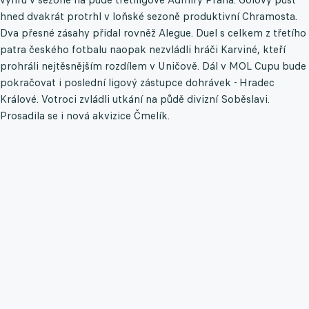
hned dvakrát protrhl v loňské sezoně produktivní Chramosta.
Dva přesné zásahy přidal rovněž Alegue. Duel s celkem z třetího
patra českého fotbalu naopak nezvládli hráči Karviné, kteří
prohráli nejtěsnějším rozdílem v Uničově. Dál v MOL Cupu bude
pokračovat i poslední ligový zástupce dohrávek - Hradec
Králové. Votroci zvládli utkání na půdě divizní Soběslavi.
Prosadila se i nová akvizice Čmelík.