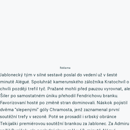
Reklama
Jablonecký tým v silné sestavě poslal do vedení už v šesté
minutě Alégué. Spoluhráč kamerunského záložníka Kratochvíl o
chvíli později trefil tyč. Pražané mohli před pauzou vyrovnat, ale
Šiler po samostatném úniku přehodil Fendrichovu branku.
Favorizovaní hosté po změně stran dominovali. Náskok pojistil
dvěma "slepenými" góly Chramosta, jenž zaznamenal první
soutěžní trefy v sezoně. Poté se prosadil i srbský obránce
Tekijaški premiérovou soutěžní brankou za Jablonec. Za Admiru