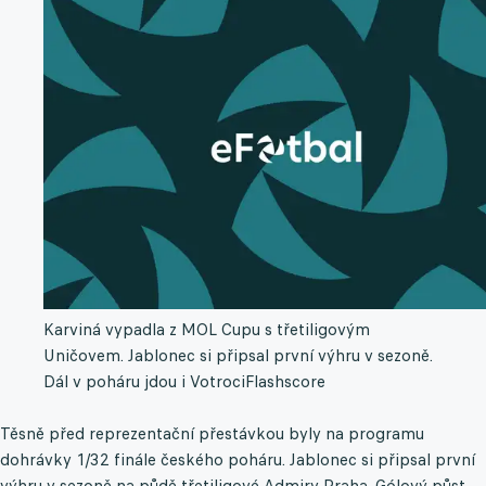
Karviná vypadla z MOL Cupu s třetiligovým
Uničovem. Jablonec si připsal první výhru v sezoně.
Dál v poháru jdou i Votroci
Flashscore
Těsně před reprezentační přestávkou byly na programu
dohrávky 1/32 finále českého poháru. Jablonec si připsal první
výhru v sezoně na půdě třetiligové Admiry Praha. Gólový půst