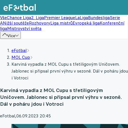
Vše
Chance Liga
2. Liga
Premier League
LaLiga
Bundesliga
Serie
A
Nižší soutěže
Rozhovory
Liga mistrů
Evropská liga
Konferenční
liga
Mistrovství světa
Více
eFotbal
MOL Cup
Karviná vypadla z MOL Cupu s třetiligovým Uničovem.
Jablonec si připsal první výhru v sezoně. Dál v poháru jdou
i Votroci
Karviná vypadla z MOL Cupu s třetiligovým
Uničovem. Jablonec si připsal první výhru v sezoně.
Dál v poháru jdou i Votroci
eFotbal
,
06.09.2023 20:45