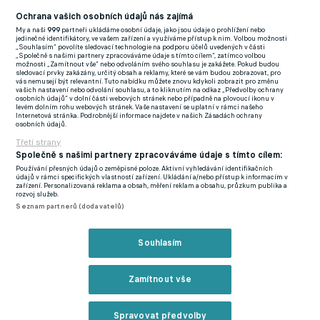
Dumbrovský dokonce vyrovnal. Favorizovaní hosté si však
Ochrana vašich osobních údajů nás zajímá
závěr pohlídali a nepřipustili blamáž. V 77. minutě se prosadil
My a naši
999
partneři ukládáme osobní údaje, jako jsou údaje o prohlížení nebo
jedinečné identifikátory, ve vašem zařízení a využíváme přístup k nim. Volbou možnosti
Slovák Čmelík a tři minuty před koncem přidal pojistku Hradce
„Souhlasím“ povolíte sledovací technologie na podporu účelů uvedených v části
„Společně s našimi partnery zpracováváme údaje s tímto cílem“, zatímco volbou
Šašinka.
možnosti „Zamítnout vše“ nebo odvoláním svého souhlasu je zakážete. Pokud budou
sledovací prvky zakázány, určitý obsah a reklamy, které se vám budou zobrazovat, pro
vás nemusejí být relevantní. Tuto nabídku můžete znovu kdykoli zobrazit pro změnu
MOL Cup - 1/32 finále:
vašich nastavení nebo odvolání souhlasu, a to kliknutím na odkaz „Předvolby ochrany
osobních údajů“ v dolní části webových stránek nebo případně na plovoucí ikonu v
Admira Praha - FK Jablonec 1:5 (0:1)
levém dolním rohu webových stránek. Vaše nastavení se uplatní v rámci našeho
Internetová stránka. Podrobnější informace najdete v našich Zásadách ochrany
osobních údajů.
Branky
: 58. Burýšek - 47. a 48. Chramosta, 6. a 62. Alégué, 52.
Třetí strany
Tekijaški.
Společně s našimi partnery zpracováváme údaje s tímto cílem:
Používání přesných údajů o zeměpisné poloze. Aktivní vyhledávání identifikačních
údajů v rámci specifických vlastností zařízení. Ukládání a/nebo přístup k informacím v
Sestava Jablonce
: Fendrich - Tekijaški, Štěpánek (78. Kubín),
zařízení. Personalizovaná reklama a obsah, měření reklam a obsahu, průzkum publika a
rozvoj služeb.
Martinec - Čanturišvili (56. Schön), Houska, Kratochvíl (56.
Seznam partnerů (dodavatelů)
Hübschman), Polidar (56. D. Souček) - Chramosta, Alégue -
Drchal (66. Náprstek). Trenér: Látal.
Souhlasím
Znojmo - Prostějov 2:4 (0:1)
Zamítnout vše
Branky:
55. a 76. Neto - 38. Jaroň, 70. Slaměna, 84. Bartolomeu,
85. Habusta
Spravovat předvolby