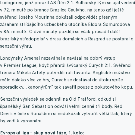
Ludogorec, jenž porazil AS Řím 2:1. Bulharský tým se ujal vedení
v 72. minutě po brance Brazilce Caulyho, na tento gól ještě
svěřenci Josého Mourinha dokázali odpovědět přesným
zásahem střídajícího uzbeckého útočníka Eldora Šomurodova
v 86. minutě. O dvě minuty později se však prosadil další
brazilský středopolař v dresu domácích a Razgrad se postaral o
senzační výhru.
Londýnský Arsenal nezaváhal a navázal na dobrý vstup
v Premier League, když přehrál švýcarský Curych 2:1. Svěřenci
trenéra Mikela Artety potvrdili roli favorita. Anglické mužstvo
mělo daleko více ze hry, Curych se dostával do útoku spíše
sporadicky, „kanonýrům“ tak zavařil pouze z pokutového kopu.
Senzační výsledek se odehrál na Old Trafford, odkud si
španělský San Sebastion odváží velmi cenné tři body. Red
Devils v čele s Ronaldem si nedokázali vytvořit větší tlak, který
by vedl k vyrovnání.
Evropská liga – skupinová fáze, 1. kolo: