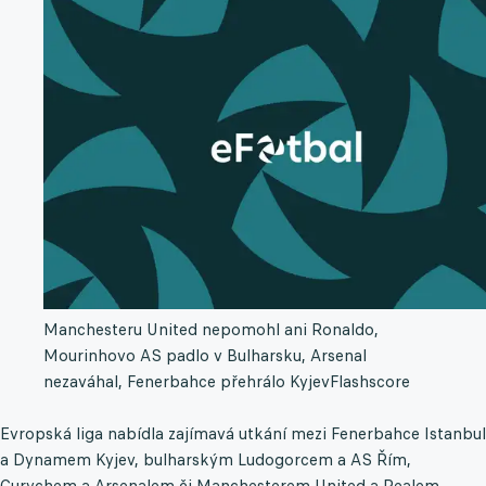
Manchesteru United nepomohl ani Ronaldo,
Mourinhovo AS padlo v Bulharsku, Arsenal
nezaváhal, Fenerbahce přehrálo Kyjev
Flashscore
Evropská liga nabídla zajímavá utkání mezi Fenerbahce Istanbul
a Dynamem Kyjev, bulharským Ludogorcem a AS Řím,
Curychem a Arsenalem či Manchesterem United a Realem