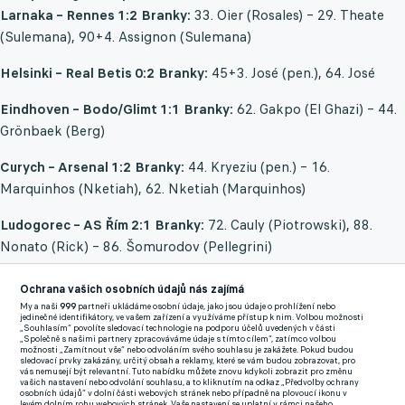
Larnaka – Rennes 1:2
Branky:
33. Oier (Rosales) – 29. Theate
(Sulemana), 90+4. Assignon (Sulemana)
Helsinki – Real Betis 0:2
Branky:
45+3. José (pen.), 64. José
Eindhoven – Bodo/Glimt 1:1
Branky:
62. Gakpo (El Ghazi) – 44.
Grönbaek (Berg)
Curych – Arsenal 1:2
Branky:
44. Kryeziu (pen.) – 16.
Marquinhos (Nketiah), 62. Nketiah (Marquinhos)
Ludogorec – AS Řím 2:1
Branky:
72. Cauly (Piotrowski), 88.
Nonato (Rick) – 86. Šomurodov (Pellegrini)
Union Berlín – Saint Gilloise 0:1
Branka:
39. Lynen (Boniface)
Ochrana vašich osobních údajů nás zajímá
My a naši
999
partneři ukládáme osobní údaje, jako jsou údaje o prohlížení nebo
Fenerbahce – Dynamo Kyjev 2:1
Branky:
35. G. Henrique
jedinečné identifikátory, ve vašem zařízení a využíváme přístup k nim. Volbou možnosti
„Souhlasím“ povolíte sledovací technologie na podporu účelů uvedených v části
(Rossi), 90+2. Batshuayi – 63. Cygankov (Bujalskij)
„Společně s našimi partnery zpracováváme údaje s tímto cílem“, zatímco volbou
možnosti „Zamítnout vše“ nebo odvoláním svého souhlasu je zakážete. Pokud budou
sledovací prvky zakázány, určitý obsah a reklamy, které se vám budou zobrazovat, pro
vás nemusejí být relevantní. Tuto nabídku můžete znovu kdykoli zobrazit pro změnu
Malmö – Braga 0:2
Branky:
30. B. Rodrigues (P. Oliveira), 70. R.
vašich nastavení nebo odvolání souhlasu, a to kliknutím na odkaz „Předvolby ochrany
osobních údajů“ v dolní části webových stránek nebo případně na plovoucí ikonu v
Horta (pen.)
levém dolním rohu webových stránek. Vaše nastavení se uplatní v rámci našeho