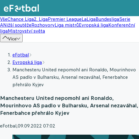
Vše
Chance Liga
2. Liga
Premier League
LaLiga
Bundesliga
Serie
A
Nižší soutěže
Rozhovory
Liga mistrů
Evropská liga
Konferenční
liga
Mistrovství světa
Více
eFotbal
Evropská liga
Manchesteru United nepomohl ani Ronaldo, Mourinhovo
AS padlo v Bulharsku, Arsenal nezaváhal, Fenerbahce
přehrálo Kyjev
Manchesteru United nepomohl ani Ronaldo,
Mourinhovo AS padlo v Bulharsku, Arsenal nezaváhal,
Fenerbahce přehrálo Kyjev
eFotbal
,
09.09.2022 07:02