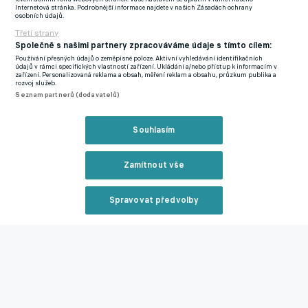
Internetová stránka. Podrobnější informace najdete v našich Zásadách ochrany
osobních údajů.
Zápasy od 21:00
Třetí strany
Společně s našimi partnery zpracováváme údaje s tímto cílem:
Ferencváros – Trabzonspor 3:2
Branky:
5. Nguen (Vécsei), 29.
Používání přesných údajů o zeměpisné poloze. Aktivní vyhledávání identifikačních
A. Traoré (Nguen), 44. Nguen (pen.) – 39. M. Gómez (Bakasetas),
údajů v rámci specifických vlastností zařízení. Ukládání a/nebo přístup k informacím v
zařízení. Personalizovaná reklama a obsah, měření reklam a obsahu, průzkum publika a
71. Bozok (M. Gómez)
rozvoj služeb.
Seznam partnerů (dodavatelů)
Manchester Utd. – Real Sociedad 0:1
Branka:
59. Méndez
(pen.)
Souhlasím
Sturm Graz – Midtjylland 1:0
Branka:
8. Emegha (Dante)
Zamítnout vše
Freiburg – Karabach 2:1
Branky:
7. Grifo (pen.), 15. Doan
(Eggestein) – 39. Vešović (Owusu)
Spravovat předvolby
Reklama
Nantes – Olympiakos 2:1
Branky:
32. Mohamed (Blas), 90+3.
Guessand (Blas) – 50. Moutoussamy (vla.)
CZ Bělehrad – Monaco 0:1
Branky:
74. Embolo (pen.)
Zavřít 
Lazio – Feyenoord 4:2
Branky:
4. Alberto (Vecino), 15.