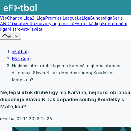
Vše
Chance Liga
2. Liga
Premier League
LaLiga
Bundesliga
Serie
A
Nižší soutěže
Rozhovory
Liga mistrů
Evropská liga
Konferenční
liga
Mistrovství světa
Více
eFotbal
FNL Cup
Nejlepší útok druhé ligy má Karviná, nejhorší obranou
disponuje Slavia B. Jak dopadne souboj Koudelky s
Matějkou?
Nejlepší útok druhé ligy má Karviná, nejhorší obranou
disponuje Slavia B. Jak dopadne souboj Koudelky s
Matějkou?
eFotbal
,
04.11.2022 12:26