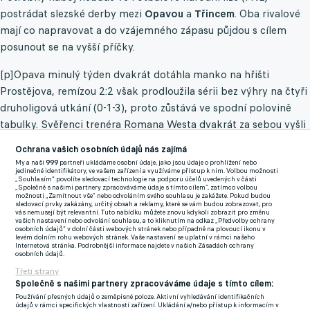
postrádat slezské derby mezi
Opavou
a
Třincem
. Oba rivalové
mají co napravovat a do vzájemného zápasu půjdou s cílem
posunout se na vyšší příčky.
[p]Opava minulý týden dvakrát dotáhla manko na hřišti
Prostějova, remízou 2:2 však prodloužila sérii bez výhry na čtyři
druholigová utkání (0-1-3), proto zůstává ve spodní polovině
tabulky. Svěřenci trenéra Romana Westa dvakrát za sebou vyšli
naprázdno doma, kde mají vyrovnanou bilanci (3-1-3).
Ochrana vašich osobních údajů nás zajímá
My a naši
999
partneři ukládáme osobní údaje, jako jsou údaje o prohlížení nebo
Třinec neudržel krok s Líšní a po výsledku 0:4 zaznamenal
jedinečné identifikátory, ve vašem zařízení a využíváme přístup k nim. Volbou možnosti
„Souhlasím“ povolíte sledovací technologie na podporu účelů uvedených v části
nejvyšší porážku v sezoně, zároveň vyšel naprázdno počtvrté z
„Společně s našimi partnery zpracováváme údaje s tímto cílem“, zatímco volbou
možnosti „Zamítnout vše“ nebo odvoláním svého souhlasu je zakážete. Pokud budou
posledních šesti kol (1-1-4). "Slezský bílý balet" má pouze
sledovací prvky zakázány, určitý obsah a reklamy, které se vám budou zobrazovat, pro
vás nemusejí být relevantní. Tuto nabídku můžete znovu kdykoli zobrazit pro změnu
dvoubodový náskok na sestupové pásmo a to i kvůli tomu, že z
vašich nastavení nebo odvolání souhlasu, a to kliknutím na odkaz „Předvolby ochrany
osobních údajů“ v dolní části webových stránek nebo případně na plovoucí ikonu v
venku si přivezl jenom 27,78 % (5) z možných 18 bodů.
levém dolním rohu webových stránek. Vaše nastavení se uplatní v rámci našeho
Internetová stránka. Podrobnější informace najdete v našich Zásadách ochrany
osobních údajů.
Opava prohrála jediný z předchozích sedmi vzájemných zápasů
Třetí strany
ve FNL a z toho si třikrát s Třincem body rozdělila (dvakrát 1:1).
Společně s našimi partnery zpracováváme údaje s tímto cílem:
Třinec na půdě Opavy vyhrál pouze jedno z posledních šesti
Používání přesných údajů o zeměpisné poloze. Aktivní vyhledávání identifikačních
údajů v rámci specifických vlastností zařízení. Ukládání a/nebo přístup k informacím v