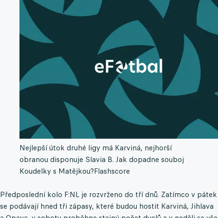
Nejlepší útok druhé ligy má Karviná, nejhorší
obranou disponuje Slavia B. Jak dopadne souboj
Koudelky s Matějkou?
Flashscore
Předposlední kolo F:NL je rozvrženo do tří dnů. Zatímco v pátek
se podávají hned tři zápasy, které budou hostit Karviná, Jihlava
a Opava, v sobotu proběhne stejný počet duelů a v neděli se vše