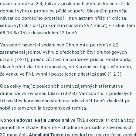
odvezla porážku 2:4, takže v posledních čtyřech kolech střídá
domácí výhru a prohru na půdě soupeře. Slezanům prospěje
návrat do domácího prostředí – na vlastním hřišti třikrát za
sebou vyhráli s čistým kontem (celkem 297 minut) – získali tam
68,18 % (15) z dosavadních 22 bodů.
Varnsdorf neudržel vedení nad Chrudimí a po remíze 2:2
zaznamenal jedinou výhru z předchozích čtyř druholigových
utkání (1-2-1), přesto zůstává na barážové příčce. Hosté bodují
hlavně před vlastními fanoušky, do Karviné cestují s vědomím,
že venku ve FNL vyhráli pouze jeden z šesti zápasů (1-2-3).
Oba celky mají z posledních osmi vzájemných střetnutí ve
druhé lize vyrovnanou bilanci (3-2-3). Varnsdorf si z předešlých
tří návštěv karvinského stadionu odvezl pět bodů, dvakrát po
sobě se tam zrodila bezbranková remíza.
Koho sledovat: Rafiu Durosinmi
ve FNL skóroval třikrát a vždy
pomohl k vítězství Karviné – shodně se prosadil v závěrečných
30 minutách.
Abdullahi Tanko
(Varnsdorf) se mezi střelce zapsal