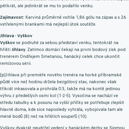
pětkrát, ale jedinkrát se mu to podařilo venku.
Zajímavost:
Karviná průměrně vsítila 1,86 gólu na zápas a s 26
vstřelenými brankami má nejlepší útok soutěže.
Jihlava - Vyškov
Vyškov
se podruhé za sebou představí venku, tentokrát na
hřišti
Jihlavy
. Zatímco domácí čekají na první bodový zisk pod
trenérem Ondřejem Smetanou, hanácký celek chce ukončit
remízovou sérii.
[p]Jihlava při premiéře nového trenéra na horké příbramské
půdě více než hodinu držela bezgólový stav, nakonec však
třikrát inkasovala a prohrála 0:3, takže má na kontě jedinou
výhru z předešlých osmi kol (1-2-5). Vysočina se nachází ve
středu tabulky a k posunu na vyšší příčky se potřebuje zlepšit
hlavně doma, kde sice naposledy vyhrála, vybojovala tam ale
méně bodů (8) než na hřištích soupeřů (10).
Vyškov dvakrát neudržel vedení v hanáckém derby se Sigmou