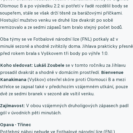
Olomouc B a po výsledku 2:2 si potřetí v řadě rozdělil body se
soupeřem, stále se však drží těsně za barážovými příčkami.
Hostující mužstvo venku ve druhé lize dvakrát po sobě
remizovalo a ze sedmi zápasů tam bralo stejný počet bodů.
Oba týmy se ve Fotbalové národní lize (FNL) potkaly až v
minulé sezoně a shodně zvítězily doma. Jihlava prakticky přesně
před rokem brala s Vyškovem tři body po výhře 1:0.
Koho sledovat: Lukáš Zoubele
se v tomto ročníku za Jihlavu
prosadil dvakrát a shodně v domácím prostředí.
Bienvenue
Kanakimana
(Vyškov) otevřel skóre proti Olomouci B a mezi
střelce se zapsal také v předchozím vzájemném utkání, pouze
dvě ze sedmi branek v sezoně ale vsítil venku.
Zajímavost:
V obou vzájemných druholigových zápasech padl
gól v úvodních pěti minutách.
Opava - Třinec
Potřebný náboj nebude ve Fotbalové národní lize (FNL)