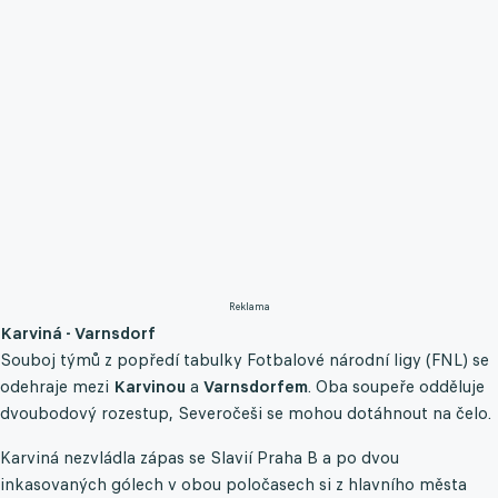
Reklama
Karviná - Varnsdorf
Souboj týmů z popředí tabulky Fotbalové národní ligy (FNL) se
odehraje mezi
Karvinou
a
Varnsdorfem
. Oba soupeře odděluje
dvoubodový rozestup, Severočeši se mohou dotáhnout na čelo.
Karviná nezvládla zápas se Slavií Praha B a po dvou
inkasovaných gólech v obou poločasech si z hlavního města