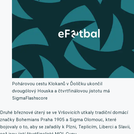
Pohárovou cestu Klokanů v Ďolíčku ukončil
dvougólový Houska a čtvrtfinálovou jistotu má
Sigma
Flashscore
Druhé březnové úterý se ve Vršovicích utkaly tradiční domácí
značky Bohemians Praha 1905 a Sigma Olomouc, které
bojovaly o to, aby se zařadily k Plzni, Teplicím, Liberci a Slavii,
což jsou jistí čtvrtfinalisté MOL Cupu.