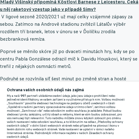
Mladý Višinský připomíná Köstlovi Barnese z Leicesteru. Čeká
u něj raketový vzestup jako v případě Simy?
V ligové sezoně 2020/2021 už mají celky vzájemné zápasy za
sebou. Zatímco na Andrově stadionu zvítězil Látalův výběr
rozdílem tří branek, letos v únoru se v Ďolíčku zrodila
bezbranková remíza.
Poprvé se měnilo skóre již po dvaceti minutách hry, kdy se po
centru Pabla Gonzálese odrazil míč k Davidu Houskovi, který se
trefil z nějakých osmnácti metrů.
Podruhé se rozvlnila síť šest minut po změně stran a hosté
potrestali chybu druhého nejstaršího hráče Fortuna:ligy Josefa
Ochrana vašich osobních údajů nás zajímá
Jindřiška. Přes Kryštofa Daňka se dostal míč k Jakubu Yunisovi,
My a naši
997
partneři ukládáme osobní údaje, jako jsou údaje o prohlížení nebo
jedinečné identifikátory, ve vašem zařízení a využíváme přístup k nim. Volbou možnosti
jenž našel Martina Hálka. Ten sice nastřelil pouze břevno,
„Souhlasím“ povolíte sledovací technologie na podporu účelů uvedených v části
„Společně s našimi partnery zpracováváme údaje s tímto cílem“, zatímco volbou
nicméně dobíhající David Houska stál na správném místě a
možnosti „Zamítnout vše“ nebo odvoláním svého souhlasu je zakážete. Pokud budou
sledovací prvky zakázány, určitý obsah a reklamy, které se vám budou zobrazovat, pro
připsal si druhou trefu utkání.
vás nemusejí být relevantní. Tuto nabídku můžete znovu kdykoli zobrazit pro změnu
vašich nastavení nebo odvolání souhlasu, a to kliknutím na odkaz „Předvolby ochrany
osobních údajů“ v dolní části webových stránek nebo případně na plovoucí ikonu v
Byť se nastavovaly čtyři minuty a Klusáčkův soubor dokázal
levém dolním rohu webových stránek. Vaše nastavení se uplatní v rámci našeho
Internetová stránka. Podrobnější informace najdete v našich Zásadách ochrany
vytvořit dva nebezpečné závary, více podstatného už se u
osobních údajů.