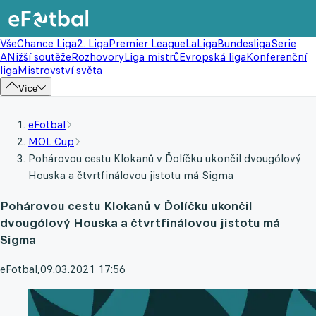
Vše
Chance Liga
2. Liga
Premier League
LaLiga
Bundesliga
Serie
A
Nižší soutěže
Rozhovory
Liga mistrů
Evropská liga
Konferenční
liga
Mistrovství světa
Více
eFotbal
MOL Cup
Pohárovou cestu Klokanů v Ďolíčku ukončil dvougólový
Houska a čtvrtfinálovou jistotu má Sigma
Pohárovou cestu Klokanů v Ďolíčku ukončil
dvougólový Houska a čtvrtfinálovou jistotu má
Sigma
eFotbal
,
09.03.2021 17:56