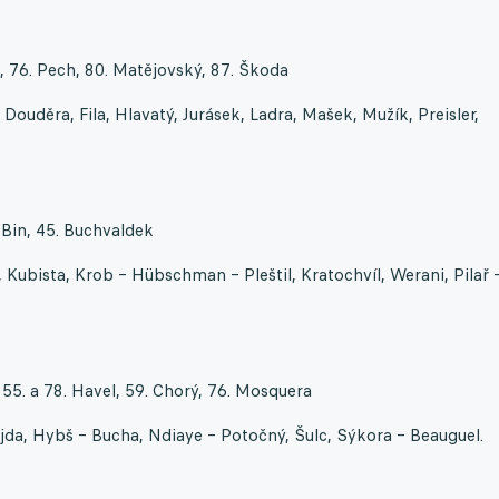
k, 76. Pech, 80. Matějovský, 87. Škoda
ouděra, Fila, Hlavatý, Jurásek, Ladra, Mašek, Mužík, Preisler,
. Bin, 45. Buchvaldek
 Kubista, Krob – Hübschman – Pleštil, Kratochvíl, Werani, Pilař 
 55. a 78. Havel, 59. Chorý, 76. Mosquera
ejda, Hybš – Bucha, Ndiaye – Potočný, Šulc, Sýkora – Beauguel.