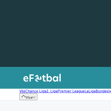
Vše
Chance Liga
2. Liga
Premier League
LaLiga
Bundesli
Více