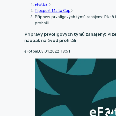
eFotbal
Tipsport Malta Cup
Přípravy prvoligových týmů zahájeny: Plzeň i
prohráli
Přípravy prvoligových týmů zahájeny: Plzeň
naopak na úvod prohráli
eFotbal
,
08.01.2022 18:51