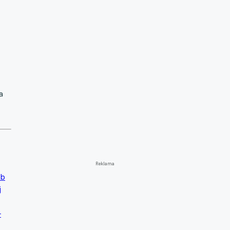
a
Reklama
ub
j
-