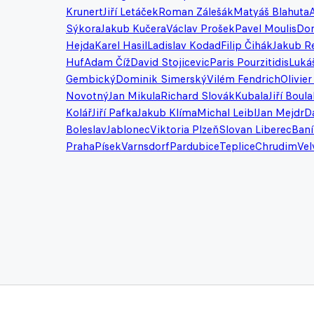
Krunert
Jiří Letáček
Roman Zálešák
Matyáš Blahuta
Sýkora
Jakub Kučera
Václav Prošek
Pavel Moulis
Dom
Hejda
Karel Hasil
Ladislav Kodad
Filip Čihák
Jakub R
Huf
Adam Číž
David Stojicevic
Paris Pourzitidis
Lukáš
Gembický
Dominik Simerský
Vilém Fendrich
Olivier
Novotný
Jan Mikula
Richard Slovák
Kubala
Jiří Boula
Kolář
Jiří Pafka
Jakub Klíma
Michal Leibl
Jan Mejdr
D
Boleslav
Jablonec
Viktoria Plzeň
Slovan Liberec
Baní
Praha
Písek
Varnsdorf
Pardubice
Teplice
Chrudim
Vel