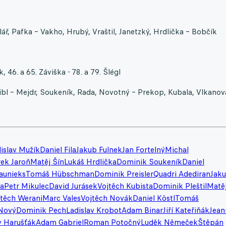
h
ář, Pafka – Vakho, Hrubý, Vraštil, Janetzký, Hrdlička – Bobčík
 46. a 65. Záviška - 78. a 79. Šlégl
ibl – Mejdr, Soukeník, Rada, Novotný – Prekop, Kubala, Vlkanov
islav Mužík
Daniel Fila
Jakub Fulnek
Jan Fortelný
Michal
ek Jaroň
Matěj Šín
Lukáš Hrdlička
Dominik Soukeník
Daniel
kaunieks
Tomáš Hübschman
Dominik Preisler
Quadri Adediran
Jak
la
Petr Mikulec
David Jurásek
Vojtěch Kubista
Dominik Pleštil
Matě
jtěch Werani
Marc Vales
Vojtěch Novák
Daniel Köstl
Tomáš
Nový
Dominik Pech
Ladislav Krobot
Adam Binar
Jiří Kateřiňák
Jean
v Harušťák
Adam Gabriel
Roman Potočný
Luděk Němeček
Štěpán