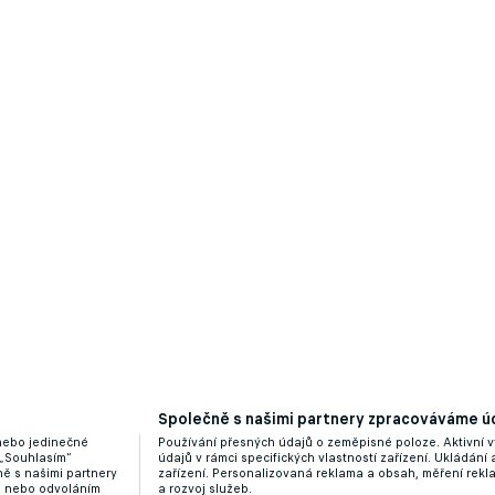
Společně s našimi partnery zpracováváme úd
 nebo jedinečné
Používání přesných údajů o zeměpisné poloze. Aktivní v
 „Souhlasím“
údajů v rámci specifických vlastností zařízení. Ukládání 
ě s našimi partnery
zařízení. Personalizovaná reklama a obsah, měření rek
“ nebo odvoláním
a rozvoj služeb.