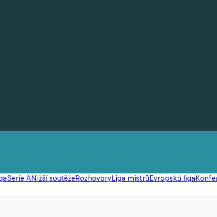
ga
Serie A
Nižší soutěže
Rozhovory
Liga mistrů
Evropská liga
Konfer