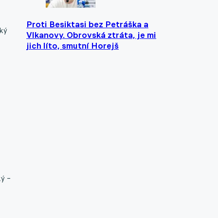
Proti Besiktasi bez Petráška a
cký
Vlkanovy. Obrovská ztráta, je mi
jich líto, smutní Horejš
ký –