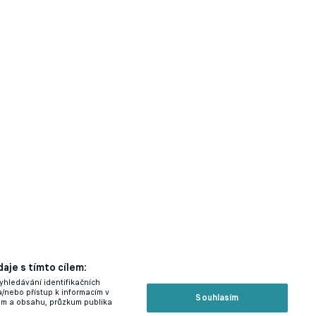
aje s tímto cílem:
yhledávání identifikačních
a/nebo přístup k informacím v
Souhlasím
lam a obsahu, průzkum publika