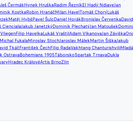
Aleš Čermák
Hynek Hruška
Radim Řezník
El Hadji Ndiaye
Jan
inik Kostka
Robin Hranáč
Milan Havel
Tomáš Chorý
Lukáš
ezek
Matěj Hybš
Pavel Šulc
Daniel Horák
Bronislav Červenka
David
 Cienciala
Jakub Janetzký
Dominik Plechatý
Jan Matoušek
Domin
 Vliegen
Filip Havelka
Lukáš Vraštil
Adam Vlkanova
Jan Záviška
Ond
Michal Fukala
Miroslav Stoch
Jaroslav Málek
Martin Šiška
Jakub
avid Tkáč
František Čech
Filip Rada
Vakhtang Chanturishvili
Mladá
k Ostrava
Bohemians 1905
Táborsko
Spartak Trnava
Dukla
vary
Hradec Králové
Artis Brno
Zlín