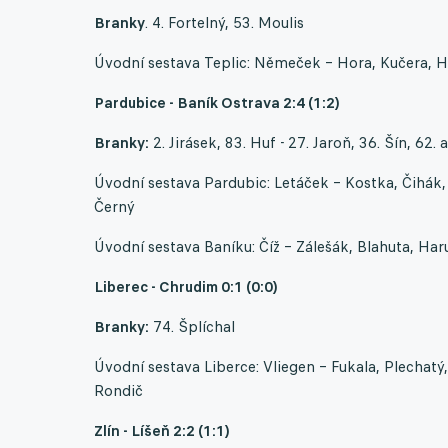
Branky
. 4. Fortelný, 53. Moulis
Úvodní sestava Teplic: Němeček – Hora, Kučera, Ha
Pardubice - Baník Ostrava 2:4 (1:2)
Branky:
2. Jirásek, 83. Huf - 27. Jaroň, 36. Šín, 62.
Úvodní sestava Pardubic: Letáček – Kostka, Čihák, O
Černý
Úvodní sestava Baníku: Číž – Zálešák, Blahuta, Haruš
Liberec - Chrudim 0:1 (0:0)
Branky:
74. Šplíchal
Úvodní sestava Liberce: Vliegen – Fukala, Plechatý
Rondič
Zlín - Líšeň 2:2 (1:1)