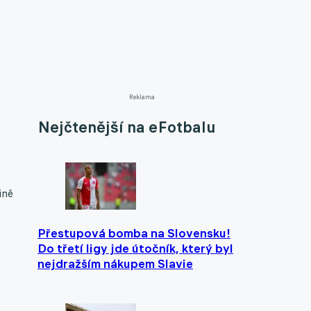
Reklama
Nejčtenější na eFotbalu
ině
Přestupová bomba na Slovensku!
Do třetí ligy jde útočník, který byl
nejdražším nákupem Slavie