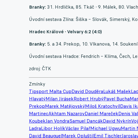
Branky:
31. Hrdlička, 85. Tkáč - 9. Málek, 80. Vlac
Úvodní sestava Zlína: Šiška – Slovák, Simerský, Kol
Hradec Králové - Velvary 6:2 (4:0)
Branky:
5. a 34. Prekop, 10. Vlkanova, 14. Soukeník,
Úvodní sestava Hradce: Fendrich – Klíma, Čech, Le
zdroj: ČTK
Zmínky
Tipsport Malta Cup
David Douděra
Lukáš Mašek
Lad
Hlavatý
Milan Jirásek
Robert Hrubý
Pavel Bucha
Mar
Prekop
Marek Matějovský
Miloš Kratochvíl
Davis I
Martinec
Akhtam Nazarov
Daniel Mareček
Denis Va
Koubek
Jan Vondra
Samuel Dancák
David Nykrín
Vo
Ladra
Libor Holík
Václav Pilař
Michael Ugwu
Martin 
David Beauguel
Marek Opluštil
Emil Tischler
Jarosla