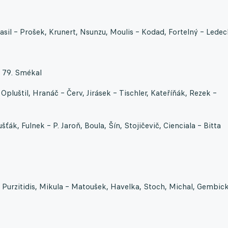
sil – Prošek, Krunert, Nsunzu, Moulis – Kodad, Fortelný – Lede
 a 79. Smékal
pluštil, Hranáč – Červ, Jirásek – Tischler, Kateříňák, Rezek –
ťák, Fulnek – P. Jaroň, Boula, Šín, Stojičevič, Cienciala – Bitta
, Purzitidis, Mikula – Matoušek, Havelka, Stoch, Michal, Gembic