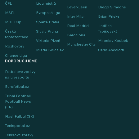
ČFL
Liga mistrů
Leverkusen
Diego Simeone
MSFL
Evropská liga
Inter Milan
Brian Priske
MOL Cup
Sparta Praha
Real Madrid
Jindřich
Česká
Slavia Praha
Trpišovský
Barcelona
reprezentace
Viktoria Plzeň
Miroslav Koubek
Manchester City
Rozhovory
Mladá Boleslav
Carlo Ancelotti
Chance Liga
DOPORUČUJEME
Fotbalové zprávy
na Livesportu
Eurofotbal.cz
Tribal Football -
Football News
(EN)
FlashFutbal (SK)
Tenisportal.cz
Tenisové zprávy