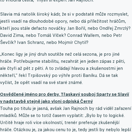
Slavia má natolik široký kádr, že si v podstatě může rozmyslet,
jestli vsadí na dlouhodobé opory, nebo dá příležitost hráčům,
kteří jsou stále defacto nováčky. Jan Bořil, nebo Ondřej Zmrzlý?
David Zima, nebo Tomáš Vlček? Conrad Wallem, nebo Petr
Ševčík? Ivan Schranz, nebo Mojmír Chytil?
„Konec ligy je jiný druh soutěže než celá sezona, je pro jiné
hráče. Potřebujeme stabilitu, nezahrát jen jeden zápas z pěti,
ale čtyři až pět z pěti. A to zvládají hlavou a zkušenostmi jen
někteří,“ řekl Trpišovský po výhře proti Baníku. Dá se tak
vyčíst, že opět vsadí na své staré známé.
Osvědčené jméno pro derby. Třaskavý souboj Sparty se Slavií
v nadstavbě stejně jako vloni odpíská Černý
Touha po titulu je jasná, avšak Jan Rajnoch by rád viděl zařazení
mladíků. Může se to totiž časem vyplatit: „Bylo by to logické.
Určitě hraje roli více okolností, trenér preferuje zkušenější
hráče. Otázkou je, za jakou cenu to je, tedy jestli by nebylo lepší