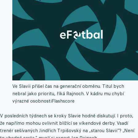
Ve Slavii přišel čas na generační obměnu. Titul bych
nebral jako prioritu, říká Rajnoch. V kádru mu chybí
výrazné osobnosti
Flashscore
V posledních týdnech se kroky Slavie hodně diskutují. I proto,
že napřímo mohou ovlivnit blížící se víkendové derby. Vsadí
trenér sešívaných Jindřich Trpišovský na „starou Slavii“? „Není
to vhodná cesta,“ myslí si expert Jan Rajnoch.