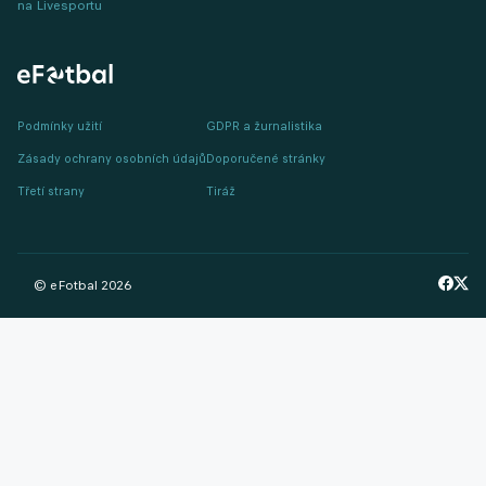
na Livesportu
Podmínky užití
GDPR a žurnalistika
Zásady ochrany osobních údajů
Doporučené stránky
Třetí strany
Tiráž
© eFotbal
2026