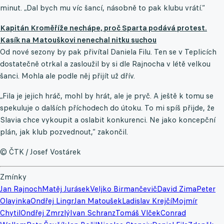
minut. „Dal bych mu víc šancí, násobně to pak klubu vrátí.“
Kapitán Kroměříže nechápe, proč Sparta podává protest.
Kasík na Matouškovi nenechal nitku suchou
Od nové sezony by pak přivítal Daniela Filu. Ten se v Teplicích
dostatečně otrkal a zasloužil by si dle Rajnocha v létě velkou
šanci. Mohla ale podle něj přijít už dřív.
„Fila je jejich hráč, mohl by hrát, ale je pryč. A ještě k tomu se
spekuluje o dalších příchodech do útoku. To mi spíš přijde, že
Slavia chce vykoupit a oslabit konkurenci. Ne jako koncepční
plán, jak klub pozvednout,“ zakončil.
© ČTK / Josef Vostárek
Zmínky
Jan Rajnoch
Matěj Jurásek
Veljko Birmančevič
David Zima
Peter
Olayinka
Ondřej Lingr
Jan Matoušek
Ladislav Krejčí
Mojmír
Chytil
Ondřej Zmrzlý
Ivan Schranz
Tomáš Vlček
Conrad