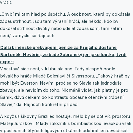
vrátit.
„Chybí mi tam hlad po úspěchu. A osobnost, která by dokázala
zápas strhnout. Jsou tam výrazní hráči, ale někdo, kdo by
dokázal strhnout diváky nebo udělat zápas sám, tam zatím
není,“ zamyslel se Rajnoch.
Další brněnské překvapení: peníze za Krejčího dostane
Bartoněk. Nevěřím, že bude Zábranský jen jako loutka, tvrdí
expert
V sestavě sice není, v klubu ale ano. Tedy alespoň podle
bývalého hráče Mladé Boleslavi či Sivassporu. „Takový hráč by
mohl být Ewerton. Nevím, proč se ho Slavia tak jednoduše
zbavuje, ale nevidím do toho. Nicméně vidět, jak platný je pro
Baník, dává celkem do kontrastu občasné ofenzivní trápení
Slavie,“ dal Rajnoch konkrétní případ.
A když už šikovný Brazilec hostuje, mělo by se dát víc prostoru
Matěji Juráskovi. Mladý záložník s bombastickou levačkou však
v posledních čtyřech ligových utkáních odehrál jen devadesát