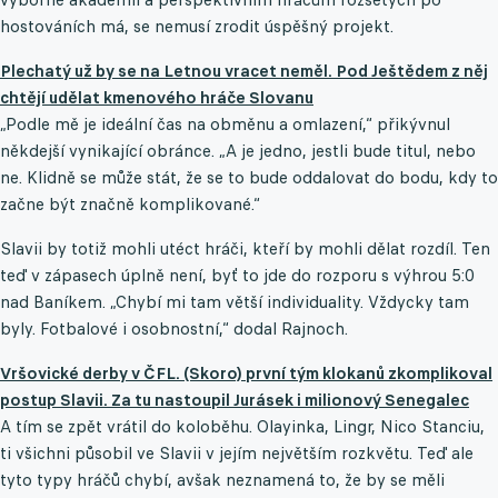
hostováních má, se nemusí zrodit úspěšný projekt.
Plechatý už by se na Letnou vracet neměl. Pod Ještědem z něj
chtějí udělat kmenového hráče Slovanu
„Podle mě je ideální čas na obměnu a omlazení,“ přikývnul
někdejší vynikající obránce. „A je jedno, jestli bude titul, nebo
ne. Klidně se může stát, že se to bude oddalovat do bodu, kdy to
začne být značně komplikované.“
Slavii by totiž mohli utéct hráči, kteří by mohli dělat rozdíl. Ten
teď v zápasech úplně není, byť to jde do rozporu s výhrou 5:0
nad Baníkem. „Chybí mi tam větší individuality. Vždycky tam
byly. Fotbalové i osobnostní,“ dodal Rajnoch.
Vršovické derby v ČFL. (Skoro) první tým klokanů zkomplikoval
postup Slavii. Za tu nastoupil Jurásek i milionový Senegalec
A tím se zpět vrátil do koloběhu. Olayinka, Lingr, Nico Stanciu,
ti všichni působil ve Slavii v jejím největším rozkvětu. Teď ale
tyto typy hráčů chybí, avšak neznamená to, že by se měli