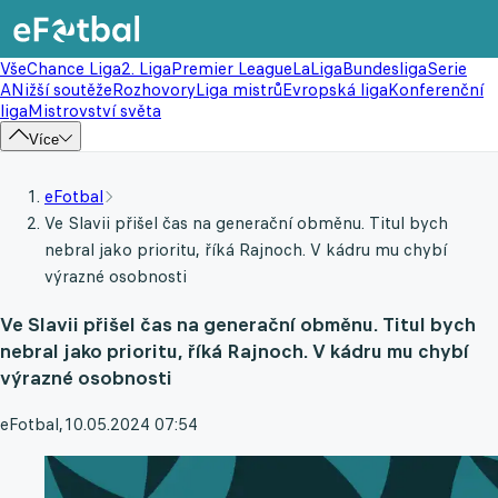
Vše
Chance Liga
2. Liga
Premier League
LaLiga
Bundesliga
Serie
A
Nižší soutěže
Rozhovory
Liga mistrů
Evropská liga
Konferenční
liga
Mistrovství světa
Více
eFotbal
Ve Slavii přišel čas na generační obměnu. Titul bych
nebral jako prioritu, říká Rajnoch. V kádru mu chybí
výrazné osobnosti
Ve Slavii přišel čas na generační obměnu. Titul bych
nebral jako prioritu, říká Rajnoch. V kádru mu chybí
výrazné osobnosti
eFotbal
,
10.05.2024 07:54