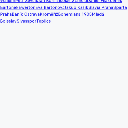
Wallem
Petr Ševčík
Jan Bořil
Nicolae Stanciu
Daniel Fila
Zdeněk
Bartoněk
Ewerton
Eva Bartoňová
Jakub Kašík
Slavia Praha
Sparta
Praha
Baník Ostrava
Kroměříž
Bohemians 1905
Mladá
Boleslav
Sivasspor
Teplice