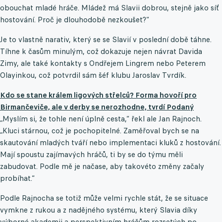
obouchat mladé hráče. Mládež má Slavii dobrou, stejně jako síť
hostování. Proč je dlouhodobě nezkoušet?“
Je to vlastně narativ, který se se Slavií v poslední době táhne.
Tíhne k časům minulým, což dokazuje nejen návrat Davida
Zimy, ale také kontakty s Ondřejem Lingrem nebo Peterem
Olayinkou, což potvrdil sám šéf klubu Jaroslav Tvrdík.
Kdo se stane králem ligových střelců? Forma hovoří pro
Birmančeviče, ale v derby se nerozhodne, tvrdí Podaný
„Myslím si, že tohle není úplně cesta,“ řekl ale Jan Rajnoch.
„Kluci stárnou, což je pochopitelné. Zaměřoval bych se na
skautování mladých tváří nebo implementaci kluků z hostování.
Mají spoustu zajímavých hráčů, ti by se do týmu měli
zabudovat. Podle mě je načase, aby takovéto změny začaly
probíhat.“
Podle Rajnocha se totiž může velmi rychle stát, že se situace
vymkne z rukou a z nadějného systému, který Slavia díky
výborné akademii a perspektivním hráčům rozsetých po