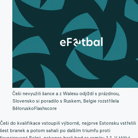
Češi nevyužili šance a z Walesu odjíždí s prázdnou,
Slovensko si poradilo s Ruskem, Belgie rozstřílela
Bělorusko
Flashscore
Češi do kvalifikace vstoupili výborně, nejprve Estonsku vstřelili
šest branek a potom sahali po dalším triumfu proti
favorizované Belgii, nakonec brali bod za remízu 1:1. V těžké