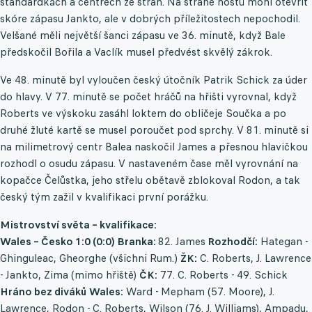
standardkách a centrech ze stran. Na straně hostů mohl otevřít
skóre zápasu Jankto, ale v dobrých příležitostech nepochodil.
Velšané měli největší šanci zápasu ve 36. minutě, když Bale
předskočil Bořila a Vaclík musel předvést skvělý zákrok.
Ve 48. minutě byl vyloučen český útočník Patrik Schick za úder
do hlavy. V 77. minutě se počet hráčů na hřišti vyrovnal, když
Roberts ve výskoku zasáhl loktem do obličeje Součka a po
druhé žluté kartě se musel poroučet pod sprchy. V 81. minutě si
na milimetrový centr Balea naskočil James a přesnou hlavičkou
rozhodl o osudu zápasu. V nastaveném čase měl vyrovnání na
kopačce Čelůstka, jeho střelu obětavě zblokoval Rodon, a tak
český tým zažil v kvalifikaci první porážku.
Mistrovství světa – kvalifikace:
Wales – Česko 1:0 (0:0) Branka:
82. James
Rozhodčí:
Hategan -
Ghinguleac, Gheorghe (všichni Rum.)
ŽK:
C. Roberts, J. Lawrence
- Jankto, Zima (mimo hřiště)
ČK:
77. C. Roberts - 49. Schick
Hráno bez diváků
Wales:
Ward - Mepham (57. Moore), J.
Lawrence, Rodon - C. Roberts, Wilson (76. J. Williams), Ampadu,