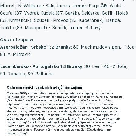
Morrell, N. Williams - Bale, James,
trenér:
Page
ČR:
Vaclík -
Coufal (87. Vydra), Kúdela (87. Barák), Čelůstka, Bořil - Holeš
(53. Krmenčík), Souček - Provod (83. Kadeřábek), Darida,
Jankto (83. Masopust) – Schick,
trenér:
Šilhavý
Ostatní zápasy:
Ázerbájdžán - Srbsko 1:2
Branky:
60. Machmudov z pen. - 16. a
81. A. Mitrovič
Lucembursko - Portugalsko 1:3
Branky:
30. Leal - 45+2. Jota,
51. Ronaldo, 80. Palhinha
Belgie - Bělorusko 8:0
Branky:
14. Batshuayi, 17. a 89. Vanaken,
Ochrana vašich osobních údajů nás zajímá
38. a 76. Trossard, 42. Doku, 49. Praet, 70. Benteke
My a naši
999
partneři ukládáme osobní údaje, jako jsou údaje o prohlížení nebo
jedinečné identifikátory, ve vašem zařízení a využíváme přístup k nim. Volbou možnosti
„Souhlasím“ povolíte sledovací technologie na podporu účelů uvedených v části
„Společně s našimi partnery zpracováváme údaje s tímto cílem“, zatímco volbou
Gibraltar - Nizozemsko 0:7Branky:
42. Berghuis, 55. de Jong,
možnosti „Zamítnout vše“ nebo odvoláním svého souhlasu je zakážete. Pokud budou
sledovací prvky zakázány, určitý obsah a reklamy, které se vám budou zobrazovat, pro
61. a 89. Depay, 62. Wijnaldum, 64. Malen, 85. van de Beek
vás nemusejí být relevantní. Tuto nabídku můžete znovu kdykoli zobrazit pro změnu
vašich nastavení nebo odvolání souhlasu, a to kliknutím na odkaz „Předvolby ochrany
osobních údajů“ v dolní části webových stránek nebo případně na plovoucí ikonu v
Černá Hora - Norsko 0:1
Branka:
35. Alexander Sørloth
levém dolním rohu webových stránek. Vaše nastavení se uplatní v rámci našeho
Internetová stránka. Podrobnější informace najdete v našich Zásadách ochrany
osobních údajů.