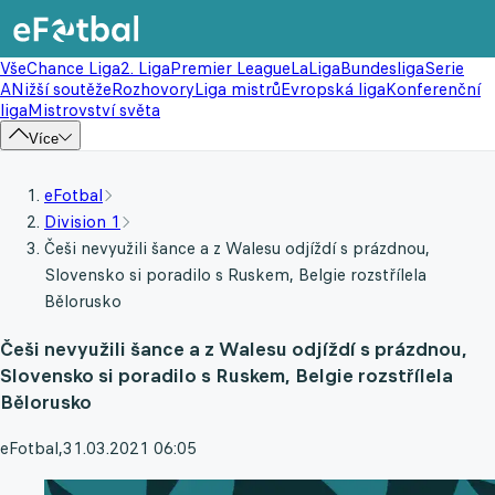
Vše
Chance Liga
2. Liga
Premier League
LaLiga
Bundesliga
Serie
A
Nižší soutěže
Rozhovory
Liga mistrů
Evropská liga
Konferenční
liga
Mistrovství světa
Více
eFotbal
Division 1
Češi nevyužili šance a z Walesu odjíždí s prázdnou,
Slovensko si poradilo s Ruskem, Belgie rozstřílela
Bělorusko
Češi nevyužili šance a z Walesu odjíždí s prázdnou,
Slovensko si poradilo s Ruskem, Belgie rozstřílela
Bělorusko
eFotbal
,
31.03.2021 06:05