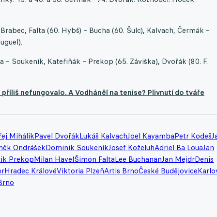
 Brabec, Falta (60. Hybš) – Bucha (60. Šulc), Kalvach, Čermák –
uguel).
 – Soukeník, Kateřiňák – Prekop (65. Záviška), Dvořák (80. F.
říliš nefungovalo. A Vodháněl na tenise? Plivnutí do tváře
ej Mihálik
Pavel Dvořák
Lukáš Kalvach
Joel Kayamba
Petr Kodeš
J
něk Ondrášek
Dominik Soukeník
Josef Koželuh
Adriel Ba Loua
Jan
rik Prekop
Milan Havel
Šimon Falta
Lee Buchanan
Jan Mejdr
Denis
er
Hradec Králové
Viktoria Plzeň
Artis Brno
České Budějovice
Karlo
Brno