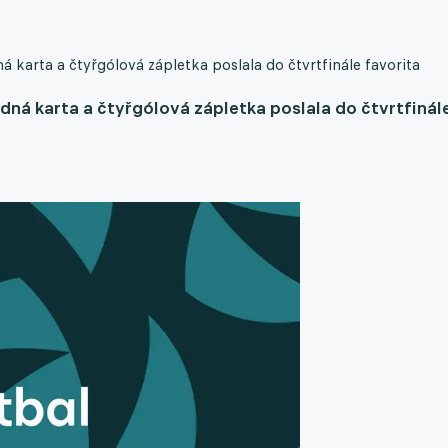
karta a čtyřgólová zápletka poslala do čtvrtfinále favorita
ná karta a čtyřgólová zápletka poslala do čtvrtfinál