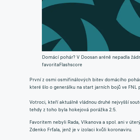
Domácí pohár? V Doosan aréně nepadla žádná 
favorita
Flashscore
První z osmi osmifinálových bitev domácího poháru 
které šlo o generálku na start jarních bojů ve FNL p
Votroci, kteří aktuálně vládnou druhé nejvyšší sout
tehdy z toho byla hokejová porážka 2:5.
Favoritem nebyli Rada, Vlkanova a spol. ani v úter
Zdenko Frťala, jenž je v izolaci kvůli koronaviru.