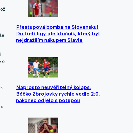
hož
Přestupová bomba na Slovensku!
Do třetí ligy jde útočník, který byl
še
nejdražším nákupem Slavie
i
o o
Naprosto neuvěřitelný kolaps.
ak
Béčko Zbrojovky rychle vedlo 2:0,
nakonec odjelo s potupou
 s