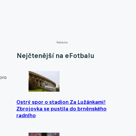
Reklama
Nejčtenější na eFotbalu
 pro
a
Ostrý spor o stadion Za Lužánkami!
Zbrojovka se pustila do brněnského
radního