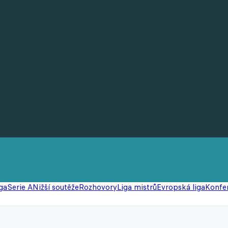
ga
Serie A
Nižší soutěže
Rozhovory
Liga mistrů
Evropská liga
Konfer