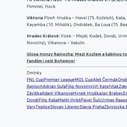
Flimmel, Hock.
Viktoria
Plzeň: Hruška – Havel (75. Koželuh), Kaša,
Kayamba (10. Mihálik), Ondrášek, Ba Loua (75. Bea
Hradec Králové:
Vízek – Mejdr, Kodeš, Donát, Urma
Novotný), Vlkanova – Vašulín.
Glosa Honzy Rajnocha: Mezi Kozlem a kabinou to p
fandům i celé Bohemce!
Zmínky
FNL Cup
Premier League
MOL Cup
Aleš Čermák
Ondř
Rajnoch
Adrián Guľa
Filip Novotný
Jiří Kateřiňák
Zde
Záviška
Adam Vlkanova
Hynek Hruška
Jan Brabec
E
Donát
Filip Kaša
Matěj Hybš
Pavel Šulc
Urmas Raap
Vary
Teplice
Slovan Liberec
Slavia Praha
Zbrojovka 