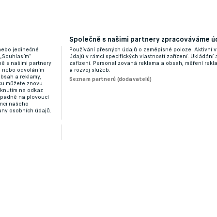
Společně s našimi partnery zpracováváme úd
 nebo jedinečné
Používání přesných údajů o zeměpisné poloze. Aktivní v
 „Souhlasím“
údajů v rámci specifických vlastností zařízení. Ukládání 
ě s našimi partnery
zařízení. Personalizovaná reklama a obsah, měření rek
“ nebo odvoláním
a rozvoj služeb.
obsah a reklamy,
Seznam partnerů (dodavatelů)
dku můžete znovu
liknutím na odkaz
ípadně na plovoucí
ámci našeho
any osobních údajů.