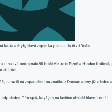
karta a čtyřgólová zápletka poslala do čtvrtfinále
si na svá bedra naložili hráči Viktorie Plzeň a Hradce Králové,
roti Líšni.
ěži, narazili na západočeskou značku z Doosan arény již v lednu 
ý odpoledne. Tím spíš, když jim na lavičce chyběl hlavní trenér