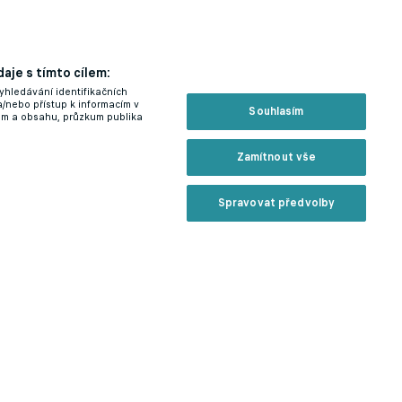
aje s tímto cílem:
yhledávání identifikačních
a/nebo přístup k informacím v
Souhlasím
lam a obsahu, průzkum publika
Zamítnout vše
Spravovat předvolby