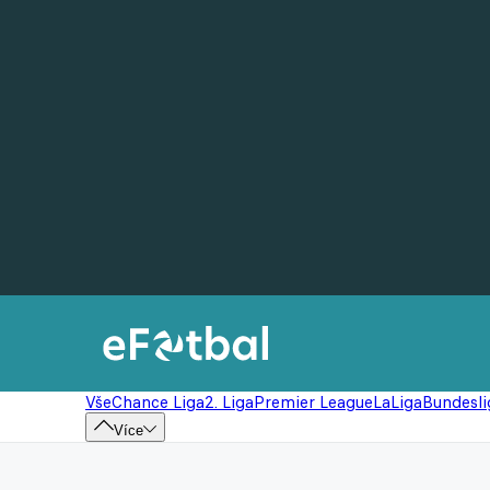
Vše
Chance Liga
2. Liga
Premier League
LaLiga
Bundesli
Více