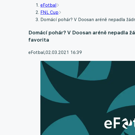
eFotbal
FNL Cup
Domácí pohár? V Doosan aréně nepadla žádná 
Domácí pohár? V Doosan aréně nepadla žád
favorita
eFotbal
,
02.03.2021 16:39