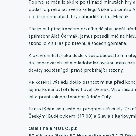
Poprvé se měnilo skóre po třinácti minutách hry a 
podařilo překonat svého kolegu Vízka po centru A
po deseti minutách hry nahradil Ondřej Mihálik.
Pár minut před koncem prvního dějství udeřil úřadu
špílmachr Aleš Čermák, jemuž posadil míč na hlavu
skončilo v síti až po břevnu a zádech gólmana.
K uzavření hattricku došlo v šestapadesáté minutě
do jednadvaceti let s mladoboleslavskou minulostí a
devátý soutěžní gól právě probíhající sezony.
Ke korekci výsledu došlo patnáct minut před konce
jejímž konci byl otřílený Pavel Dvořák. Více zásad
jako první zaklepal soubor Adrián Guľy.
Tento týden jsou ještě na programu tři duely. První
Českými Budějovicemi (17:00) a Slavia s Karlovými 
Osmifinále MOL Cupu:
FC Viktoria Plzeň - FC Hradec Králové 3:1 (2:0)
Bra