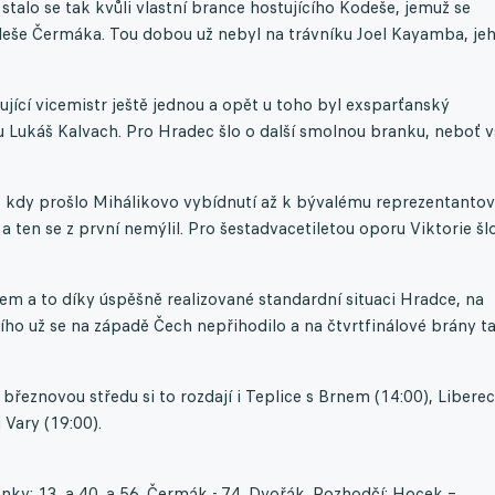
stalo se tak kvůli vlastní brance hostujícího Kodeše, jemuž se
leše Čermáka. Tou dobou už nebyl na trávníku Joel Kayamba, je
jící vicemistr ještě jednou a opět u toho byl exsparťanský
 Lukáš Kalvach. Pro Hradec šlo o další smolnou branku, neboť v
, kdy prošlo Mihálikovo vybídnutí až k bývalému reprezentantov
 ten se z první nemýlil. Pro šestadvacetiletou oporu Viktorie šl
m a to díky úspěšně realizované standardní situaci Hradce, na
ního už se na západě Čech nepřihodilo a na čtvrtfinálové brány t
 březnovou středu si to rozdají i Teplice s Brnem (14:00), Liberec
Vary (19:00).
nky: 13. a 40. a 56. Čermák - 74. Dvořák. Rozhodčí: Hocek –