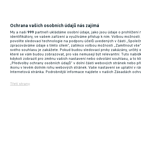
Ochrana vašich osobních údajů nás zajímá
My a naši
999
partneři ukládáme osobní údaje, jako jsou údaje o prohlížení
identifikátory, ve vašem zařízení a využíváme přístup k nim. Volbou možnosti
povolíte sledovací technologie na podporu účelů uvedených v části „Společn
zpracováváme údaje s tímto cílem“, zatímco volbou možnosti „Zamítnout vše
svého souhlasu je zakážete. Pokud budou sledovací prvky zakázány, určitý 
které se vám budou zobrazovat, pro vás nemusejí být relevantní. Tuto nabí
kdykoli zobrazit pro změnu vašich nastavení nebo odvolání souhlasu, a to k
„Předvolby ochrany osobních údajů“ v dolní části webových stránek nebo př
ikonu v levém dolním rohu webových stránek. Vaše nastavení se uplatní v r
Internetová stránka. Podrobnější informace najdete v našich Zásadách ochr
Třetí strany