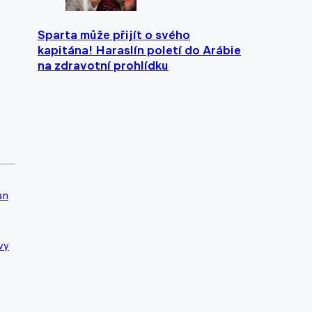
Sparta může přijít o svého
kapitána! Haraslín poletí do Arábie
na zdravotní prohlídku
an
vy