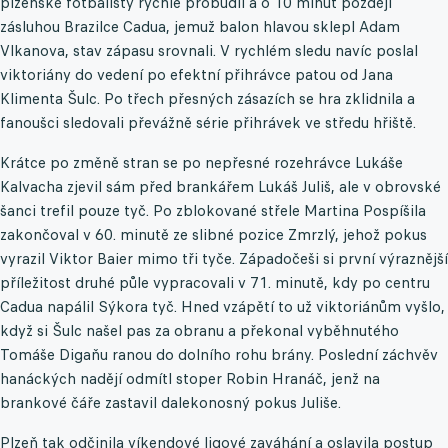
plzeňské fotbalisty rychle probudil a o 10 minut později
zásluhou Brazilce Cadua, jemuž balon hlavou sklepl Adam
Vlkanova, stav zápasu srovnali. V rychlém sledu navíc poslal
viktoriány do vedení po efektní přihrávce patou od Jana
Klimenta Šulc. Po třech přesných zásazích se hra zklidnila a
fanoušci sledovali převážně série přihrávek ve středu hřiště.
Krátce po změně stran se po nepřesné rozehrávce Lukáše
Kalvacha zjevil sám před brankářem Lukáš Juliš, ale v obrovské
šanci trefil pouze tyč. Po zblokované střele Martina Pospíšila
zakončoval v 60. minutě ze slibné pozice Zmrzlý, jehož pokus
vyrazil Viktor Baier mimo tři tyče. Západočeši si první výraznější
příležitost druhé půle vypracovali v 71. minutě, kdy po centru
Cadua napálil Sýkora tyč. Hned vzápětí to už viktoriánům vyšlo,
když si Šulc našel pas za obranu a překonal vyběhnutého
Tomáše Digaňu ranou do dolního rohu brány. Poslední záchvěv
hanáckých nadějí odmítl stoper Robin Hranáč, jenž na
brankové čáře zastavil dalekonosný pokus Juliše.
Plzeň tak odčinila víkendové ligové zaváhání a oslavila postup