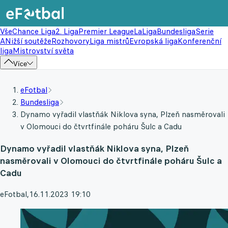
Vše
Chance Liga
2. Liga
Premier League
LaLiga
Bundesliga
Serie
A
Nižší soutěže
Rozhovory
Liga mistrů
Evropská liga
Konferenční
liga
Mistrovství světa
Více
eFotbal
Bundesliga
Dynamo vyřadil vlastňák Niklova syna, Plzeň nasměrovali
v Olomouci do čtvrtfinále poháru Šulc a Cadu
Dynamo vyřadil vlastňák Niklova syna, Plzeň
nasměrovali v Olomouci do čtvrtfinále poháru Šulc a
Cadu
eFotbal
,
16.11.2023 19:10