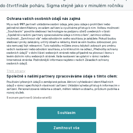
do čtvrtfinále poháru. Sigma stejně jako v minulém ročníku
nezvládla osmifinálový zápas a po porážce se s pohárem loučí.
Ochrana vašich osobních údajů nás zajímá
Budějovice prožily v poháru další krušné chvíle. Dynamo vyřadil
My a naši
997
partneři ukládáme osobní údaje, jako jsou údaje o prohlížení nebo
jedinečné identifikátory, ve vašem zařízení a využíváme přístup k nim. Volbou možnosti
vlastní gól trenérova syna
„Souhlasím“ povolíte sledovací technologie na podporu účelů uvedených v části
„Společně s našimi partnery zpracováváme údaje s tímto cílem“, zatímco volbou
Fotbalisté Jablonce zvítězili v osmifinále MOL Cupu na hřišti
možnosti „Zamítnout vše“ nebo odvoláním svého souhlasu je zakážete. Pokud budou
sledovací prvky zakázány, určitý obsah a reklamy, které se vám budou zobrazovat, pro
Českých Budějovic
2:1
. Skóre otevřel v závěru prvního
vás nemusejí být relevantní. Tuto nabídku můžete znovu kdykoli zobrazit pro změnu
vašich nastavení nebo odvolání souhlasu, a to kliknutím na odkaz „Předvolby ochrany
poločasu z penalty
Miloš
Kratochvíl. Na jeho gól sice domácí
osobních údajů“ v dolní části webových stránek nebo případně na plovoucí ikonu v
levém dolním rohu webových stránek. Vaše nastavení se uplatní v rámci našeho
dokázali ještě do přestávky reagovat, vlastní branka
Matouše
Internetová stránka. Podrobnější informace najdete v našich Zásadách ochrany
osobních údajů.
Nikla už však zůstala bez odezvy. Nešťastný moment z dílny
Třetí strany
syna hlavního trenéra Dynama tak podtrhl velmi pochmurné
Společně s našimi partnery zpracováváme údaje s tímto cílem:
období Jihočechů, kteří s porážkou na kontě odcházeli již z
Používání přesných údajů o zeměpisné poloze. Aktivní vyhledávání identifikačních
údajů v rámci specifických vlastností zařízení. Ukládání a/nebo přístup k informacím v
pátého po sobě jdoucího soutěžního duelu.
zařízení. Personalizovaná reklama a obsah, měření reklam a obsahu, průzkum publika a
rozvoj služeb.
Seznam partnerů (dodavatelů)
Budějovice v 15. kole Fortuna ligy prohrály s Teplicemi a
propadly se na samotné dno celé soutěže. Pro Dynamo to byla
Souhlasím
čtvrtá porážka v řadě, přičemž ani v jednom z těchto klání
nedokázalo vstřelit branku. Kromě bídné ofenzivy však
Zamítnout vše
Jihočechům drhla i defenziva, která byla druhou nejhorší v celé