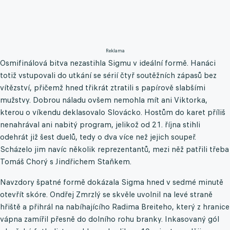
Reklama
Osmifinálová bitva nezastihla Sigmu v ideální formě. Hanáci
totiž vstupovali do utkání se sérií čtyř soutěžních zápasů bez
vítězství, přičemž hned třikrát ztratili s papírově slabšími
mužstvy. Dobrou náladu ovšem nemohla mít ani Viktorka,
kterou o víkendu deklasovalo Slovácko. Hostům do karet příliš
nenahrával ani nabitý program, jelikož od 21. října stihli
odehrát již šest duelů, tedy o dva více než jejich soupeř.
Scházelo jim navíc několik reprezentantů, mezi něž patřili třeba
Tomáš Chorý s Jindřichem Staňkem.
Navzdory špatné formě dokázala Sigma hned v sedmé minutě
otevřít skóre. Ondřej Zmrzlý se skvěle uvolnil na levé straně
hřiště a přihrál na nabíhajícího Radima Breiteho, který z hranice
vápna zamířil přesně do dolního rohu branky. Inkasovaný gól