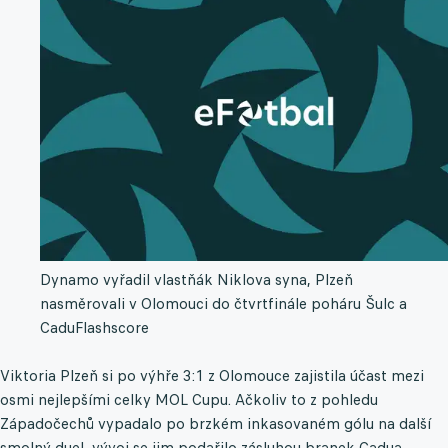
Dynamo vyřadil vlastňák Niklova syna, Plzeň
nasměrovali v Olomouci do čtvrtfinále poháru Šulc a
Cadu
Flashscore
Viktoria Plzeň si po výhře 3:1 z Olomouce zajistila účast mezi
osmi nejlepšími celky MOL Cupu. Ačkoliv to z pohledu
Západočechů vypadalo po brzkém inkasovaném gólu na další
smolný duel, vývoj se jim podařilo zásluhou branek Cadua