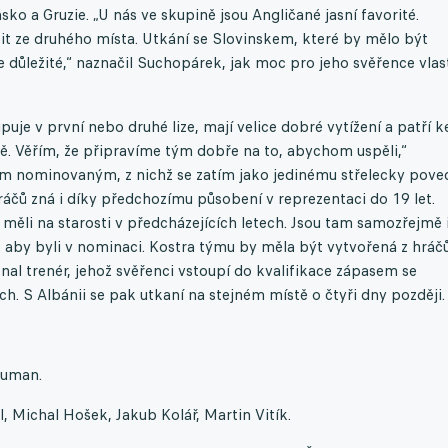
ko a Gruzie. „U nás ve skupině jsou Angličané jasní favorité.
it ze druhého místa. Utkání se Slovinskem, které by mělo být
e důležité,“ naznačil Suchopárek, jak moc pro jeho svěřence vlas
upuje v první nebo druhé lize, mají velice dobré vytížení a patří k
. Věřím, že připravíme tým dobře na to, abychom uspěli,“
vým nominovaným, z nichž se zatím jako jedinému střelecky pove
ráčů zná i díky předchozímu působení v reprezentaci do 19 let.
 měli na starosti v předcházejících letech. Jsou tam samozřejmě 
, aby byli v nominaci. Kostra týmu by měla být vytvořená z hráčů
l trenér, jehož svěřenci vstoupí do kvalifikace zápasem se
ch. S Albánii se pak utkaní na stejném místě o čtyři dny později.
euman.
 Michal Hošek, Jakub Kolář, Martin Vitík.