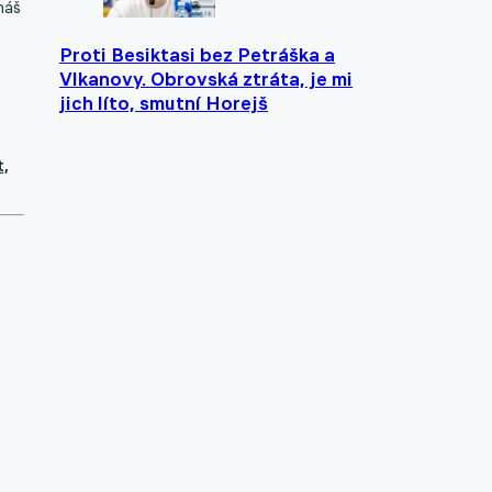
máš
Proti Besiktasi bez Petráška a
Vlkanovy. Obrovská ztráta, je mi
jich líto, smutní Horejš
t,