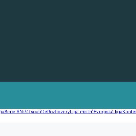
ga
Serie A
Nižší soutěže
Rozhovory
Liga mistrů
Evropská liga
Konfer