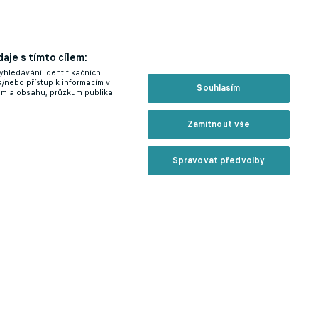
aje s tímto cílem:
yhledávání identifikačních
a/nebo přístup k informacím v
Souhlasím
lam a obsahu, průzkum publika
Zamítnout vše
Spravovat předvolby