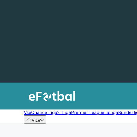
Vše
Chance Liga
2. Liga
Premier League
LaLiga
Bundesli
Více