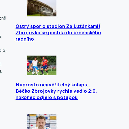
tně
Ostrý spor o stadion Za Lužánkami!
Zbrojovka se pustila do brněnského
e
radního
dlo
i
,
Naprosto neuvěřitelný kolaps.
Béčko Zbrojovky rychle vedlo 2:0,
nakonec odjelo s potupou