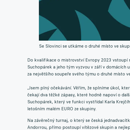
Se Slovinci se utkáme o druhé místo ve skupin
Do kvalifikace o mistrovství Evropy 2023 vstoupí r
Suchopárek a jeho tým vyzvou v září v domácích u
za největšího soupeře svého týmu o druhé místo ve 
„Jsem plný očekávání. Věřím, že splníme úkol, kter
čekají dva těžké zápasy, které hodně napoví o dal
Suchopárek, který ve funkci vystřídal Karla Krejčí
letošním malém EURO ze skupiny.
Na závěrečný turnaj, o který se česká jednadvacít
Andorrou, přímo postoupí vítězové skupin a nejlep