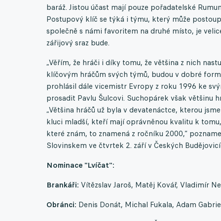
baráž. Jistou účast mají pouze pořadatelské Rumuns
Postupový klíč se týká i týmu, který může postoup
společně s námi favoritem na druhé místo, je velic
zářijový sraz bude.
„Věřím, že hráči i díky tomu, že většina z nich nast
klíčovým hráčům svých týmů, budou v dobré formě
prohlásil dále vicemistr Evropy z roku 1996 ke s
prosadit Pavlu Šulcovi. Suchopárek však většinu h
„Většina hráčů už byla v devatenáctce, kterou jsme
kluci mladší, kteří mají oprávněnou kvalitu k tomu
které znám, to znamená z ročníku 2000,“ poznamena
Slovinskem ve čtvrtek 2. září v Českých Budějovicí
Nominace "Lvíčat":
Brankáři:
Vítězslav Jaroš, Matěj Kovář, Vladimír N
Obránci:
Denis Donát, Michal Fukala, Adam Gabriel,