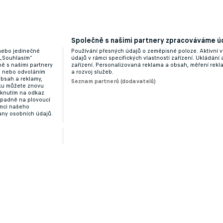
Společně s našimi partnery zpracováváme úd
 nebo jedinečné
Používání přesných údajů o zeměpisné poloze. Aktivní v
 „Souhlasím“
údajů v rámci specifických vlastností zařízení. Ukládání 
ě s našimi partnery
zařízení. Personalizovaná reklama a obsah, měření rek
“ nebo odvoláním
a rozvoj služeb.
obsah a reklamy,
Seznam partnerů (dodavatelů)
dku můžete znovu
liknutím na odkaz
ípadně na plovoucí
ámci našeho
any osobních údajů.