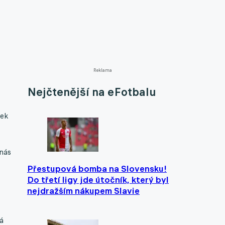
Reklama
Nejčtenější na eFotbalu
rek
 nás
Přestupová bomba na Slovensku!
Do třetí ligy jde útočník, který byl
nejdražším nákupem Slavie
á