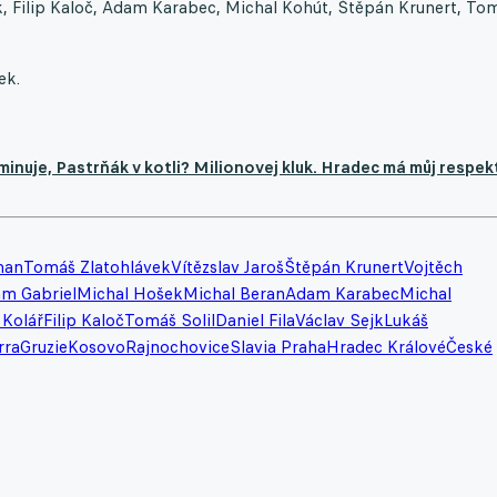
, Filip Kaloč, Adam Karabec, Michal Kohút, Štěpán Krunert, To
ek.
nuje, Pastrňák v kotli? Milionovej kluk. Hradec má můj respek
man
Tomáš Zlatohlávek
Vítězslav Jaroš
Štěpán Krunert
Vojtěch
m Gabriel
Michal Hošek
Michal Beran
Adam Karabec
Michal
 Kolář
Filip Kaloč
Tomáš Solil
Daniel Fila
Václav Sejk
Lukáš
rra
Gruzie
Kosovo
Rajnochovice
Slavia Praha
Hradec Králové
České