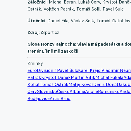
Záložníci:
Michal Beran, Lukáš Červ, Kryštof Daněk
Ostrák, Vojtěch Patrák, Tomáš Solil, Pavel Šulc.
Útočníci
: Daniel Fila, Václav Sejk, Tomáš Zlatohláv
Zdroj:
iSport.cz
Glosa Honzy Rajnocha: Slavia má padesátku a domi
trenér Líšně mě zaskočil
Zmínky
Euro
Division 1
Pavel Šulc
Karel Krejčí
Vladimír Neu
Patrák
Kryštof Daněk
Martin Vitík
Michal Fukala
Ada
Kohút
Tomáš Ostrák
Matěj Kovář
Denis Donát
Jakub
Červ
Slovinsko
Česko
Albánie
Anglie
Rumunsko
Ando
Budějovice
Artis Brno