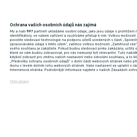
Ochrana vašich osobních údajů nás zajímá
My a naši
997
partneři ukládáme osobní údaje, jako jsou údaje o prohlížení
identifikátory, ve vašem zařízení a využíváme přístup k nim. Volbou možnosti
povolíte sledovací technologie na podporu účelů uvedených v části „Společn
zpracováváme údaje s tímto cílem“, zatímco volbou možnosti „Zamítnout vše
svého souhlasu je zakážete. Pokud budou sledovací prvky zakázány, určitý 
které se vám budou zobrazovat, pro vás nemusejí být relevantní. Tuto nabí
kdykoli zobrazit pro změnu vašich nastavení nebo odvolání souhlasu, a to k
„Předvolby ochrany osobních údajů“ v dolní části webových stránek nebo př
ikonu v levém dolním rohu webových stránek. Vaše nastavení se uplatní v r
Internetová stránka. Podrobnější informace najdete v našich Zásadách ochr
Třetí strany