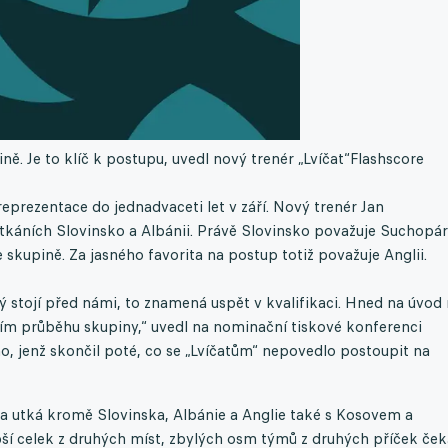
ě. Je to klíč k postupu, uvedl nový trenér „Lvíčat“
Flashscore
eprezentace do jednadvaceti let v září. Nový trenér Jan
tkáních Slovinsko a Albánii. Právě Slovinsko považuje Suchopá
skupině. Za jasného favorita na postup totiž považuje Anglii.
ý stojí před námi, to znamená uspět v kvalifikaci. Hned na úvod
ším průběhu skupiny,“ uvedl na nominační tiskové konferenci
ho, jenž skončil poté, co se „Lvíčatům“ nepovedlo postoupit na
ka utká kromě Slovinska, Albánie a Anglie také s Kosovem a
ší celek z druhých míst, zbylých osm týmů z druhých příček ček