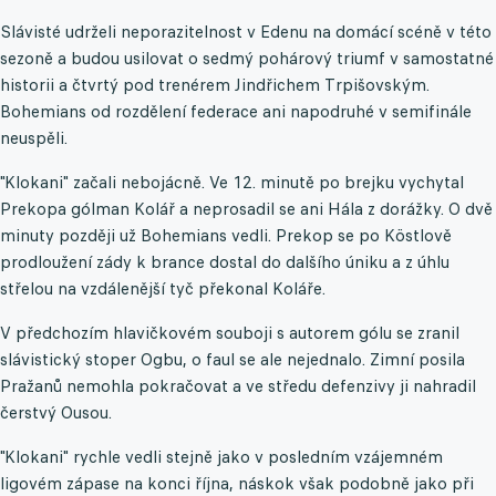
Slávisté udrželi neporazitelnost v Edenu na domácí scéně v této
sezoně a budou usilovat o sedmý pohárový triumf v samostatné
historii a čtvrtý pod trenérem Jindřichem Trpišovským.
Bohemians od rozdělení federace ani napodruhé v semifinále
neuspěli.
"Klokani" začali nebojácně. Ve 12. minutě po brejku vychytal
Prekopa gólman Kolář a neprosadil se ani Hála z dorážky. O dvě
minuty později už Bohemians vedli. Prekop se po Köstlově
prodloužení zády k brance dostal do dalšího úniku a z úhlu
střelou na vzdálenější tyč překonal Koláře.
V předchozím hlavičkovém souboji s autorem gólu se zranil
slávistický stoper Ogbu, o faul se ale nejednalo. Zimní posila
Pražanů nemohla pokračovat a ve středu defenzivy ji nahradil
čerstvý Ousou.
"Klokani" rychle vedli stejně jako v posledním vzájemném
ligovém zápase na konci října, náskok však podobně jako při