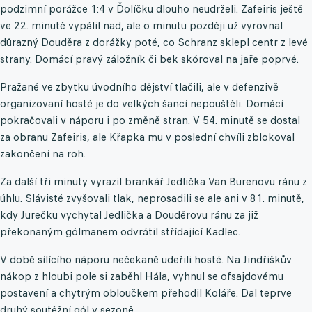
podzimní porážce 1:4 v Ďolíčku dlouho neudrželi. Zafeiris ještě
ve 22. minutě vypálil nad, ale o minutu později už vyrovnal
důrazný Douděra z dorážky poté, co Schranz sklepl centr z levé
strany. Domácí pravý záložník či bek skóroval na jaře poprvé.
Pražané ve zbytku úvodního dějství tlačili, ale v defenzivě
organizovaní hosté je do velkých šancí nepouštěli. Domácí
pokračovali v náporu i po změně stran. V 54. minutě se dostal
za obranu Zafeiris, ale Křapka mu v poslední chvíli zblokoval
zakončení na roh.
Za další tři minuty vyrazil brankář Jedlička Van Burenovu ránu z
úhlu. Slávisté zvyšovali tlak, neprosadili se ale ani v 81. minutě,
kdy Jurečku vychytal Jedlička a Douděrovu ránu za již
překonaným gólmanem odvrátil střídající Kadlec.
V době sílícího náporu nečekaně udeřili hosté. Na Jindřiškův
nákop z hloubi pole si zaběhl Hála, vyhnul se ofsajdovému
postavení a chytrým obloučkem přehodil Koláře. Dal teprve
druhý soutěžní gól v sezoně.