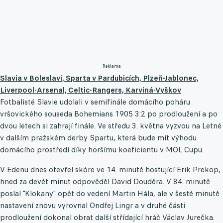
Reklama
Slavia v Boleslavi, Sparta v Pardubicích, Plzeň-Jablonec,
Liverpool-Arsenal, Celtic-Rangers, Karviná-Vyškov
Fotbalisté Slavie udolali v semifinále domácího poháru
vršovického souseda Bohemians 1905 3:2 po prodloužení a po
dvou letech si zahrají finále. Ve středu 3. května vyzvou na Letné
v dalším pražském derby Spartu, která bude mít výhodu
domácího prostředí díky horšímu koeficientu v MOL Cupu.
V Edenu dnes otevřel skóre ve 14. minutě hostující Erik Prekop,
hned za devět minut odpověděl David Douděra. V 84. minutě
poslal "Klokany" opět do vedení Martin Hála, ale v šesté minutě
nastavení znovu vyrovnal Ondřej Lingr a v druhé části
prodloužení dokonal obrat další střídající hráč Václav Jurečka.