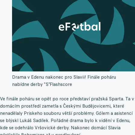
Drama v Edenu nakonec pro Slavii! Finále poháru
nabídne derby "S"
Flashscore
Ve finále poháru se opět po roce představí pražská Sparta. Ta v
domácím prostředí zametla s Českými Budějovicemi, které
nenadělaly Priskeho souboru větší problémy. Gólem a asistencí
se blýskl Lukáš Sadílek. Pořádné drama bylo k vidění v Edenu,
kde se odehrálo Vršovické derby. Nakonec domácí Slavia
přetlačila Bohemians až v prodloužení.