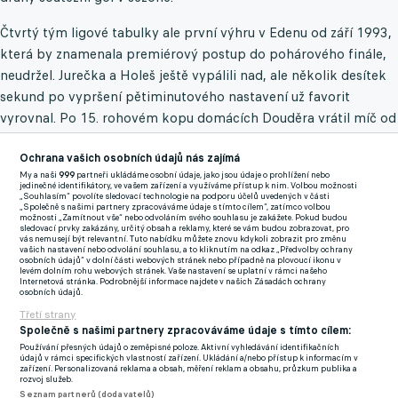
Čtvrtý tým ligové tabulky ale první výhru v Edenu od září 1993,
která by znamenala premiérový postup do pohárového finále,
neudržel. Jurečka a Holeš ještě vypálili nad, ale několik desítek
sekund po vypršení pětiminutového nastavení už favorit
vyrovnal. Po 15. rohovém kopu domácích Douděra vrátil míč od
zadní tyče před branku a střídající Lingr zblízka hlavou nemohl
Ochrana vašich osobních údajů nás zajímá
minout.
My a naši
999
partneři ukládáme osobní údaje, jako jsou údaje o prohlížení nebo
jedinečné identifikátory, ve vašem zařízení a využíváme přístup k nim. Volbou možnosti
Slavia pokračovala v náporu i v půlhodinovém prodloužení. Ve
„Souhlasím“ povolíte sledovací technologie na podporu účelů uvedených v části
„Společně s našimi partnery zpracováváme údaje s tímto cílem“, zatímco volbou
105. minutě Oscar zamířil do boční sítě a Van Buren se marně
možnosti „Zamítnout vše“ nebo odvoláním svého souhlasu je zakážete. Pokud budou
sledovací prvky zakázány, určitý obsah a reklamy, které se vám budou zobrazovat, pro
dožadoval odpískání penalty. V 19. minutě prodloužení už
vás nemusejí být relevantní. Tuto nabídku můžete znovu kdykoli zobrazit pro změnu
vašich nastavení nebo odvolání souhlasu, a to kliknutím na odkaz „Předvolby ochrany
domácí slavili obrat. Lingr se do Douděrova centru netrefil, ale
osobních údajů“ v dolní části webových stránek nebo případně na plovoucí ikonu v
levém dolním rohu webových stránek. Vaše nastavení se uplatní v rámci našeho
za ním stojící Jurečka si míč se štěstím zpracoval a vypálil pod
Internetová stránka. Podrobnější informace najdete v našich Zásadách ochrany
osobních údajů.
břevno.
Třetí strany
Společně s našimi partnery zpracováváme údaje s tímto cílem:
Bohemians, kteří jsou třetím nejlepším venkovním týmem ligy,
Používání přesných údajů o zeměpisné poloze. Aktivní vyhledávání identifikačních
už odpovědět nedokázali. Naopak v nastavení prodloužení mohl
údajů v rámci specifických vlastností zařízení. Ukládání a/nebo přístup k informacím v
zařízení. Personalizovaná reklama a obsah, měření reklam a obsahu, průzkum publika a
zvýšit Lingr, ale zblízka jen trefil Jedličku. Slavia i tak udržela na
rozvoj služeb.
Seznam partnerů (dodavatelů)