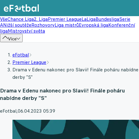
Vše
Chance Liga
2. Liga
Premier League
LaLiga
Bundesliga
Serie
A
Nižší soutěže
Rozhovory
Liga mistrů
Evropská liga
Konferenční
liga
Mistrovství světa
Více
eFotbal
Premier League
Drama v Edenu nakonec pro Slavii! Finále poháru nabídne
derby "S"
Drama v Edenu nakonec pro Slavii! Finále poháru
nabídne derby "S"
eFotbal
,
06.04.2023 05:39