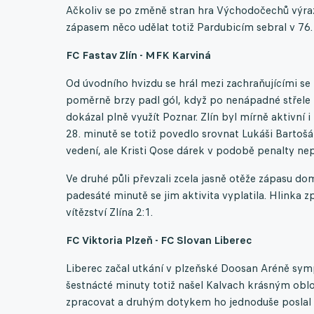
Ačkoliv se po změně stran hra Východočechů výrazně
zápasem něco udělat totiž Pardubicím sebral v 76. 
FC Fastav Zlín - MFK Karviná
Od úvodního hvizdu se hrál mezi zachraňujícími se 
poměrně brzy padl gól, když po nenápadné střele z
dokázal plně využít Poznar. Zlín byl mírně aktivní i
28. minutě se totiž povedlo srovnat Lukáši Bartoš
vedení, ale Kristi Qose dárek v podobě penalty ne
Ve druhé půli převzali zcela jasně otěže zápasu dom
padesáté minutě se jim aktivita vyplatila. Hlinka
vítězství Zlína 2:1.
FC Viktoria Plzeň - FC Slovan Liberec
Liberec začal utkání v plzeňské Doosan Aréně sympa
šestnácté minuty totiž našel Kalvach krásným obl
zpracovat a druhým dotykem ho jednoduše poslal do 