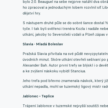
bylo 2:0. Beauguel na sebe nejprve natáhl dva obrá
ho zpracoval a jednoduchým lobem rozvlnil síť Lib
dějství hry.
S nástupem druhé půle se do sobré šance dostal Y
tyče. I tak byli svěřenci trenéra Kozla i nadále neb
utkání, jakoby to Severočeši vzdali a Plzeň zápas 
Slavia - Mladá Boleslav
Pražská Slavia přivítala na své půdě nevyzpytatelno
úvodních minut. Skóre utkání otevřeli sešívaní po 
Alexander Bah. Autor první trefy se blýskl i o devě
a ke zvýšení náskoku vybídl Stanciua.
Jeho trefa pod břevno znamenala náskok, který již 
utkání nepadla, mohl se tuzemský ligový mistr rado
Jablonec – Teplice
Trápení Jablonce v tuzemské nejvyšší soutěži neber