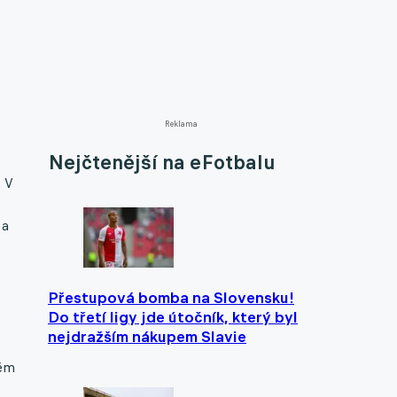
Reklama
Nejčtenější na eFotbalu
. V
 a
Přestupová bomba na Slovensku!
Do třetí ligy jde útočník, který byl
nejdražším nákupem Slavie
vém