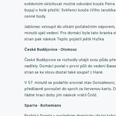
svědomím skloňovat možné odvolání kouče Petra Ra
bojují o holé přežití. Svěřenci kouče Jiřího Jarošík
cenné body.
Jablonec vstoupil do utkání počátečním náporem, al
minutě ujali vedení. Pro domácí byla tato branka 
stran pak náskok Teplic pojistil ještě Hyčka.
České Budějovice - Olomouc
České Budějovice se rozhodly uhájit svou půdu př
nadřely. Domácí poslal v první půli do vedení Bas
stran se ke slovu dostal také soupeř z Hané.
V 57. minutě se podařilo srovnat stav Gonzalesovi,
předčasně poroučet do sprch za červenou kartu. 
řádné hrací doby jim náskok vrátil Čolič.
Sparta - Bohemians
Pražská Sparta v posledním domácím utkání tohot