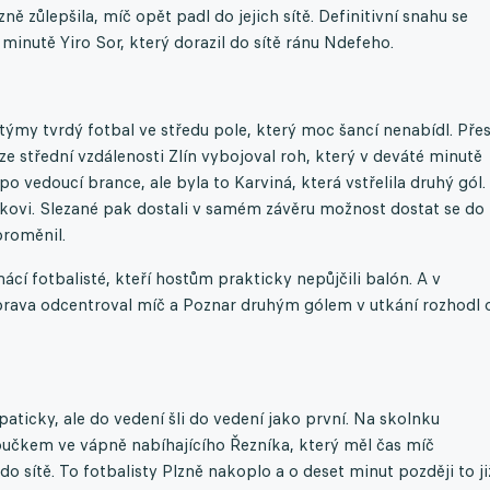
 zůlepšila, míč opět padl do jejich sítě. Definitivní snahu se
minutě Yiro Sor, který dorazil do sítě ránu Ndefeho.
týmy tvrdý fotbal ve středu pole, který moc šancí nenabídl. Pře
e střední vzdálenosti Zlín vybojoval roh, který v deváté minutě
 po vedoucí brance, ale byla to Karviná, která vstřelila druhý gól.
ákovi. Slezané pak dostali v samém závěru možnost dostat se do
proměnil.
ácí fotbalisté, kteří hostům prakticky nepůjčili balón. A v
 zprava odcentroval míč a Poznar druhým gólem v utkání rozhodl 
ticky, ale do vedení šli do vedení jako první. Na skolnku
oučkem ve vápně nabíhajícího Řezníka, který měl čas míč
sítě. To fotbalisty Plzně nakoplo a o deset minut později to ji