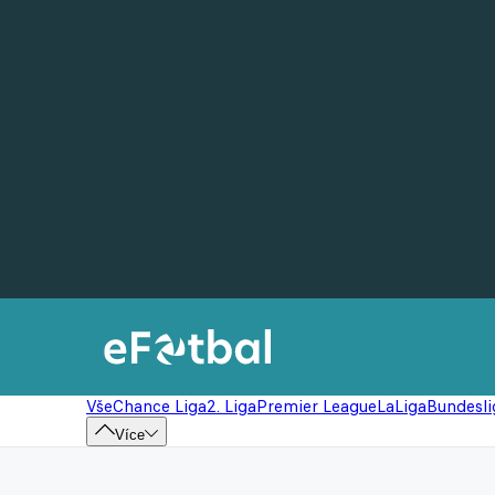
Vše
Chance Liga
2. Liga
Premier League
LaLiga
Bundesli
Více