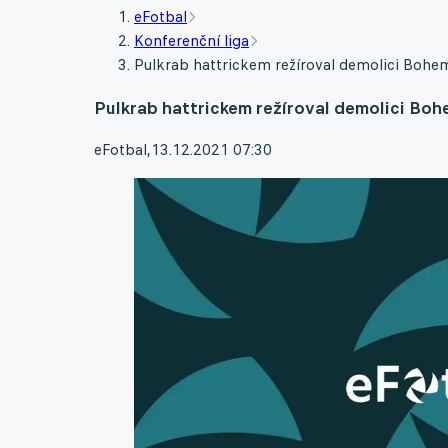
eFotbal
Konferenční liga
Pulkrab hattrickem režíroval demolici Bohem
Pulkrab hattrickem režíroval demolici Boh
eFotbal
,
13.12.2021 07:30