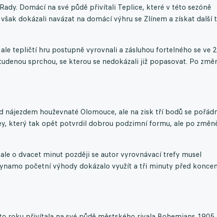
dy. Domácí na své půdě přivítali Teplice, které v této sezóně
a však dokázali navázat na domácí výhru se Zlínem a získat další t
e tepličtí hru postupně vyrovnali a zásluhou fortelného se ve 2
studenou sprchou, se kterou se nedokázali již popasovat. Po změ
ed nájezdem houževnaté Olomouce, ale na zisk tří bodů se pořád
sey, který tak opět potvrdil dobrou podzimní formu, ale po změn
 ale o dvacet minut později se autor vyrovnávací trefy musel
Dynamo početní výhody dokázalo využít a tři minuty před konce
o roku přivítala na své půdě městského rivala Bohemians 1905.