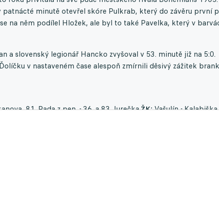
patnácté minutě otevřel skóre Pulkrab, který do závěru první p
 na něm podílel Hložek, ale byl to také Pavelka, který v barvá
n a slovenský legionář Hancko zvyšoval v 53. minutě již na 5:0.
 Ďolíčku v nastaveném čase alespoň zmírnili děsivý zážitek bran
kanova, 81. Rada z pen. - 36. a 83. Jurečka.
ŽK:
Vašulín - Kalabiška
:
390 (omezený počet).
Rozhodčí:
Franěk - Kubr, Pfeifer - Adámk
r, Kodeš (62. Rada), Soukeník, Novotný - Prekop, Vašulín, Vlkano
nn, Kadlec, Kalabiška - Daníček, Havlík - Petržela (74. Cicilia),
 (90.+2 Kohút). Trenér: Svědík.
hta, 32. Kuzmanovič, 76. Sor.
ŽK:
Kostka, Jeřábek - Lischka.
Divác
ečenka - Štěrba (video).
Pardubice:
Letáček - Kostka, Jeřábek, To
 (26. Matějka), Cadu (59. Huf) - Černý (82. Lupač). Trenér:
vozil, Lischka, Fleišman - Buchta (82. Potočný), Tetour, Kaloč,