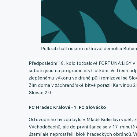
Pulkrab hattrickem režíroval demolici Bohem
Předposlední 18. kolo fotbalové FORTUNA:LIGY v 
sobotu jsou na programu čtyři utkání. Ve třech od
zlepšenému výkonu ve druhé půli remizoval se Slov
Zlín doma v záchranářské bitvě porazil Karvinou 2
Slovan 2:0.
FC Hradec Králové - 1. FC Slovácko
Od úvodního hvizdu bylo v Mladé Boleslavi vidět, ž
Východočechů, ale do první šance se v 17. minutě
území ale neprostřelil blok hradeckých obránců. Ve 