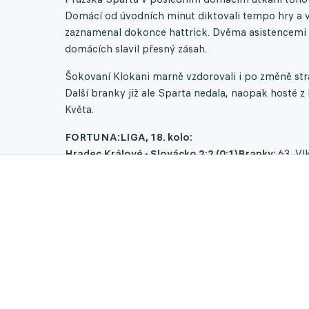
Domácí od úvodních minut diktovali tempo hry a v 
zaznamenal dokonce hattrick. Dvěma asistencemi se
domácích slavil přesný zásah.
Šokovaní Klokani marně vzdorovali i po změně stra
Další branky již ale Sparta nedala, naopak hosté z
Květa.
FORTUNA:LIGA, 18. kolo:
Hradec Králové - Slovácko 2:2 (0:1)
Branky:
63. Vl
Svědík (trenér).
ČK:
61. Reinberk (Slovácko).
Diváci
(video).
Hradec:
Fendrich - Klíma, Král, Čech - Mejd
Trenér: Koubek.
Slovácko:
Ngyuen - Reinberk, Hofma
Sadílek (74. Navrátil), Holzer (66. Tomič) - Jurečka
Pardubice - Baník Ostrava 0:3 (0:2)
Branky:
19. Buc
537 (omezený počet).
Rozhodčí:
Berka - Caletka, P
Čelůstka - Tischler, Čihák - Chytil (82. Červ), Šimek
Novotný.
Ostrava:
Budinský - Ndefe (82. Juroška), S