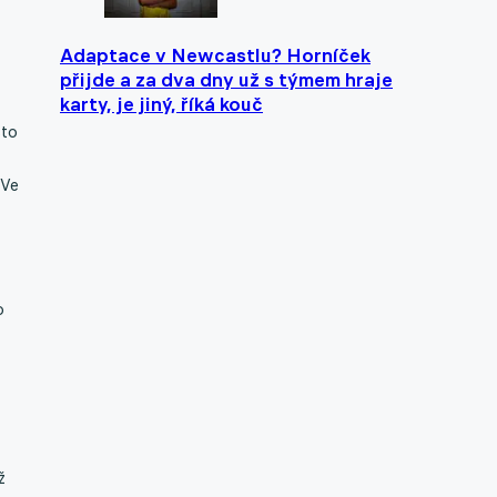
Adaptace v Newcastlu? Horníček
přijde a za dva dny už s týmem hraje
karty, je jiný, říká kouč
sto
 Ve
o
ž