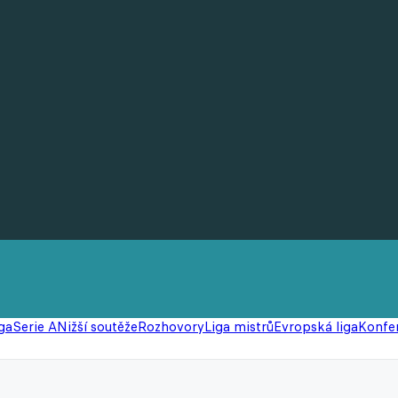
ga
Serie A
Nižší soutěže
Rozhovory
Liga mistrů
Evropská liga
Konfer