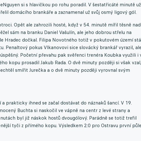
aleNguyen si s hlavičkou po rohu poradil. V šestatřicáté minutě už
střelil domácího brankáře a zaznamenal už svůj osmý ligový gól.
roci. Opět ale zahrozili hosté, když v 54. minutě mířil těsně nad
ěžel sám na branku Daniel Vašulín, ale jeho dobrou střelu na
 ale Hradec dočkal. Filipa Novotného totiž v pokutovém území stá
tu. Penaltový pokus Vlkanovovi sice slovácký brankář vyrazil, al
úspěšný. Početní převahu pak svěřenci trenéra Koubka využili i 
ého kopu prosadil Jakub Rada. O dvě minuty později si však vzal
 nechtěl smířit Jurečka a o dvě minuty později vyrovnal svým
a prakticky ihned se začal dostávat do náznaků šancí. V 19.
amocený Buchta si naskočil ve vápně na centr z levé strany a
inutách byl již náskok hostů dvougólový. Parádně se totiž trefil
ější tyči z přímého kopu. Výsledkem 2:0 pro Ostravu první půle