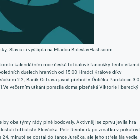
ky, Slavia si vyšlápla na Mladou Boleslav
Flashscore
tomto kalendářním roce česká fotbalové fanoušky tento víkend
poledních duelech hraných od 15:00 Hradci Králové díky
áckem 2:2, Baník Ostrava jasně přehrál v Ďolíčku Pardubice 3:0
:1.Ve večerním utkání porazila doma plzeňská Viktorie liberecký
e by oba týmy rády plně bodovaly. Aktivněji se zprvu jevila hra
 dostali fotbalisté Slovácka. Petr Reinberk po zmatku v pokuto
24. minutě se dostal do šance Jurečka, ale jeho střela šla vedle.