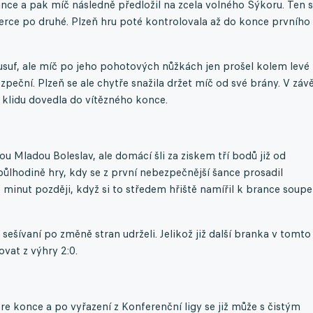
nce a pak míč následně předložil na zcela volného Sýkoru. Ten s
erce po druhé. Plzeň hru poté kontrolovala až do konce prvního
usuf, ale míč po jeho pohotových nůžkách jen prošel kolem levé
ezpeční. Plzeň se ale chytře snažila držet míč od své brány. V záv
v klidu dovedla do vítězného konce.
u Mladou Boleslav, ale domácí šli za ziskem tří bodů již od
půlhodině hry, kdy se z první nebezpečnější šance prosadil
t minut později, když si to středem hřiště namířil k brance soupe
sešívaní po změně stran udrželi. Jelikož již další branka v tomto
vat z výhry 2:0.
e konce a po vyřazení z Konferenční ligy se již může s čistým