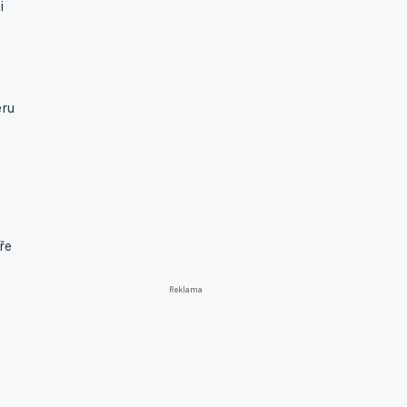
i
ěru
ře
Reklama