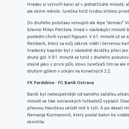
Hradec si vytvořil šanci až v jednatřicáté minutě, 
ale skóre měnilo. Jurečka totiž tvrdou střelou pro
Do druhého poločasu vstoupili ale lépe "domácí" Vot
břevno Milan Petržela. Hned v následující minutě b
poslední chvíli vyrazil Nguyen. V 61. minutě už se
Reinberk, který za svůj zákrok viděl i červenou kar
hradecký kapitán byl z následně dorážky přeci jen 
druhý gól. V 81. minutě se totiž z druhého pokutov
stejně jako v první půli, slovo JurečkaS tím se ale
druhým gólem v utkání na konečných 2:2.
FK Pardubice - FC Baník Ostrava
Baník byl nebezpečnější od samého začátku utkání 
minutě se tlak ostravských fotbalistů vyplatil. Os
přesnou hlavičkou uklidil míč k tyči. A po deseti m
Nemanja Kuzmanovič, který poslal balon ke vzdálen
skončila.