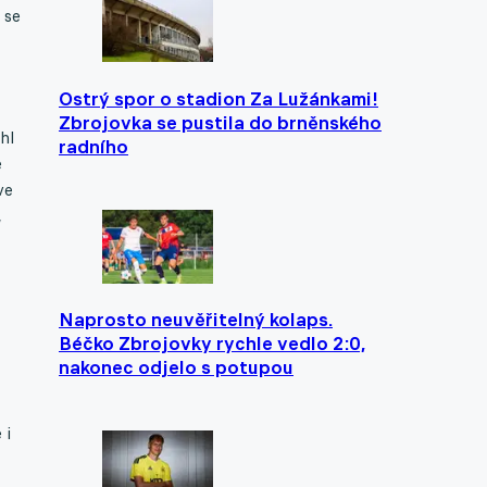
 se
Ostrý spor o stadion Za Lužánkami!
Zbrojovka se pustila do brněnského
hl
radního
e
ve
,
Naprosto neuvěřitelný kolaps.
Béčko Zbrojovky rychle vedlo 2:0,
nakonec odjelo s potupou
 i